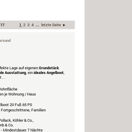
 17
1
2
3
4
...
letzte Seite
›
arsund
rfekte Lage auf eigenen
Grundstück
le Ausstattung
, ein
ideales Angelboot
,
cht…
ohnfläche
en je Wohnung / Haus
elboot 20 Fuß 65 PS
 Fortgeschrittene, Familien
ollack, Köhler & Co.,
mb & Co.
- Mindestdauer: 7 Nächte