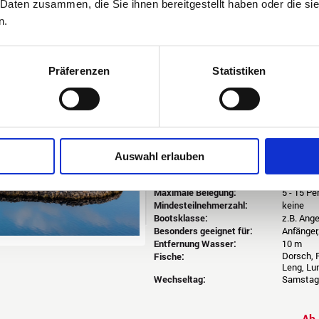
 Daten zusammen, die Sie ihnen bereitgestellt haben oder die s
n.
Norwegen
West (nur Salzwasser)
Langfjord Lodge
Buchungscode: NWLFL
Präferenzen
Statistiken
Hier am Langfjord erwartet Sie
ein tolle
Angelrevier!
Große Ferienwohnungen, tolle Boote (auc
Pool, Sauna und ein großes Außengeländ
Hier bleiben keine Wünsche offen!
Auswahl erlauben
Größe:
35-440 
Maximale Belegung:
5 - 15 P
Mindesteilnehmerzahl:
keine
Bootsklasse:
z.B. Ang
Besonders geeignet für:
Anfänger
Entfernung Wasser:
10 m
Dorsch, P
Fische:
Leng, Lu
Wechseltag:
Samstag 
A