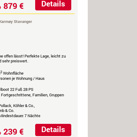
Details
879 €
b
Karmøy Stavanger
 offen lässt! Perfekte Lage, leicht zu
 sehr preiswert.
2
m
Wohnfläche
ersonen je Wohnung / Haus
elboot 22 Fuß 28 PS
, Fortgeschrittene, Familien, Gruppen
ollack, Köhler & Co.,
mb & Co.
 Mindestdauer: 7 Nächte
Details
239 €
b