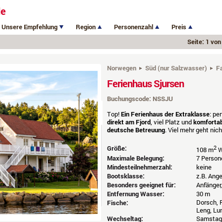
de
Unsere Empfehlung
Region
Personenzahl
Preis
Seite: 1 von
Norwegen
Süd (nur Salzwasser)
F
Ferienhaus Sjursen
Buchungscode: NSSJU
Top!
Ein Ferienhaus der Extraklasse
: pe
direkt am Fjord
, viel Platz und
komfortab
deutsche Betreuung
. Viel mehr geht ni
Größe:
2
108 m
W
Maximale Belegung:
7 Person
Mindesteilnehmerzahl:
keine
Bootsklasse:
z.B. Ang
Besonders geeignet für:
Anfänger,
Entfernung Wasser:
30 m
Dorsch, P
Fische:
Leng, Lu
Wechseltag:
Samstag 