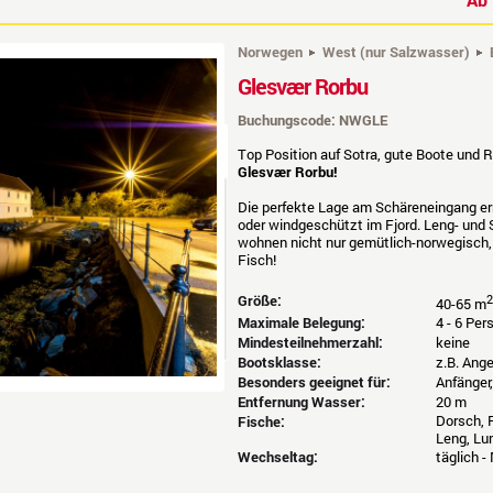
Norwegen
West (nur Salzwasser)
Glesvær Rorbu
Buchungscode: NWGLE
Top Position auf Sotra, gute Boote und 
Glesvær Rorbu!
Die perfekte Lage am Schäreneingang er
oder windgeschützt im Fjord. Leng- und 
wohnen nicht nur gemütlich-norwegisch,
Fisch!
Größe:
2
40-65 m
Maximale Belegung:
4 - 6 Pe
Mindesteilnehmerzahl:
keine
Bootsklasse:
z.B. Ang
Besonders geeignet für:
Anfänger
Entfernung Wasser:
20 m
Dorsch, P
Fische:
Leng, Lu
Wechseltag:
täglich -