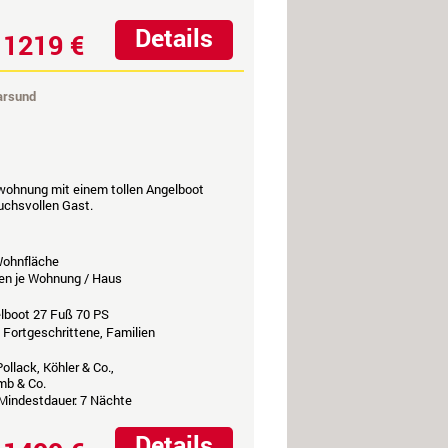
Details
1219 €
b
arsund
wohnung mit einem tollen Angelboot
ruchsvollen Gast.
ohnfläche
en je Wohnung / Haus
elboot 27 Fuß 70 PS
 Fortgeschrittene, Familien
ollack, Köhler & Co.,
mb & Co.
 Mindestdauer: 7 Nächte
Details