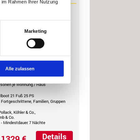
ie im Rahmen Ihrer Nutzung
Møre - Romsdal
Marketing
r Standard
und ein traumhaftes
h führerscheinfreie)
e mit Panoramablick.
Alle zulassen
2
m
Wohnfläche
ersonen je Wohnung / Haus
elboot 21 Fuß 25 PS
, Fortgeschrittene, Familien, Gruppen
ollack, Köhler & Co.,
mb & Co.
- Mindestdauer: 7 Nächte
Details
1329 €
b