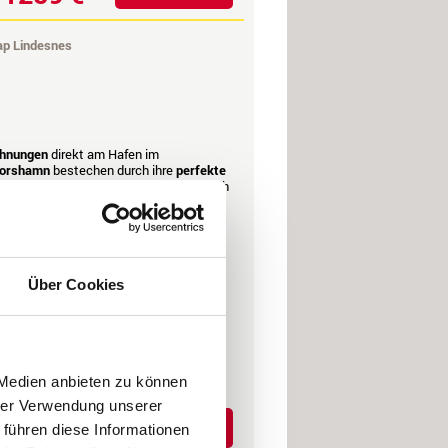
ap Lindesnes
ohnungen
direkt am Hafen im
Korshamn
bestechen durch ihre
perfekte
n westlich vom Kap Lindesnes
und durch
2
 m
Wohnfläche
rsonen je Wohnung / Haus
Über Cookies
elboot 18 Fuß 40 PS
, Fortgeschrittene, Familien, Gruppen
ollack, Köhler & Co.,
mb & Co.
 Mindestdauer: 7 Nächte
 Medien anbieten zu können
hrer Verwendung unserer
Details
1069 €
 führen diese Informationen
b