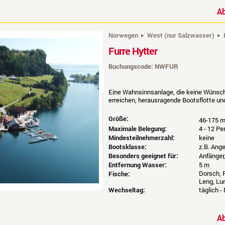
A
Norwegen
West (nur Salzwasser)
Furre Hytter
Buchungscode: NWFUR
Eine Wahnsinnsanlage, die keine Wünsche
erreichen, herausragende Bootsflotte und
Größe:
46-175 
Maximale Belegung:
4 - 12 P
Mindesteilnehmerzahl:
keine
Bootsklasse:
z.B. Ang
Besonders geeignet für:
Anfänger
Entfernung Wasser:
5 m
Dorsch, P
Fische:
Leng, Lu
Wechseltag:
täglich -
A