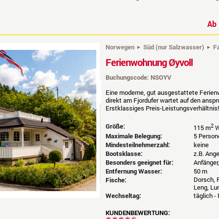
A
Norwegen
Süd (nur Salzwasser)
F
Ferienwohnung Øyvoll
Buchungscode: NSOYV
Eine moderne, gut ausgestattete Ferien
direkt am Fjordufer wartet auf den ansp
Erstklassiges Preis-Leistungsverhältnis!
Größe:
2
115 m
W
Maximale Belegung:
5 Person
Mindesteilnehmerzahl:
keine
Bootsklasse:
z.B. Ang
Besonders geeignet für:
Anfänger,
Entfernung Wasser:
50 m
Dorsch, P
Fische:
Leng, Lu
Wechseltag:
täglich -
KUNDENBEWERTUNG: