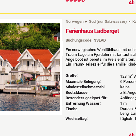
A
Norwegen
Süd (nur Salzwasser)
K
Ferienhaus Ladberget
Buchungscode: NSLAD
Ein norwegisches Wohlfühlhaus mit sehr g
Traum-Lage am Fjordufer mit fantastisch
Angelboot ist bereits im Preis enthalten.
Ein Traum-Reiseziel für die Familie, Kinde
Größe:
2
128 m
W
Maximale Belegung:
6 Person
Mindesteilnehmerzahl:
keine
Bootsklasse:
z.B. Ang
Besonders geeignet für:
Anfänger,
Entfernung Wasser:
1 m
Dorsch, P
Fische:
Leng, Lu
Wechseltag:
täglich -
A