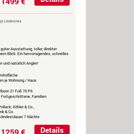
1499 €
b
ap Lindesnes
uter Ausstattung, toller, direkter
em Blick. Ein hervorragendes, schnelles
r und natürlich Angler!
ohnfläche
en je Wohnung / Haus
elboot 21 Fuß 70 PS
 Fortgeschrittene, Familien
ollack, Köhler & Co.,
mb & Co.
 Mindestdauer: 7 Nächte
Details
1259 €
b