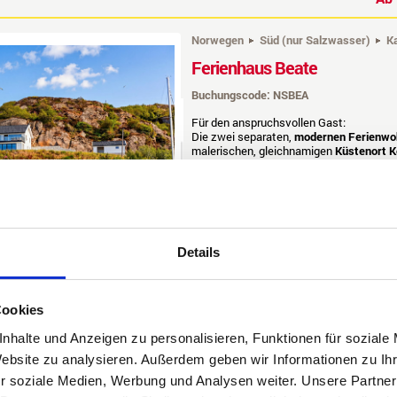
Norwegen
Süd (nur Salzwasser)
K
Ferienhaus Beate
Buchungscode: NSBEA
Für den anspruchsvollen Gast:
Die zwei separaten,
modernen Ferienw
malerischen, gleichnamigen
Küstenort 
Lage
direkt vor den
besten Angelreviere
die
perfekten Angelboote
Größe:
108-150
Maximale Belegung:
6 - 8 Pe
Mindesteilnehmerzahl:
keine
Details
Bootsklasse:
z.B. Ang
Besonders geeignet für:
Anfänger
Entfernung Wasser:
30 m
Dorsch, P
Fische:
Cookies
Leng, Lu
Wechseltag:
täglich -
nhalte und Anzeigen zu personalisieren, Funktionen für soziale
Website zu analysieren. Außerdem geben wir Informationen zu I
r soziale Medien, Werbung und Analysen weiter. Unsere Partner
A