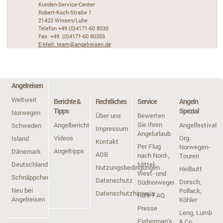
Kunden-Service-Center
Robert-Koch-Straße 1
21423 Winsen/Luhe
Telefon +49 (0)4171-60 8030
Fax: +49 (0)4171-60 80355
E-Mail: team@angelreisen.de
Angelreisen
Weltweit
Berichte &
Rechtliches
Service
Angeln
Tipps
Spezial
Norwegen
Über uns
Bewerten
Sie Ihren
Angelberichte
Angelfestivals
Schweden
Impressum
Angelurlaub
Videos
Org.
Island
Kontakt
Per Flug
Norwegen-
Angeltipps
Dänemark
AGB
nach Nord-,
Touren
Deutschland
Mittel-,
Nutzungsbedingungen
Heilbutt
West- und
Schnäppchen
Datenschutz
Dorsch,
Südnorwegen
Neu bei
Pollack,
Datenschutzhinweis
Hilfe-FAQ
Angelreisen
Köhler
Presse
Leng, Lumb
Fisherman's
& Co.