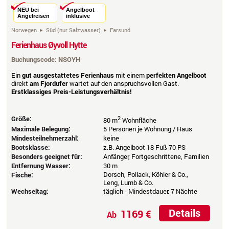
NEU bei
Angelboot
Angelreisen
inklusive
Norwegen
Süd (nur Salzwasser)
Farsund
Ferienhaus Øyvoll Hytte
Buchungscode: NSOYH
Ein
gut ausgestattetes Ferienhaus
mit einem
perfekten Angelboot
direkt
am Fjordufer
wartet auf den anspruchsvollen Gast.
Erstklassiges Preis-Leistungsverhältnis!
Größe:
2
80 m
Wohnfläche
Maximale Belegung:
5 Personen je Wohnung / Haus
Mindesteilnehmerzahl:
keine
Bootsklasse:
z.B. Angelboot 18 Fuß 70 PS
Besonders geeignet für:
Anfänger, Fortgeschrittene, Familien
Entfernung Wasser:
30 m
Dorsch, Pollack, Köhler & Co.,
Fische:
Leng, Lumb & Co.
Wechseltag:
täglich - Mindestdauer: 7 Nächte
Details
1169 €
Ab