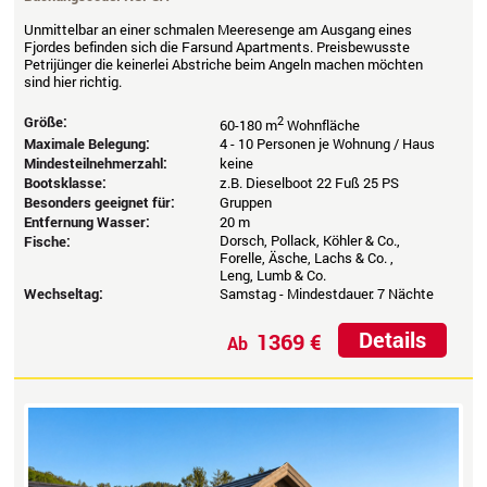
Unmittelbar an einer schmalen Meeresenge am Ausgang eines
Fjordes befinden sich die Farsund Apartments. Preisbewusste
Petrijünger die keinerlei Abstriche beim Angeln machen möchten
sind hier richtig.
Größe:
2
60-180 m
Wohnfläche
Maximale Belegung:
4 - 10 Personen je Wohnung / Haus
Mindesteilnehmerzahl:
keine
Bootsklasse:
z.B. Dieselboot 22 Fuß 25 PS
Besonders geeignet für:
Gruppen
Entfernung Wasser:
20 m
Dorsch, Pollack, Köhler & Co.,
Fische:
Forelle, Äsche, Lachs & Co. ,
Leng, Lumb & Co.
Wechseltag:
Samstag - Mindestdauer: 7 Nächte
Details
1369 €
Ab