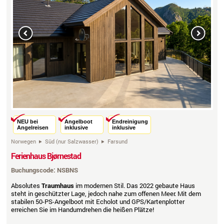
Previous
Next
NEU bei
Angelboot
Endreinigung
Angelreisen
inklusive
inklusive
Norwegen
Süd (nur Salzwasser)
Farsund
Ferienhaus Bjørnestad
Buchungscode: NSBNS
Absolutes
Traumhaus
im modernen Stil. Das 2022 gebaute Haus
steht in geschützter Lage, jedoch nahe zum offenen Meer. Mit dem
stabilen 50-PS-Angelboot mit Echolot und GPS/Kartenplotter
erreichen Sie im Handumdrehen die heißen Plätze!