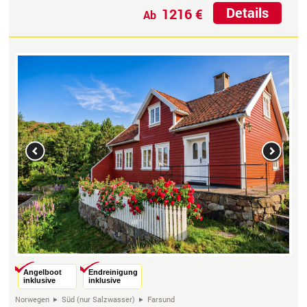
Details
1216 €
Ab
Previous
Next
Angelboot
Endreinigung
inklusive
inklusive
Norwegen
Süd (nur Salzwasser)
Farsund