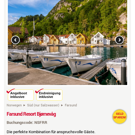
Previous
Next
Angelboot
Endreinigung
inklusive
inklusive
Norwegen
Süd (nur Salzwasser)
Farsund
Farsund Resort Bjørnevåg
GELD
SPAREN!
Buchungscode: NSFRR
Die perfekte Kombination für anspruchsvolle Gäste.