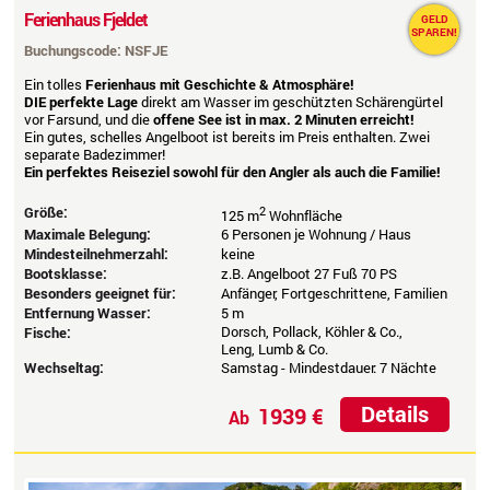
Ferienhaus Fjeldet
GELD
SPAREN!
Buchungscode: NSFJE
Ein tolles
Ferienhaus mit Geschichte & Atmosphäre!
DIE perfekte Lage
direkt am Wasser im geschützten Schärengürtel
vor Farsund, und die
offene See ist in max. 2 Minuten erreicht!
Ein gutes, schelles Angelboot ist bereits im Preis enthalten. Zwei
separate Badezimmer!
Ein perfektes Reiseziel sowohl für den Angler als auch die Familie!
Größe:
2
125 m
Wohnfläche
Maximale Belegung:
6 Personen je Wohnung / Haus
Mindesteilnehmerzahl:
keine
Bootsklasse:
z.B. Angelboot 27 Fuß 70 PS
Besonders geeignet für:
Anfänger, Fortgeschrittene, Familien
Entfernung Wasser:
5 m
Dorsch, Pollack, Köhler & Co.,
Fische:
Leng, Lumb & Co.
Wechseltag:
Samstag - Mindestdauer: 7 Nächte
Details
1939 €
Ab