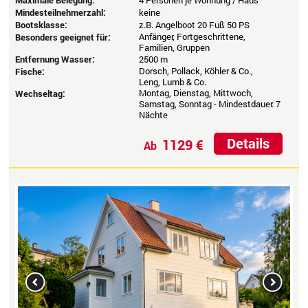
Maximale Belegung:
4 Personen je Wohnung / Haus
Mindesteilnehmerzahl:
keine
Bootsklasse:
z.B. Angelboot 20 Fuß 50 PS
Anfänger, Fortgeschrittene,
Besonders geeignet für:
Familien, Gruppen
Entfernung Wasser:
2500 m
Dorsch, Pollack, Köhler & Co.,
Fische:
Leng, Lumb & Co.
Montag, Dienstag, Mittwoch,
Wechseltag:
Samstag, Sonntag - Mindestdauer: 7
Nächte
Details
1129 €
Ab
Previous
Next