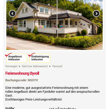
Previous
Next
Angelboot
Endreinigung
inklusive
inklusive
Norwegen
Süd (nur Salzwasser)
Farsund
Ferienwohnung Øyvoll
Buchungscode: NSOYV
Eine moderne, gut ausgestattete Ferienwohnung mit einem
tollen Angelboot direkt am Fjordufer wartet auf den anspruchsvollen
Gast.
Erstklassiges Preis-Leistungsverhältnis!
Größe:
2