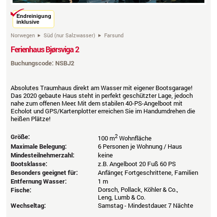
Endreinigung
inklusive
Norwegen
Süd (nur Salzwasser)
Farsund
Ferienhaus Bjørsviga 2
Buchungscode: NSBJ2
Absolutes Traumhaus direkt am Wasser mit eigener Bootsgarage!
Das 2020 gebaute Haus steht in perfekt geschützter Lage, jedoch
nahe zum offenen Meer. Mit dem stabilen 40-PS-Angelboot mit
Echolot und GPS/Kartenplotter erreichen Sie im Handumdrehen die
heißen Plätze!
Größe:
2
100 m
Wohnfläche
Maximale Belegung:
6 Personen je Wohnung / Haus
Mindesteilnehmerzahl:
keine
Bootsklasse:
z.B. Angelboot 20 Fuß 60 PS
Besonders geeignet für:
Anfänger, Fortgeschrittene, Familien
Entfernung Wasser:
1 m
Dorsch, Pollack, Köhler & Co.,
Fische:
Leng, Lumb & Co.
Wechseltag:
Samstag - Mindestdauer: 7 Nächte