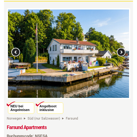
Previous
Next
NEU bei
Angelboot
Angelreisen
inklusive
Norwegen
Süd (nur Salzwasser)
Farsund
Farsund Apartments
Buchungscode: NSFSA