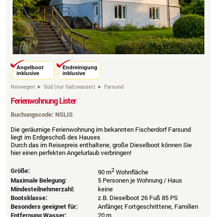
Angelboot
Endreinigung
inklusive
inklusive
Norwegen
Süd (nur Salzwasser)
Farsund
Ferienwohnung Lister
Buchungscode: NSLIS
Die geräumige Ferienwohnung im bekannten Fischerdorf Farsund
liegt im Erdgeschoß des Hauses
Durch das im Reisepreis enthaltene, große Dieselboot können Sie
hier einen perfekten Angelurlaub verbringen!
Größe:
2
90 m
Wohnfläche
Maximale Belegung:
5 Personen je Wohnung / Haus
Mindesteilnehmerzahl:
keine
Bootsklasse:
z.B. Dieselboot 26 Fuß 85 PS
Besonders geeignet für:
Anfänger, Fortgeschrittene, Familien
Entfernung Wasser:
20 m