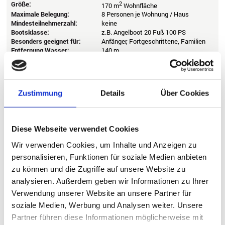
Größe:
2
170 m
Wohnfläche
Maximale Belegung:
8 Personen je Wohnung / Haus
Mindesteilnehmerzahl:
keine
Bootsklasse:
z.B. Angelboot 20 Fuß 100 PS
Besonders geeignet für:
Anfänger, Fortgeschrittene, Familien
Entfernung Wasser:
140 m
Dorsch, Pollack, Köhler & Co.,
Fische:
Leng, Lumb & Co.
Wechseltag:
Samstag - Mindestdauer: 7 Nächte
Zustimmung
Details
Über Cookies
Details
1499 €
Ab
Diese Webseite verwendet Cookies
Wir verwenden Cookies, um Inhalte und Anzeigen zu
personalisieren, Funktionen für soziale Medien anbieten
zu können und die Zugriffe auf unsere Website zu
analysieren. Außerdem geben wir Informationen zu Ihrer
Verwendung unserer Website an unsere Partner für
soziale Medien, Werbung und Analysen weiter. Unsere
Previous
Next
Partner führen diese Informationen möglicherweise mit