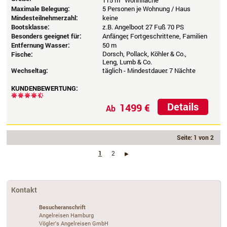
115 m
Wohnfläche
Maximale Belegung:
5 Personen je Wohnung / Haus
Mindesteilnehmerzahl:
keine
Bootsklasse:
z.B. Angelboot 27 Fuß 70 PS
Besonders geeignet für:
Anfänger, Fortgeschrittene, Familien
Entfernung Wasser:
50 m
Dorsch, Pollack, Köhler & Co.,
Fische:
Leng, Lumb & Co.
Wechseltag:
täglich - Mindestdauer: 7 Nächte
KUNDENBEWERTUNG:
Details
1499 €
Ab
Seite: 1 von 2
1
2
›
Kontakt
Besucheranschrift
Angelreisen Hamburg
Vögler's Angelreisen GmbH