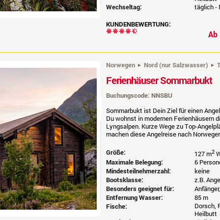
Wechseltag:
täglich -
KUNDENBEWERTUNG:
A
Norwegen
Nord (nur Salzwasser)
Ferienhäuser Sommarbukt
Buchungscode: NNSBU
Sommarbukt ist Dein Ziel für einen Ang
Du wohnst in modernen Ferienhäusern dire
Lyngsalpen. Kurze Wege zu Top-Angelplä
machen diese Angelreise nach Norwegen 
Größe:
2
127 m
W
Maximale Belegung:
6 Person
Mindesteilnehmerzahl:
keine
Bootsklasse:
z.B. Ang
Besonders geeignet für:
Anfänger
Entfernung Wasser:
85 m
Dorsch, P
Fische:
Heilbutt