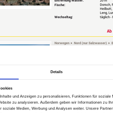
Entfernung Wasser:
20 m
Dorsch, P
Fische:
Heilbutt,
Leng, Lu
Wechseltag:
täglich -
A
Norwegen
Nord (nur Salzwasser)
Saltstraumen Brygge
Buchungscode: NNSAL
Die Legende kehrt zurück! Das ehemalig
und nennt sich jetzt Saltstraumen Brygg
Details
Gezeitenstrom der Welt auf Heilbutt, G
Alubooten mit Echolot/GPS/Kartenplotte
Größe:
Cookies
25-100 
Maximale Belegung:
2 - 8 Pe
nhalte und Anzeigen zu personalisieren, Funktionen für soziale
Mindesteilnehmerzahl:
keine
Bootsklasse:
z.B. Ang
Website zu analysieren. Außerdem geben wir Informationen zu I
Besonders geeignet für:
Anfänger
r soziale Medien, Werbung und Analysen weiter. Unsere Partner
Entfernung Wasser:
10 m