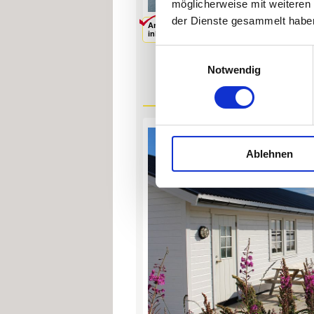
möglicherweise mit weiteren
der Dienste gesammelt habe
Angelboot
Endreinigung
inklusive
inklusive
Einwilligungsauswahl
Notwendig
Ablehnen