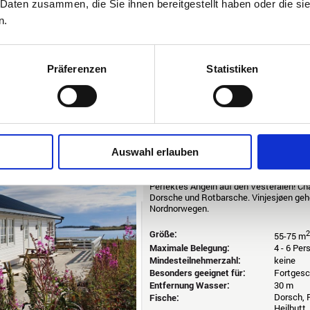
 Daten zusammen, die Sie ihnen bereitgestellt haben oder die s
Dorsch, P
Fische:
Heilbutt,
n.
Leng, Lu
Wechseltag:
täglich -
KUNDENBEWERTUNG:
Präferenzen
Statistiken
A
Norwegen
Nord (nur Salzwasser)
V
Vinjesjøen Rorbuer
Auswahl erlauben
Buchungscode: NNVIN
Perfektes Angeln auf den Vesterålen! Cha
Dorsche und Rotbarsche. Vinjesjøen geh
Nordnorwegen.
Größe:
2
55-75 m
Maximale Belegung:
4 - 6 Pe
Mindesteilnehmerzahl:
keine
Besonders geeignet für:
Fortgesc
Entfernung Wasser:
30 m
Dorsch, P
Fische:
Heilbutt