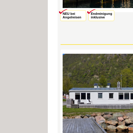
NEU bei
Endreinigung
Angelreisen
inklusive