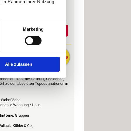
ie im Rahmen Ihrer Nutzung
ollack, Köhler & Co.,
mb & Co.
 Mindestdauer: 7 Nächte
Details
Marketing
1739 €
b
esterålen - Senja
GELD
SPAREN!
Alle zulassen
ncen auf kapitale Heilbutt, Seelachse,
ört zu den absoluten Topdestinationen in
Wohnfläche
rsonen je Wohnung / Haus
hrittene, Gruppen
ollack, Köhler & Co.,