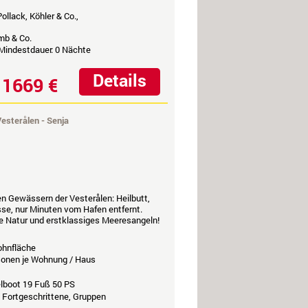
ollack, Köhler & Co.,
mb & Co.
 Mindestdauer: 0 Nächte
Details
1669 €
b
esterålen - Senja
n Gewässern der Vesterålen: Heilbutt,
sse, nur Minuten vom Hafen entfernt.
e Natur und erstklassiges Meeresangeln!
hnfläche
rsonen je Wohnung / Haus
elboot 19 Fuß 50 PS
, Fortgeschrittene, Gruppen