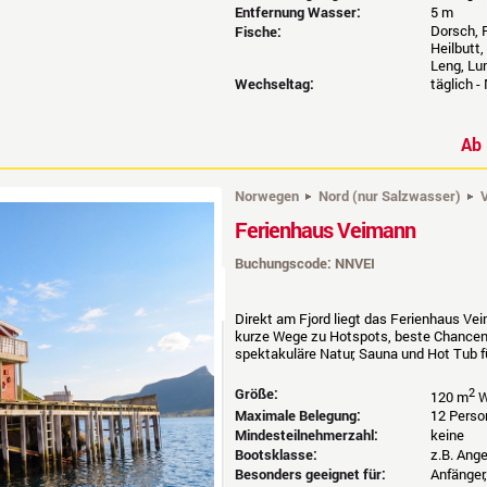
Entfernung Wasser:
5 m
Dorsch, P
Fische:
Heilbutt,
Leng, Lu
Wechseltag:
täglich -
A
Norwegen
Nord (nur Salzwasser)
V
Ferienhaus Veimann
Buchungscode: NNVEI
Direkt am Fjord liegt das Ferienhaus Ve
kurze Wege zu Hotspots, beste Chancen 
spektakuläre Natur, Sauna und Hot Tub f
Größe:
2
120 m
W
Maximale Belegung:
12 Perso
Mindesteilnehmerzahl:
keine
Bootsklasse:
z.B. Ang
Besonders geeignet für:
Anfänger