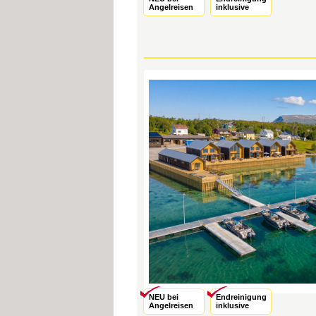
Angelreisen
inklusive
NEU bei
Endreinigung
Angelreisen
inklusive