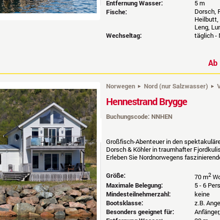
Entfernung Wasser:
5 m
Dorsch, P
Fische:
Heilbutt,
Leng, Lu
Wechseltag:
täglich -
A
Norwegen
Nord (nur Salzwasser)
V
Hennestrand Brygge
Buchungscode: NNHEN
Großfisch-Abenteuer in den spektakuläre
Dorsch & Köhler in traumhafter Fjordkuli
Erleben Sie Nordnorwegens faszinierend
Größe:
2
70 m
Wo
Maximale Belegung:
5 - 6 Pe
Mindesteilnehmerzahl:
keine
Bootsklasse:
z.B. Ang
Besonders geeignet für:
Anfänger