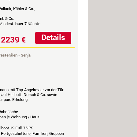
ollack, Köhler & Co.,
mb & Co.
 Mindestdauer: 7 Nächte
Details
2239 €
b
esterålen - Senja
imann
mit Top-Angelrevier vor der Tür:
auf Heilbutt, Dorsch & Co. sowie
ür pure Erholung.
ohnfläche
nen je Wohnung / Haus
elboot 19 Fuß 75 PS
, Fortgeschrittene, Familien, Gruppen