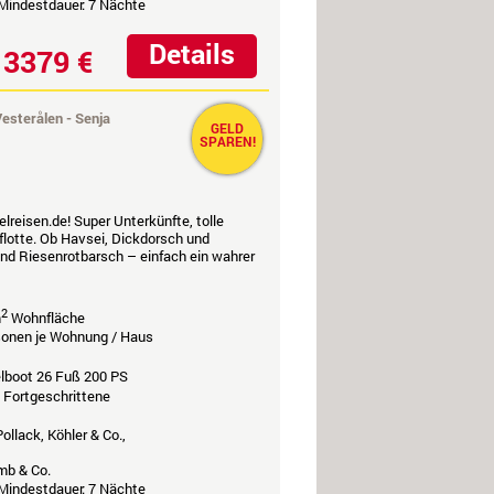
 Mindestdauer: 7 Nächte
Details
3379 €
b
esterålen - Senja
GELD
SPAREN!
reisen.de! Super Unterkünfte, tolle
flotte. Ob Havsei, Dickdorsch und
und Riesenrotbarsch – einfach ein wahrer
2
m
Wohnfläche
rsonen je Wohnung / Haus
elboot 26 Fuß 200 PS
, Fortgeschrittene
ollack, Köhler & Co.,
mb & Co.
 Mindestdauer: 7 Nächte