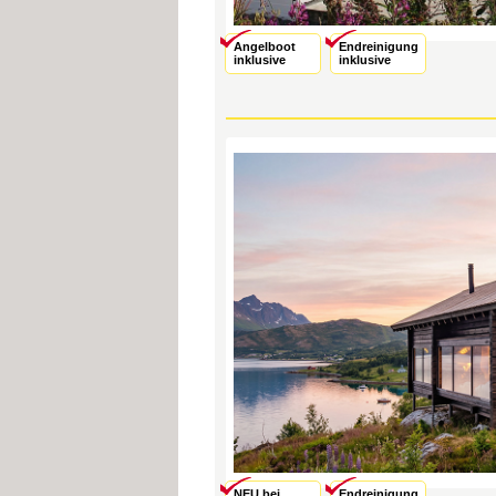
Angelboot
Endreinigung
inklusive
inklusive
NEU bei
Endreinigung