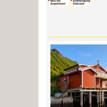
NEU bei
Endreinigung
Angelreisen
inklusive