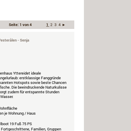
Seite: 1 von 4
1
2
3
4
›
esterålen - Senja
ienhaus Yttereidet ideale
ngelurlaub: erstklassige Fanggründe
bekannten Hotspots sowie beste Chancen
fische. Die beeindruckende Naturkulisse
 sorgt zudem für entspannte Stunden
 Wasser.
ohnfläche
en je Wohnung / Haus
elboot 19 Fuß 75 PS
, Fortgeschrittene, Familien, Gruppen