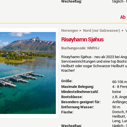
Wechseltag:
täglich -
A
Norwegen
Nord (nur Salzwasser)
V
Risøyhamn Sjøhus
Buchungscode: NNRSJ
Risøyhamn Sjøhus - neu ab 2023 bei Angel
Serviceeinrichtungen und eine top Boots
Heilbutt oder sogar Schwarzer Heilbutt 
Kracher!
Größe:
60-106 
Maximale Belegung:
4 - 8 Pe
Mindesteilnehmerzahl:
keine
Bootsklasse:
z.B. Ang
Besonders geeignet für:
Anfänger
Entfernung Wasser:
50 m
Dorsch, P
Fische:
Heilbutt,
Leng, Lu
Wechseltag:
täglich -