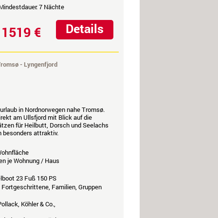
 Mindestdauer: 7 Nächte
Details
1519 €
b
Tromsø - Lyngenfjord
elurlaub in Nordnorwegen nahe Tromsø.
kt am Ullsfjord mit Blick auf die
tzen für Heilbutt, Dorsch und Seelachs
besonders attraktiv.
ohnfläche
en je Wohnung / Haus
elboot 23 Fuß 150 PS
, Fortgeschrittene, Familien, Gruppen
ollack, Köhler & Co.,