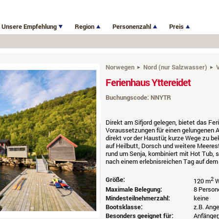
Unsere Empfehlung
Region
Personenzahl
Preis
Norwegen
Nord (nur Salzwasser)
V
Ferienhaus Yttereidet
Buchungscode: NNYTR
Direkt am Sifjord gelegen, bietet das Fer
Voraussetzungen für einen gelungenen A
direkt vor der Haustür, kurze Wege zu 
auf Heilbutt, Dorsch und weitere Meeres
rund um Senja, kombiniert mit Hot Tub,
nach einem erlebnisreichen Tag auf dem
Größe:
2
120 m
W
Maximale Belegung:
8 Person
Mindesteilnehmerzahl:
keine
Bootsklasse:
z.B. Ang
Besonders geeignet für:
Anfänger