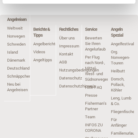
Angelreisen
Weltweit
Berichte &
Rechtliches
Service
Angeln
Tipps
Spezial
Norwegen
Über uns
Bewerten
Sie Ihren
Angelberichte
Angelfestivals
Schweden
Impressum
Angelurlaub
Videos
Org.
Island
Kontakt
Per Flug
Norwegen-
Angeltipps
Dänemark
AGB
nach Nord-,
Touren
Deutschland
Mittel-,
Nutzungsbedingungen
Heilbutt
West- und
Schnäppchen
Datenschutz
Dorsch,
Südnorwegen
Neu bei
Pollack,
Datenschutzhinweis
Hilfe-FAQ
Angelreisen
Köhler
Presse
Leng, Lumb
Fisherman's
& Co.
Partner
Fliegenfischen
Team
Für
INFOS ZU
Anfänger
CORONA
Familienurlaub