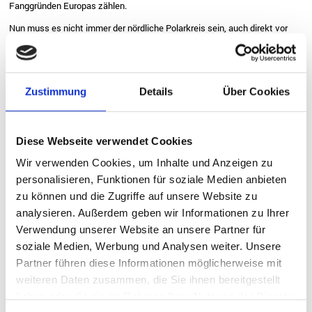
Fanggründen Europas zählen.
Nun muss es nicht immer der nördliche Polarkreis sein, auch direkt vor
unserer Haustür finden sich wunderbare Reviere. Lassen Sie sich
überraschen, wie anglerisch abwechslungsreich unsere Heimat sein kann.
Ob Hochsee- oder Brandungsangeln, Raubfischjagd oder
Friedfischansatz,
Angeln in Deutschland
liegt eindeutig im Trend. Im
Vergleich mit anderen Regionen sind Mecklenburg-Vorpommern und
Zustimmung
Details
Über Cookies
Brandenburg nicht nur schnell und gut erreichbar, sondern zeigen sich
auch als ausgesprochen familienfreundlich.
Aber egal, ob Sie lieber auf
Island, in Norwegen, Schweden, Irland, in
Übersee oder als Fliegenfischer Ihrem Traumfisch nachstellen
Diese Webseite verwendet Cookies
möchten:
Wir freuen uns bereits darauf, Sie in der neuen Angelsaison als
unsere Gäste begrüßen zu dürfen und wünschen Ihnen für die kommende
Wir verwenden Cookies, um Inhalte und Anzeigen zu
Saison viel
Petri Heil!
personalisieren, Funktionen für soziale Medien anbieten
zu können und die Zugriffe auf unsere Website zu
Firmensitz:
analysieren. Außerdem geben wir Informationen zu Ihrer
Vögler`s Angelreisen GmbH
Verwendung unserer Website an unsere Partner für
Eiffesstraße 68
20537 Hamburg
soziale Medien, Werbung und Analysen weiter. Unsere
Partner führen diese Informationen möglicherweise mit
Besucheranschrift für persönliche Kundenberatungsgespräche:
weiteren Daten zusammen, die Sie ihnen bereitgestellt
Angelreisen Hamburg
haben oder die sie im Rahmen Ihrer Nutzung der Dienste
Vögler`s Angelreisen GmbH