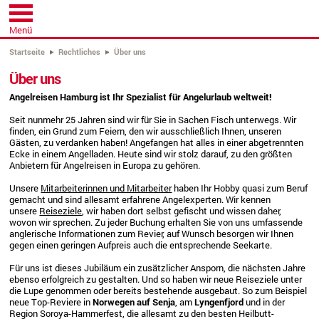
Menü
Startseite
Rechtliches
Über uns
Über uns
Angelreisen Hamburg ist Ihr Spezialist für Angelurlaub weltweit!
Seit nunmehr 25 Jahren sind wir für Sie in Sachen Fisch unterwegs. Wir
finden, ein Grund zum Feiern, den wir ausschließlich Ihnen, unseren
Gästen, zu verdanken haben! Angefangen hat alles in einer abgetrennten
Ecke in einem Angelladen. Heute sind wir stolz darauf, zu den größten
Anbietern für Angelreisen in Europa zu gehören.
Unsere
Mitarbeiterinnen und Mitarbeiter
haben Ihr Hobby quasi zum Beruf
gemacht und sind allesamt erfahrene Angelexperten. Wir kennen
unsere
Reiseziele
, wir haben dort selbst gefischt und wissen daher,
wovon wir sprechen. Zu jeder Buchung erhalten Sie von uns umfassende
anglerische Informationen zum Revier, auf Wunsch besorgen wir Ihnen
gegen einen geringen Aufpreis auch die entsprechende Seekarte.
Für uns ist dieses Jubiläum ein zusätzlicher Ansporn, die nächsten Jahre
ebenso erfolgreich zu gestalten. Und so haben wir neue Reiseziele unter
die Lupe genommen oder bereits bestehende ausgebaut. So zum Beispiel
neue Top-Reviere in
Norwegen auf Senja
, am
Lyngenfjord
und in der
Region Soroya-Hammerfest, die allesamt zu den besten Heilbutt-