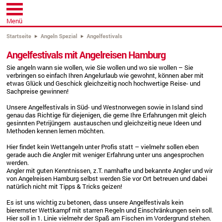
Menü
Startseite
Angeln Spezial
Angelfestivals
Angelfestivals mit Angelreisen Hamburg
Sie angeln wann sie wollen, wie Sie wollen und wo sie wollen – Sie
verbringen so einfach Ihren Angelurlaub wie gewohnt, können aber mit
etwas Glück und Geschick gleichzeitig noch hochwertige Reise- und
Sachpreise gewinnen!
Unsere Angelfestivals in Süd- und Westnorwegen sowie in Island sind
genau das Richtige für diejenigen, die gerne Ihre Erfahrungen mit gleich
gesinnten Petrijüngern austauschen und gleichzeitig neue Ideen und
Methoden kennen lernen möchten.
Hier findet kein Wettangeln unter Profis statt – vielmehr sollen eben
gerade auch die Angler mit weniger Erfahrung unter uns angesprochen
werden.
Angler mit guten Kenntnissen, z.T. namhafte und bekannte Angler und wir
von Angelreisen Hamburg selbst werden Sie vor Ort betreuen und dabei
natürlich nicht mit Tipps & Tricks geizen!
Es ist uns wichtig zu betonen, dass unsere Angelfestivals kein
bierernster Wettkampf mit starren Regeln und Einschränkungen sein soll.
Hier soll in 1. Linie vielmehr der Spaß am Fischen im Vordergrund stehen.