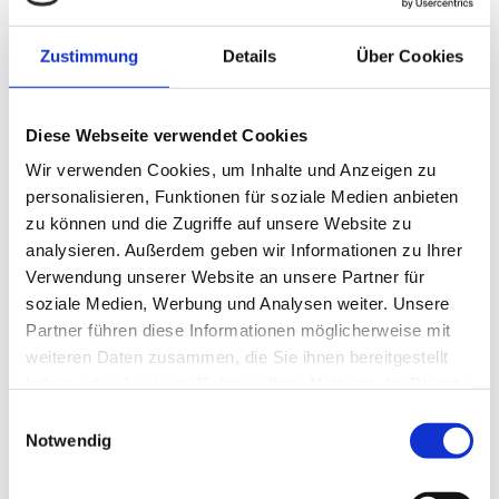
Zustimmung
Details
Über Cookies
Diese Webseite verwendet Cookies
Wir verwenden Cookies, um Inhalte und Anzeigen zu
personalisieren, Funktionen für soziale Medien anbieten
Beim Tregde Herbstfestival
zu können und die Zugriffe auf unsere Website zu
analysieren. Außerdem geben wir Informationen zu Ihrer
Verwendung unserer Website an unsere Partner für
soziale Medien, Werbung und Analysen weiter. Unsere
Partner führen diese Informationen möglicherweise mit
weiteren Daten zusammen, die Sie ihnen bereitgestellt
Kapitaler Leng beim Lengfestival in
haben oder die sie im Rahmen Ihrer Nutzung der Dienste
Nautnes
gesammelt haben.
Einwilligungsauswahl
Notwendig