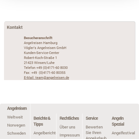
Kontakt
Besucheranschrift
Angelreisen Hamburg
Vögler's Angelreisen GmbH
Kunden-Service-Center
Robert-Koch-Straße 1
21423 Winsen/Luhe
Telefon +49 (0)4171-60 8030
Fax: +49 (0)4171-60 80355
E-Mail: team@angelreisen.de
Angelreisen
Weltweit
Berichte &
Rechtliches
Service
Angeln
Tipps
Spezial
Norwegen
Über uns
Bewerten
Sie Ihren
Angelberichte
Angelfestivals
Schweden
Impressum
Angelurlaub