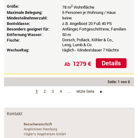
Größe:
2
78 m
Wohnfläche
Maximale Belegung:
6 Personen je Wohnung / Haus
Mindesteilnehmerzahl:
keine
Bootsklasse:
z.B. Angelboot 20 Fuß 40 PS
Besonders geeignet für:
Anfänger, Fortgeschrittene, Familien
Entfernung Wasser:
50 m
Dorsch, Pollack, Köhler & Co.,
Fische:
Leng, Lumb & Co.
Wechseltag:
täglich - Mindestdauer: 7 Nächte
Details
1279 €
Ab
Seite: 1 von 6
1
2
3
4
...
letzte Seite
›
Kontakt
Besucheranschrift
Angelreisen Hamburg
Vögler's Angelreisen GmbH