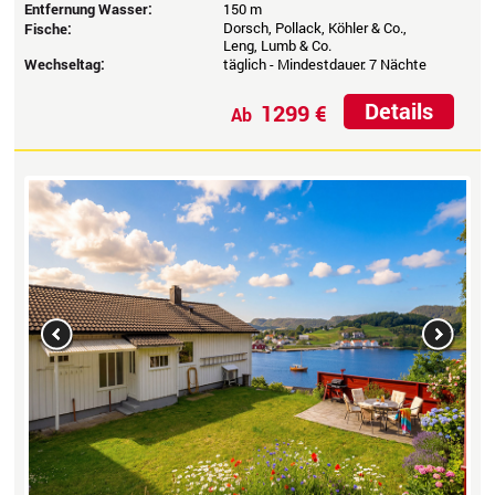
Entfernung Wasser:
150 m
Dorsch, Pollack, Köhler & Co.,
Fische:
Leng, Lumb & Co.
Wechseltag:
täglich - Mindestdauer: 7 Nächte
Details
1299 €
Ab
Previous
Next