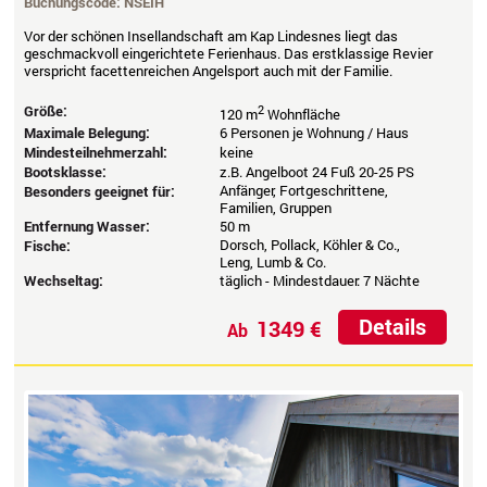
Buchungscode: NSEIH
Vor der schönen Insellandschaft am Kap Lindesnes liegt das
geschmackvoll eingerichtete Ferienhaus. Das erstklassige Revier
verspricht facettenreichen Angelsport auch mit der Familie.
Größe:
2
120 m
Wohnfläche
Maximale Belegung:
6 Personen je Wohnung / Haus
Mindesteilnehmerzahl:
keine
Bootsklasse:
z.B. Angelboot 24 Fuß 20-25 PS
Anfänger, Fortgeschrittene,
Besonders geeignet für:
Familien, Gruppen
Entfernung Wasser:
50 m
Dorsch, Pollack, Köhler & Co.,
Fische:
Leng, Lumb & Co.
Wechseltag:
täglich - Mindestdauer: 7 Nächte
Details
1349 €
Ab