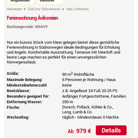
Angelreisen
inklusive
Norwegen
Süd (nur Salzwasser)
Kap Lindesnes
Ferienwohnung Åviksveien
Buchungscode: NSAVV
Nur ein kurzes Stück vom Meer gelegen bietet diese gemütliche
Ferienwohnung in Südnorwegen ideale Bedingungen für Erholung
und Angeln. Komfortable Ausstattung, Terrasse mit Meerluft und
beste Lage machen es perfekt für einen unvergesslichen
Norwegenurlaub.
Größe:
2
90 m
Wohnfläche
Maximale Belegung:
6 Personen je Wohnung / Haus
Mindesteilnehmerzahl:
keine
Bootsklasse:
z.B. Angelboot 24 Fuß 20-25 PS
Besonders geeignet für:
Anfänger, Fortgeschrittene, Familien
Entfernung Wasser:
250 m
Dorsch, Pollack, Köhler & Co.,
Fische:
Leng, Lumb & Co.
Wechseltag:
täglich - Mindestdauer: 0 Nächte
Details
979 €
Ab