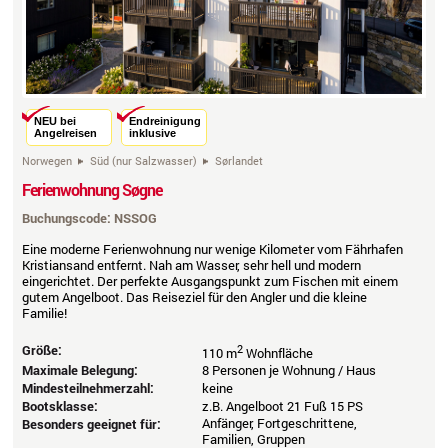
NEU bei
Endreinigung
Angelreisen
inklusive
Norwegen
Süd (nur Salzwasser)
Sørlandet
Ferienwohnung Søgne
Buchungscode: NSSOG
Eine moderne Ferienwohnung nur wenige Kilometer vom Fährhafen
Kristiansand entfernt. Nah am Wasser, sehr hell und modern
eingerichtet. Der perfekte Ausgangspunkt zum Fischen mit einem
gutem Angelboot. Das Reiseziel für den Angler und die kleine
Familie!
Größe:
2
110 m
Wohnfläche
Maximale Belegung:
8 Personen je Wohnung / Haus
Mindesteilnehmerzahl:
keine
Bootsklasse:
z.B. Angelboot 21 Fuß 15 PS
Anfänger, Fortgeschrittene,
Besonders geeignet für:
Familien, Gruppen