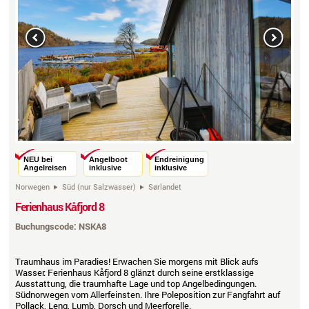
Previous
Next
NEU bei
Angelboot
Endreinigung
Angelreisen
inklusive
inklusive
Norwegen
Süd (nur Salzwasser)
Sørlandet
Ferienhaus Kåfjord 8
Buchungscode: NSKA8
Traumhaus im Paradies! Erwachen Sie morgens mit Blick aufs
Wasser. Ferienhaus Kåfjord 8 glänzt durch seine erstklassige
Ausstattung, die traumhafte Lage und top Angelbedingungen.
Südnorwegen vom Allerfeinsten. Ihre Poleposition zur Fangfahrt auf
Pollack, Leng, Lumb, Dorsch und Meerforelle.