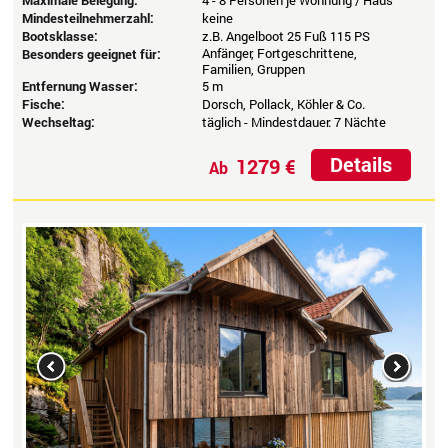
Maximale Belegung:
4 - 8 Personen je Wohnung / Haus
Mindesteilnehmerzahl:
keine
Bootsklasse:
z.B. Angelboot 25 Fuß 115 PS
Anfänger, Fortgeschrittene,
Besonders geeignet für:
Familien, Gruppen
Entfernung Wasser:
5 m
Fische:
Dorsch, Pollack, Köhler & Co.
Wechseltag:
täglich - Mindestdauer: 7 Nächte
Details
1279 €
Ab
Previous
Next