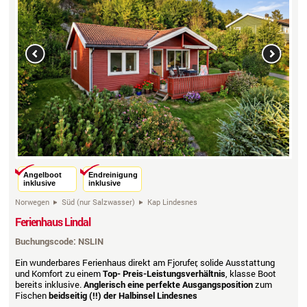
Previous
Next
Angelboot
Endreinigung
inklusive
inklusive
Norwegen
Süd (nur Salzwasser)
Kap Lindesnes
Ferienhaus Lindal
Buchungscode: NSLIN
Ein wunderbares Ferienhaus direkt am Fjorufer, solide Ausstattung
und Komfort zu einem
Top- Preis-Leistungsverhältnis
, klasse Boot
bereits inklusive.
Anglerisch eine perfekte Ausgangsposition
zum
Fischen
beidseitig (!!)
der Halbinsel Lindesnes