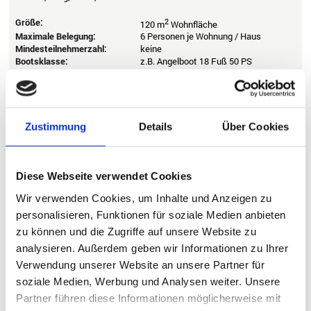
Größe:
2
120 m
Wohnfläche
Maximale Belegung:
6 Personen je Wohnung / Haus
Mindesteilnehmerzahl:
keine
Bootsklasse:
z.B. Angelboot 18 Fuß 50 PS
Anfänger, Fortgeschrittene,
Besonders geeignet für:
Familien, Gruppen
Entfernung Wasser:
40 m
Dorsch, Pollack, Köhler & Co.,
Fische:
Leng, Lumb & Co.
Zustimmung
Details
Über Cookies
Wechseltag:
täglich - Mindestdauer: 7 Nächte
Details
1919 €
Ab
Diese Webseite verwendet Cookies
Wir verwenden Cookies, um Inhalte und Anzeigen zu
personalisieren, Funktionen für soziale Medien anbieten
zu können und die Zugriffe auf unsere Website zu
analysieren. Außerdem geben wir Informationen zu Ihrer
Verwendung unserer Website an unsere Partner für
soziale Medien, Werbung und Analysen weiter. Unsere
Partner führen diese Informationen möglicherweise mit