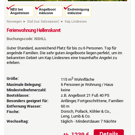
NEU bei
Angelboot
Endreinigung
Angelreisen
inklusive
inklusive
Norwegen
Süd (nur Salzwasser)
Kap Lindesnes
Ferienwohnung Høllenskaret
Buchungscode: NSHLL
Guter Standard, ausreichend Platz für bis zu 6 Personen. Top für
angelnde Familien. Die sehr guten Angelboote liegen perfekt, um im
bekannten Gebiet um Kap Lindesnes eine traumhafte Angelei zu
erleben.
Größe:
2
115 m
Wohnfläche
Maximale Belegung:
6 Personen je Wohnung / Haus
Mindesteilnehmerzahl:
keine
Bootsklasse:
z.B. Angelboot 21 Fuß 40 PS
Besonders geeignet für:
Anfänger, Fortgeschrittene, Familien
Entfernung Wasser:
60 m
Dorsch, Pollack, Köhler & Co.,
Fische:
Leng, Lumb & Co.
Wechseltag:
täglich - Mindestdauer: 7 Nächte
Details
1239 €
Ab