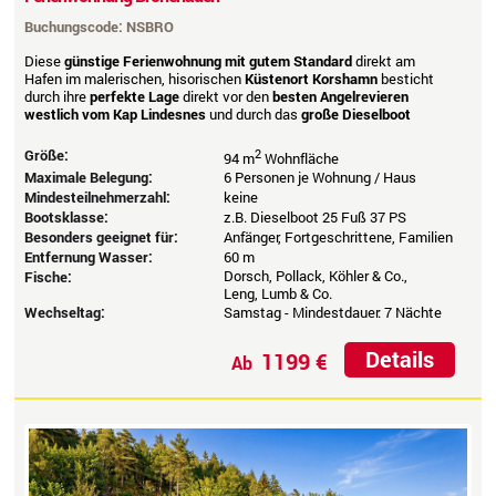
Buchungscode: NSBRO
Diese
günstige Ferienwohnung mit gutem Standard
direkt am
Hafen im malerischen, hisorischen
Küstenort Korshamn
besticht
durch ihre
perfekte Lage
direkt vor den
besten Angelrevieren
westlich vom Kap Lindesnes
und durch das
große Dieselboot
Größe:
2
94 m
Wohnfläche
Maximale Belegung:
6 Personen je Wohnung / Haus
Mindesteilnehmerzahl:
keine
Bootsklasse:
z.B. Dieselboot 25 Fuß 37 PS
Besonders geeignet für:
Anfänger, Fortgeschrittene, Familien
Entfernung Wasser:
60 m
Dorsch, Pollack, Köhler & Co.,
Fische:
Leng, Lumb & Co.
Wechseltag:
Samstag - Mindestdauer: 7 Nächte
Details
1199 €
Ab