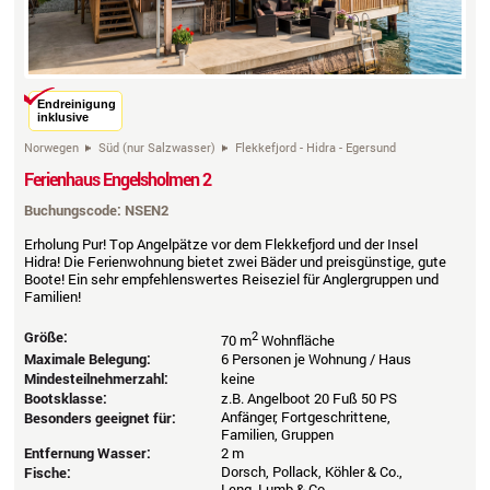
Endreinigung
inklusive
Norwegen
Süd (nur Salzwasser)
Flekkefjord - Hidra - Egersund
Ferienhaus Engelsholmen 2
Buchungscode: NSEN2
Erholung Pur! Top Angelpätze vor dem Flekkefjord und der Insel
Hidra! Die Ferienwohnung bietet zwei Bäder und preisgünstige, gute
Boote! Ein sehr empfehlenswertes Reiseziel für Anglergruppen und
Familien!
Größe:
2
70 m
Wohnfläche
Maximale Belegung:
6 Personen je Wohnung / Haus
Mindesteilnehmerzahl:
keine
Bootsklasse:
z.B. Angelboot 20 Fuß 50 PS
Anfänger, Fortgeschrittene,
Besonders geeignet für:
Familien, Gruppen
Entfernung Wasser:
2 m
Dorsch, Pollack, Köhler & Co.,
Fische:
Leng, Lumb & Co.