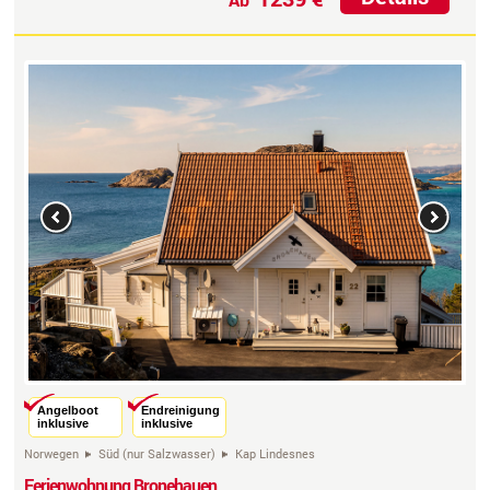
Previous
Next
Angelboot
Endreinigung
inklusive
inklusive
Norwegen
Süd (nur Salzwasser)
Kap Lindesnes
Ferienwohnung Bronehauen