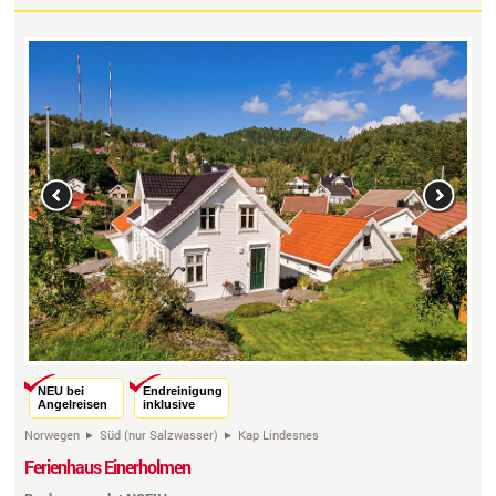
Previous
Next
NEU bei
Endreinigung
Angelreisen
inklusive
Norwegen
Süd (nur Salzwasser)
Kap Lindesnes
Ferienhaus Einerholmen