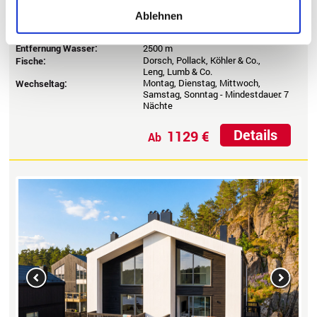
Mindesteilnehmerzahl:
keine
Bootsklasse:
z.B. Angelboot 20 Fuß 50 PS
Ablehnen
Anfänger, Fortgeschrittene,
Besonders geeignet für:
Familien, Gruppen
Entfernung Wasser:
2500 m
Dorsch, Pollack, Köhler & Co.,
Fische:
Leng, Lumb & Co.
Montag, Dienstag, Mittwoch,
Wechseltag:
Samstag, Sonntag - Mindestdauer: 7
Nächte
Details
1129 €
Ab
Previous
Next