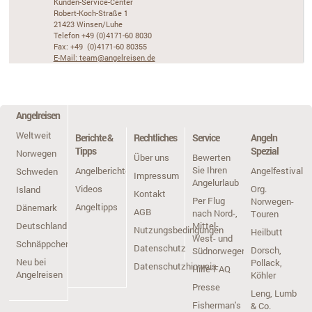
Kunden-Service-Center
Robert-Koch-Straße 1
21423 Winsen/Luhe
Telefon +49 (0)4171-60 8030
Fax: +49 (0)4171-60 80355
E-Mail: team@angelreisen.de
Angelreisen
Weltweit
Berichte &
Rechtliches
Service
Angeln
Tipps
Spezial
Norwegen
Über uns
Bewerten
Sie Ihren
Angelberichte
Angelfestivals
Schweden
Impressum
Angelurlaub
Videos
Org.
Island
Kontakt
Per Flug
Norwegen-
Angeltipps
Dänemark
AGB
nach Nord-,
Touren
Deutschland
Mittel-,
Nutzungsbedingungen
Heilbutt
West- und
Schnäppchen
Datenschutz
Dorsch,
Südnorwegen
Neu bei
Pollack,
Datenschutzhinweis
Hilfe-FAQ
Angelreisen
Köhler
Presse
Leng, Lumb
Fisherman's
& Co.