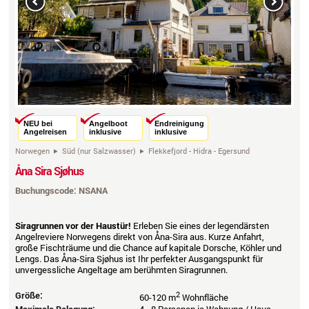
Previous
Next
NEU bei
Angelboot
Endreinigung
Angelreisen
inklusive
inklusive
Norwegen
Süd (nur Salzwasser)
Flekkefjord - Hidra - Egersund
Åna Sira Sjøhus
Buchungscode: NSANA
Siragrunnen vor der Haustür!
Erleben Sie eines der legendärsten
Angelreviere Norwegens direkt von Åna-Sira aus. Kurze Anfahrt,
große Fischträume und die Chance auf kapitale Dorsche, Köhler und
Lengs. Das Åna-Sira Sjøhus ist Ihr perfekter Ausgangspunkt für
unvergessliche Angeltage am berühmten Siragrunnen.
Größe:
2
60-120 m
Wohnfläche