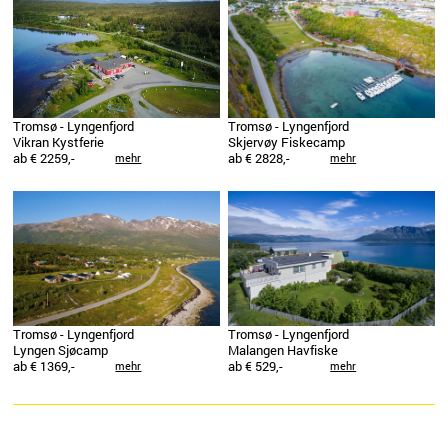
Tromsø - Lyngenfjord
Tromsø - Lyngenfjord
Vikran Kystferie
Skjervøy Fiskecamp
ab € 2259,-
ab € 2828,-
mehr
mehr
Tromsø - Lyngenfjord
Tromsø - Lyngenfjord
Lyngen Sjøcamp
Malangen Havfiske
ab € 1369,-
ab € 529,-
mehr
mehr