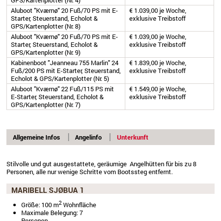
Aluboot "Kværnø" 20 Fuß/70 PS mit E-
€ 1.039,00 je Woche,
Starter, Steuerstand, Echolot &
exklusive Treibstoff
GPS/Kartenplotter (Nr. 8)
Aluboot "Kværnø" 20 Fuß/70 PS mit E-
€ 1.039,00 je Woche,
Starter, Steuerstand, Echolot &
exklusive Treibstoff
GPS/Kartenplotter (Nr. 9)
Kabinenboot "Jeanneau 755 Marlin" 24
€ 1.839,00 je Woche,
Fuß/200 PS mit E-Starter, Steuerstand,
exklusive Treibstoff
Echolot & GPS/Kartenplotter (Nr. 5)
Aluboot "Kværnø" 22 Fuß/115 PS mit
€ 1.549,00 je Woche,
E-Starter, Steuerstand, Echolot &
exklusive Treibstoff
GPS/Kartenplotter (Nr. 7)
Allgemeine Infos
Angelinfo
Unterkunft
Stilvolle und gut ausgestattete, geräumige Angelhütten für bis zu 8
Personen, alle nur wenige Schritte vom Bootssteg entfernt.
MARIBELL SJØBUA 1
2
Größe: 100 m
Wohnfläche
Maximale Belegung: 7
Personen