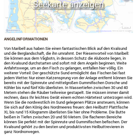
Seekarte anzeigen
ANGELINFORMATIONEN
Von Maribell aus haben Sie einen fantastischen Blick auf den Kvalsund
und die Berglandschaft, die ihn umrahmt. Der Riesenvorteil von Maribell:
Sie können aus dem Vågbotn, in dessen Schutz die Aluboote liegen, in
den Kvalsund durchstarten und sofort mit dem Angeln beginnen. Weite
Anfahrtswege, um an den Fisch zu gelangen, entfallen hier völlig. Ein
weiterer Vorteil: Der geschützte Sund ermöglicht das Fischen bei fast
jedem Wetter. Nur einen Katzensprung von der Anlage entfernt können Sie
bereits mit der Spinnrute und mittelgroßen Gummifischen Dorsche und
Köhler bis rund fünf Kilo überlisten. In Wassertiefen zwischen 30 und 40
Metern stehen die Räuber teilweise gestapelt. Sie müssen immer damit
rechnen, dass Ihr leichtes Gerät einem echten Härtetest unterzogen wird.
Wenn Sie die nordwestlich im Sund gelegenen Plätze ansteuern, können
Sie sich auf den König des Nordmeeres freuen: den Heilbutt! Plattfische
XL bis rund 15 Kilogramm überlisten Sie hier ohne Probleme. Die Butte
beißen in Tiefen zwischen 20 und 50 Metern. Die flacheren Bereiche
können Sie perfekt mit der Spinnrute und Gummifischen befischen. Der
Kvalsund gehört zu den besten und produktivsten Heilbuttrevieren in
ganz Nordnorwegen.