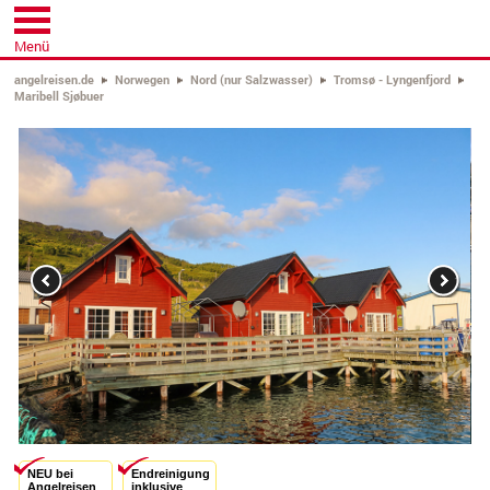
Menü
angelreisen.de
Norwegen
Nord (nur Salzwasser)
Tromsø - Lyngenfjord
Maribell Sjøbuer
Previous
Next
NEU bei
Endreinigung
Angelreisen
inklusive