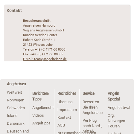
Kontakt
Besucheranschrift
Angelreisen Hamburg
Vögler's Angelreisen GmbH
Kunden-Service-Center
Robert-Koch-Straße 1
21423 Winsen/Luhe
Telefon +49 (0)4171-60 8030
Fax: +49 (0)4171-60 80355
E-Mail: team@angelreisen.de
Angelreisen
Weltweit
Berichte &
Rechtliches
Service
Angeln
Tipps
Spezial
Norwegen
Über uns
Bewerten
Sie Ihren
Angelberichte
Angelfestivals
Schweden
Impressum
Angelurlaub
Videos
Org.
Island
Kontakt
Per Flug
Norwegen-
Angeltipps
Dänemark
AGB
nach Nord-,
Touren
Deutschland
Mittel-,
Nutzungsbedingungen
Heilbutt