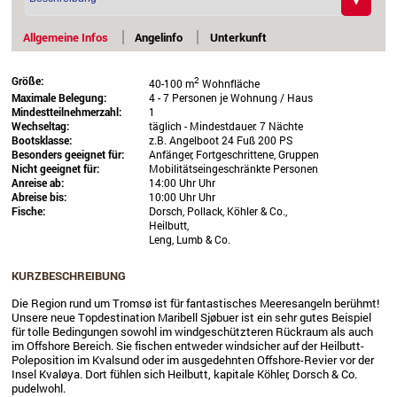
Allgemeine Infos
Angelinfo
Unterkunft
Größe:
2
40-100 m
Wohnfläche
Maximale Belegung:
4 - 7 Personen je Wohnung / Haus
Mindestteilnehmerzahl:
1
Wechseltag:
täglich - Mindestdauer: 7 Nächte
Bootsklasse:
z.B. Angelboot 24 Fuß 200 PS
Besonders geeignet für:
Anfänger, Fortgeschrittene, Gruppen
Nicht geeignet für:
Mobilitätseingeschränkte Personen
Anreise ab:
14:00 Uhr Uhr
Abreise bis:
10:00 Uhr Uhr
Fische:
Dorsch, Pollack, Köhler & Co.,
Heilbutt,
Leng, Lumb & Co.
KURZBESCHREIBUNG
Die Region rund um Tromsø ist für fantastisches Meeresangeln berühmt!
Unsere neue Topdestination
Maribell Sjøbuer ist ein sehr gutes Beispiel
für tolle Bedingungen sowohl im windgeschützteren Rückraum als auch
im Offshore Bereich. Sie fischen entweder windsicher auf der Heilbutt-
Poleposition im Kvalsund oder im ausgedehnten Offshore-Revier vor der
Insel Kvaløya. Dort fühlen sich Heilbutt, kapitale Köhler, Dorsch & Co.
pudelwohl.