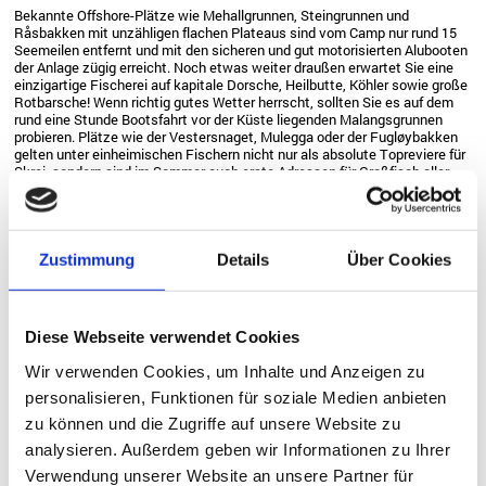
Bekannte Offshore-Plätze wie Mehallgrunnen, Steingrunnen und
Råsbakken mit unzähligen flachen Plateaus sind vom Camp nur rund 15
Seemeilen entfernt und mit den sicheren und gut motorisierten Alubooten
der Anlage zügig erreicht. Noch etwas weiter draußen erwartet Sie eine
einzigartige Fischerei auf kapitale Dorsche, Heilbutte, Köhler sowie große
Rotbarsche! Wenn richtig gutes Wetter herrscht, sollten Sie es auf dem
rund eine Stunde Bootsfahrt vor der Küste liegenden Malangsgrunnen
probieren. Plätze wie der Vestersnaget, Mulegga oder der Fugløybakken
gelten unter einheimischen Fischern nicht nur als absolute Topreviere für
Skrei, sondern sind im Sommer auch erste Adressen für Großfisch aller
Art.
BOOTE & ZUSATZLEISTUNGEN FÜR 2025
Zustimmung
Details
Über Cookies
Boote Maribell Sjøbuer (optional)
Aluboot "Kværnø" 20 Fuß/70 PS mit E-
€ 969,00 je Woche,
Starter, Steuerstand, Echolot &
exklusive Treibstoff
Diese Webseite verwendet Cookies
GPS/Kartenplotter (Nr. 2)
Aluboot "Kværnø" 20 Fuß/70 PS mit E-
€ 969,00 je Woche,
Wir verwenden Cookies, um Inhalte und Anzeigen zu
Starter, Steuerstand, Echolot &
exklusive Treibstoff
personalisieren, Funktionen für soziale Medien anbieten
GPS/Kartenplotter (Nr. 3)
zu können und die Zugriffe auf unsere Website zu
Aluboot "Kværnø" 20 Fuß/70 PS mit E-
€ 969,00 je Woche,
Starter, Steuerstand, Echolot &
exklusive Treibstoff
analysieren. Außerdem geben wir Informationen zu Ihrer
GPS/Kartenplotter (Nr. 4)
Verwendung unserer Website an unsere Partner für
Aluboot "Kværnø" 20 Fuß/70 PS mit E-
€ 969,00 je Woche,