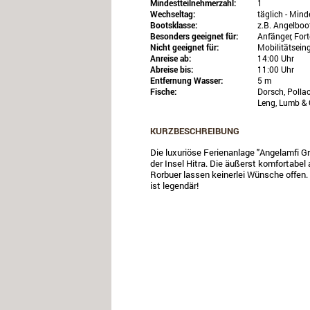
Mindestteilnehmerzahl:
1
Wechseltag:
täglich - Min
Bootsklasse:
z.B. Angelboo
Besonders geeignet für:
Anfänger, For
Nicht geeignet für:
Mobilitätsein
Anreise ab:
14:00 Uhr
Abreise bis:
11:00 Uhr
Entfernung Wasser:
5 m
Fische:
Dorsch, Pollac
Leng, Lumb & 
KURZBESCHREIBUNG
Die luxuriöse Ferienanlage "Angelamfi 
der Insel Hitra. Die äußerst komfortab
Rorbuer lassen keinerlei Wünsche offen.
ist legendär!