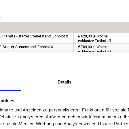
25
 PS mit E-Starter, Steuerstand, Echolot &
€ 629,00 je Woche,
exklusive Treibstoff
-Starter, Steuerstand, Echolot &
€ 709,00 je Woche,
exklusive Treibstoff
 E-Starter, Steuerstand, Echolot &
€ 1.119,00 je Woche,
exklusive Treibstoff
 PS mit E-Starter, Steuerstand, Echolot &
€ 1.119,00 je Woche,
exklusive Treibstoff
 PS mit E-Starter, Steuerstand, Echolot &
€ 949,00 je Woche,
Details
exklusive Treibstoff
Steuerstand, Echolot & GPS/Kartenplotter
€ 1.119,00 je Woche,
exklusive Treibstoff
 Steuerstand, Echolot & GPS/Kartenplotter
€ 1.119,00 je Woche,
Cookies
exklusive Treibstoff
nhalte und Anzeigen zu personalisieren, Funktionen für soziale
t E-Starter, Steuerstand, Echolot &
€ 1.249,00 je Woche,
exklusive Treibstoff
Website zu analysieren. Außerdem geben wir Informationen zu I
t E-Starter, Steuerstand, Echolot &
€ 1.429,00 je Woche,
r soziale Medien, Werbung und Analysen weiter. Unsere Partner
exklusive Treibstoff