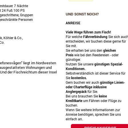
destdauer: 7 Nächte
t 24 Fuß 100 PS
UND SONST NOCH?
tgeschrittene, Gruppen
geschränkte Personen
ANREISE
Viele Wege führen zum Fisch!
Für welche
Fährverbindung
Sie sich auc
k, Köhler & Co.,
entscheiden, wir buchen diese gerne für
Co.
Sie mit.
Sie erhalten bei uns den
gleichen
Preis
wie bei den Reedereien - oder
günstiger.
Grefsnesvågen" liegt im Nordwesten
Nutzen Sie unsere
günstigen Spezial-
el ausgestatteten Wohnungen und
Konditionen.
 Und der Fischreichtum dieser Insel
Selbstverständlich ist dieser Service für
Sie
kostenlos.
Gern buchen wir auch
günstige Linien-
oder Charterflüge
inklusive
Anglergepäck
für Sie.
Bei uns brauchen Sie
keine
Kreditkarte
um Fähren oder Flüge zu
buchen.
Wenn Sie weitere Informationen zur
Anreise benötigen, sprechen Sie uns
einfach an.