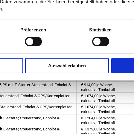
 Daten zusammen, die Sie ihnen bereitgestellt haben oder die s
 Steuerstand, Echolot & GPS/Kartenplotter
€ 1.429,00 je Woche,
exklusive Treibstoff
n.
26
Präferenzen
Statistiken
 PS mit E-Starter, Steuerstand, Echolot &
€ 609,00 je Woche,
exklusive Treibstoff
-Starter, Steuerstand, Echolot &
€ 679,00 je Woche,
exklusive Treibstoff
 E-Starter, Steuerstand, Echolot &
€ 1.074,00 je Woche,
Auswahl erlauben
exklusive Treibstoff
 PS mit E-Starter, Steuerstand, Echolot &
€ 1.074,00 je Woche,
exklusive Treibstoff
 PS mit E-Starter, Steuerstand, Echolot &
€ 914,00 je Woche,
exklusive Treibstoff
Steuerstand, Echolot & GPS/Kartenplotter
€ 1.074,00 je Woche,
exklusive Treibstoff
 Steuerstand, Echolot & GPS/Kartenplotter
€ 1.074,00 je Woche,
exklusive Treibstoff
t E-Starter, Steuerstand, Echolot &
€ 1.204,00 je Woche,
exklusive Treibstoff
t E-Starter, Steuerstand, Echolot &
€ 1.379,00 je Woche,
exklusive Treibstoff