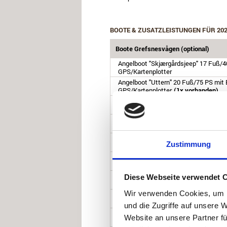
BOOTE & ZUSATZLEISTUNGEN FÜR 20
Boote Grefsnesvågen (optional)
Angelboot "Skjærgårdsjeep" 17 Fuß/40
GPS/Kartenplotter
Angelboot "Uttern" 20 Fuß/75 PS mit E
GPS/Kartenplotter.
(1x vorhanden)
Kabinenboot "Arvor" 20 Fuß/85 PS mit
GPS/Kartenplotter
Kabinenboot "Quicksilver" 20 Fuß/115
GPS/Kartenplotter
Angelboot "Skjærgårdsjeep" 22 Fuß/75
Zustimmung
GPS/Kartenplotter
Aluboot 22 Fuß/90 PS mit E-Starter, 
Aluboot 22 Fuß/100 PS mit E-Starter,
Diese Webseite verwendet 
Wir verwenden Cookies, um I
Kabinenboot "Arvor" 22 Fuß/115 PS mi
GPS/Kartenplotter
und die Zugriffe auf unsere 
Kabinenboot "Arvor" 23 Fuß/150 PS mi
Website an unsere Partner fü
GPS/Kartenplotter