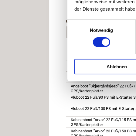
möglicherweise mit weiteren
Aluboot 24 Fuß/100 PS mit E-Starter,
der Dienste gesammelt habe
BOOTE & ZUSATZLEISTUNGEN FÜR 20
Einwilligungsauswahl
Notwendig
Boote Grefsnesvågen (optional)
Angelboot "Skjærgårdsjeep" 17 Fuß/40
GPS/Kartenplotter
Angelboot "Uttern" 20 Fuß/75 PS mit E
GPS/Kartenplotter.
(1x vorhanden)
Kabinenboot "Arvor" 20 Fuß/85 PS mit
Ablehnen
GPS/Kartenplotter
Kabinenboot "Quicksilver" 20 Fuß/115
GPS/Kartenplotter
Angelboot "Skjærgårdsjeep" 22 Fuß/75
GPS/Kartenplotter
Aluboot 22 Fuß/90 PS mit E-Starter, 
Aluboot 22 Fuß/100 PS mit E-Starter,
Kabinenboot "Arvor" 22 Fuß/115 PS mi
GPS/Kartenplotter
Kabinenboot "Arvor" 23 Fuß/150 PS mi
GPS/Kartenplotter