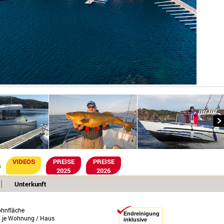
VIDEOS
PREISE
PREISE
G
2025
2026
Unterkunft
hnfläche
Endreinigung
n je Wohnung / Haus
inklusive