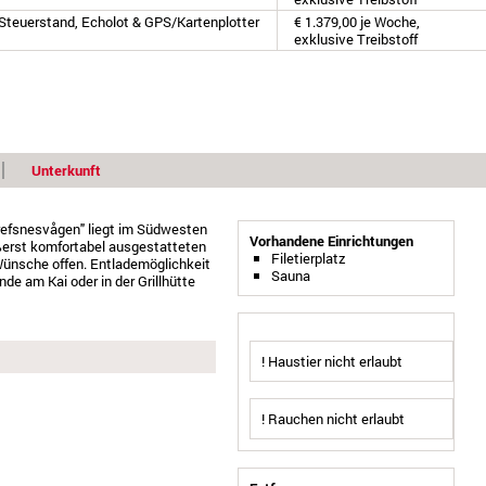
 Steuerstand, Echolot & GPS/Kartenplotter
€ 1.379,00 je Woche,
exklusive Treibstoff
Unterkunft
Grefsnesvågen" liegt im Südwesten
Vorhandene Einrichtungen
ußerst komfortabel ausgestatteten
Filetierplatz
ünsche offen. Entlademöglichkeit
Sauna
de am Kai oder in der Grillhütte
! Haustier nicht erlaubt
! Rauchen nicht erlaubt