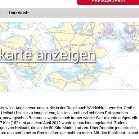
PREISANGEBOT
Unterkunft
karte anzeigen
its wilde Angelerwartungen, die in der Regel auch Wirklichkeit werden. Große
d Heilbutt bis hin zu langen Leng, feisten Lumb und schönen Rotbarschen
en, norwegischen Rekorden, werden auch immer wieder Weltrekorde aufgestellt.
47 Kilo (182 cm) aus dem April 2012 wurde genau hier angelandet. Zudem
n von Heilbutt, die an der 50-Kilo-Marke kratzen. Über Dorsche jenseits der
 um den berühmeten Ørneklakken gar nicht zu reden. Mit den Kajütbooten sind