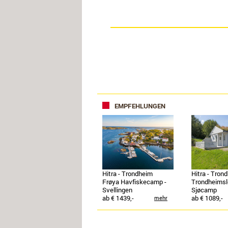
EMPFEHLUNGEN
Hitra - Trondheim
Hitra - Tron
Frøya Havfiskecamp -
Trondheimsl
Svellingen
Sjøcamp
ab € 1439,-
ab € 1089,-
mehr