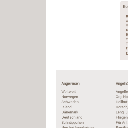
Ko
B
A
V
K
R
2
T
F
E
Angelreisen
Angeln 
Weltweit
Angelfe
Norwegen
Org. N
Schweden
Heilbut
Island
Dorsch,
Dänemark
Leng, L
Deutschland
Fliegen
Schnäppchen
Für Anf
Neu bei Angelreisen
Familie