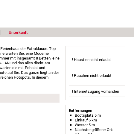
Unterkunft
 Ferienhaus der Extraklasse. Top-
r erwarten Sie, eine Moderne
immer mit insgesamt 8 Betten, eine
! Haustier nicht erlaubt
W-LAN und das alles direkt am
arten die mit Echolot und
te auf Sie. Das ganze liegt an der
! Rauchen nicht erlaubt
lreichen Hotspots. In diesem
! Internetzugang vorhanden
Entfernungen
Bootsplatz 5 m
Einkauf 6 km
Wasser 5 m
Nächster größerer Ort: