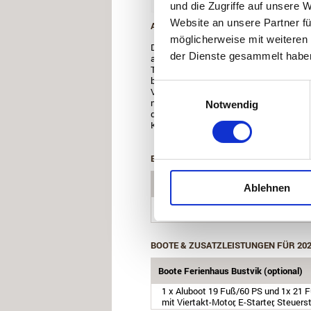
und die Zugriffe auf unsere 
Website an unsere Partner fü
ANGELINFORMATIONEN
möglicherweise mit weiteren
Das Revier vor Haus Bustvik zeichnet si
der Dienste gesammelt habe
aus. Sowohl geschützte Regionen zwische
Titran, bieten einen Angelsport der Extr
bringen Sie in wenigen Minuten zu den fi
Einwilligungsauswahl
Von vielen unserer Gäste wurden kapital
nicht weit vom Ferienhaus entfernt. In d
Notwendig
dem Leuchtturm von Titran finden Sie ei
Köhler jenseits der 30-Pfund-Marke gefa
BOOTE & ZUSATZLEISTUNGEN FÜR 20
Boote Ferienhaus Bustvik (optional)
Ablehnen
1 x Aluboot 19 Fuß/60 PS und 1x 21 
mit Viertakt-Motor, E-Starter, Steuer
BOOTE & ZUSATZLEISTUNGEN FÜR 20
Boote Ferienhaus Bustvik (optional)
1 x Aluboot 19 Fuß/60 PS und 1x 21 
mit Viertakt-Motor, E-Starter, Steuer