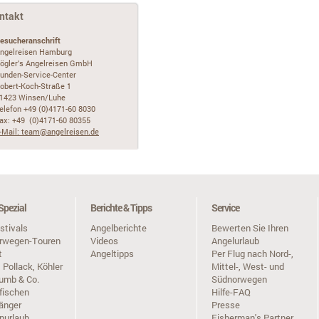
ntakt
esucheranschrift
ngelreisen Hamburg
ögler's Angelreisen GmbH
unden-Service-Center
obert-Koch-Straße 1
1423 Winsen/Luhe
elefon +49 (0)4171-60 8030
ax: +49 (0)4171-60 80355
-Mail: team@angelreisen.de
Spezial
Berichte & Tipps
Service
stivals
Angelberichte
Bewerten Sie Ihren
orwegen-Touren
Videos
Angelurlaub
t
Angeltipps
Per Flug nach Nord-,
 Pollack, Köhler
Mittel-, West- und
umb & Co.
Südnorwegen
fischen
Hilfe-FAQ
änger
Presse
nurlaub
Fisherman's Partner