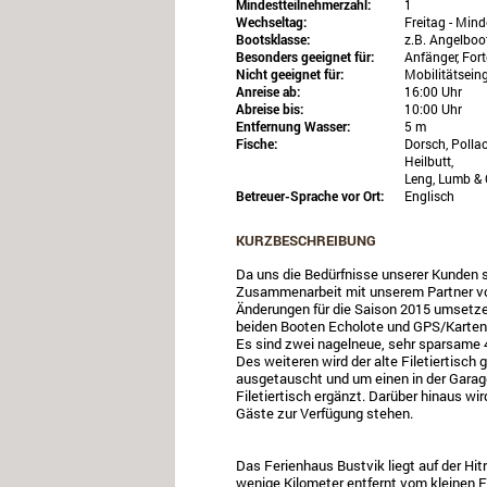
Mindestteilnehmerzahl:
1
Wechseltag:
Freitag - Min
Bootsklasse:
z.B. Angelboo
Besonders geeignet für:
Anfänger, Fort
Nicht geeignet für:
Mobilitätsein
Anreise ab:
16:00 Uhr
Abreise bis:
10:00 Uhr
Entfernung Wasser:
5 m
Fische:
Dorsch, Pollac
Heilbutt,
Leng, Lumb & 
Betreuer-Sprache vor Ort:
Englisch
KURZBESCHREIBUNG
Da uns die Bedürfnisse unserer Kunden se
Zusammenarbeit mit unserem Partner vo
Änderungen für die Saison 2015 umsetzen
beiden Booten Echolote und GPS/Kartenp
Es sind zwei nagelneue, sehr sparsame 
Des weiteren wird der alte Filetiertisch 
ausgetauscht und um einen in der Garage
Filetiertisch ergänzt. Darüber hinaus wi
Gäste zur Verfügung stehen.
Das Ferienhaus Bustvik liegt auf der Hi
wenige Kilometer entfernt vom kleinen F