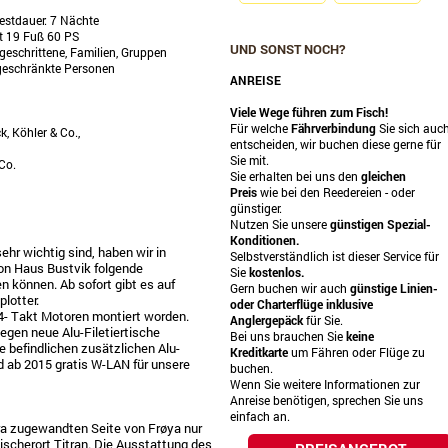
destdauer: 7 Nächte
t 19 Fuß 60 PS
UND SONST NOCH?
geschrittene, Familien, Gruppen
geschränkte Personen
ANREISE
Viele Wege führen zum Fisch!
Für welche
Fährverbindung
Sie sich auc
k, Köhler & Co.,
entscheiden, wir buchen diese gerne für
Sie mit.
Co.
Sie erhalten bei uns den
gleichen
Preis
wie bei den Reedereien - oder
günstiger.
Nutzen Sie unsere
günstigen Spezial-
Konditionen.
hr wichtig sind, haben wir in
Selbstverständlich ist dieser Service für
n Haus Bustvik folgende
Sie
kostenlos.
 können. Ab sofort gibt es auf
Gern buchen wir auch
günstige Linien-
lotter.
oder Charterflüge
inklusive
4- Takt Motoren montiert worden.
Anglergepäck
für Sie.
gegen neue Alu-Filetiertische
Bei uns brauchen Sie
keine
 befindlichen zusätzlichen Alu-
Kreditkarte
um Fähren oder Flüge zu
rd ab 2015 gratis W-LAN für unsere
buchen.
Wenn Sie weitere Informationen zur
Anreise benötigen, sprechen Sie uns
einfach an.
tra zugewandten Seite von Frøya nur
ischerort Titran. Die Ausstattung des