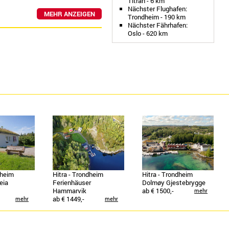
Titran - 6 km
Nächster Flughafen:
MEHR ANZEIGEN
Trondheim - 190 km
Nächster Fährhafen:
Oslo - 620 km
dheim
Hitra - Trondheim
Hitra - Trondheim
eia
Ferienhäuser
Dolmøy Gjestebrygge
Hammarvik
ab € 1500,-
mehr
ab € 1449,-
mehr
mehr