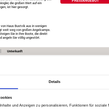
PREISANGEBOT
Angler, die großen Wert auf ein
en, ist hier gesorgt.
st von Haus Bustvik aus in wenigen
egt weit weg von großen Angelcamps.
teigen Sie in Ihre Boote, die direkt
 angeln Sie völlig ungestört.
Unterkunft
karte anzeigen
Details
Cookies
nhalte und Anzeigen zu personalisieren, Funktionen für soziale