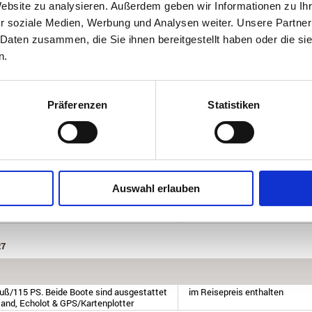
Website zu analysieren. Außerdem geben wir Informationen zu I
r soziale Medien, Werbung und Analysen weiter. Unsere Partner
 Daten zusammen, die Sie ihnen bereitgestellt haben oder die s
ch durch seine immense Artenvielfalt und überdurchschnittlich große Fische
n.
n den Inseln, als auch der offene Atlantik um die bekannte Inselspitze vor
aklasse. Die zwei nagelneuen Aluboote inkl. Echolot und GPS/Kartenplotter
schreichen Angelstellen.
e Köhler, Dorsche, Rotbarsche, Leng, Lumb und auch Heilbutt gefangen und da
en tiefen Rinnen des Frøyafjordes lohnt sich ein Versuch auf Blauleng und vor
Präferenzen
Statistiken
nige Unterwasserberge, an denen regelmäßig kapitale Köhler jagen. Hier wurde
ngen. Unglaubliche Drills an mittelschwerer Pilkausrüstung erwarten Sie!
26
Auswahl erlauben
Fuß/115 PS. Beide Boote sind ausgestattet
im Reisepreis enthalten
stand, Echolot & GPS/Kartenplotter
27
Fuß/115 PS. Beide Boote sind ausgestattet
im Reisepreis enthalten
stand, Echolot & GPS/Kartenplotter