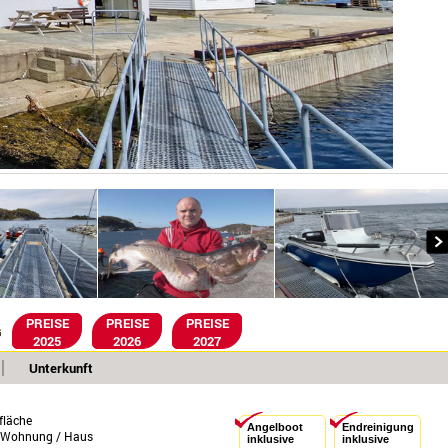
PREISE
PREISE
PREISE
G
2025
2026
2027
Unterkunft
läche
Angelboot
Endreinigung
e Wohnung / Haus
inklusive
inklusive