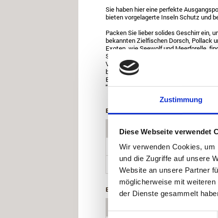
Sie haben hier eine perfekte Ausgangspo
bieten vorgelagerte Inseln Schutz und b
Packen Sie lieber solides Geschirr ein
bekannten Zielfischen Dorsch, Pollack u
Exoten, wie Seewolf und Meerforelle, fi
Südküste des Königreichs vorbei. Auch d
Versuchen Sie es auf diese Fischarten r
bereits die ersten guten Stellen…Was di
Bergseen mit einem guten Bestand an Fo
"Mandalselva" sind mit dem Auto schnell
Zustimmung
BOOTE & ZUSATZLEISTUNGEN FÜR 20
Boote Ferienwohnung Høllenskaret (op
Diese Webseite verwendet 
Angelboot "HR600" 20 Fuß/70 PS mit S
Wir verwenden Cookies, um I
GPS/Kartenplotter
und die Zugriffe auf unsere 
Angelboot "Uttern A56" 18 Fuß/40 PS 
GPS/Kartenplotter
Website an unsere Partner fü
möglicherweise mit weiteren
BOOTE & ZUSATZLEISTUNGEN FÜR 20
der Dienste gesammelt habe
Boote Ferienwohnung Høllenskaret (op
Einwilligungsauswahl