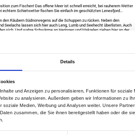
sition zum Fischen! Das offene Meer ist schnell erreicht, bei rauherem Wetter
ei echtem Schietwetter fischen Sie einfach im geschützten Lenesfjord...
, um den Räubern Südnorwegens auf die Schuppen zu rücken. Neben den
nd Seelachs lassen sich hier auch Leng, Lumb und Seehecht überlisten. Auch
nden sich. Und wahre Schwärme an Heringen und Makrelen ziehen hier an der
as Angeln auf Plattfische, wie Scholle und Kliesche, empfehlen wir hier…
uhig auch einmal vom Ufer aus. In der Nähe vom Bootsliegeplatz finden Sie
e Wenigsten wissen: Auf der Halbinsel Lindesnes gibt es auch einige schöne
rellen und Saiblingen. Die bekannten Lachsflüsse "Audnaselva" und
 und bequem erreichbar.
Details
24
tional)
Cookies
teuerstand, E-Starter, Echolot und
im Reisepreis enthalten
nhalte und Anzeigen zu personalisieren, Funktionen für soziale
Website zu analysieren. Außerdem geben wir Informationen zu I
mit Steuerstand, E-Starter, Echolot und
€ 549,00 je Woche,
exklusive Treibstoff
r soziale Medien, Werbung und Analysen weiter. Unsere Partner
 Daten zusammen, die Sie ihnen bereitgestellt haben oder die s
25
n.
tional)