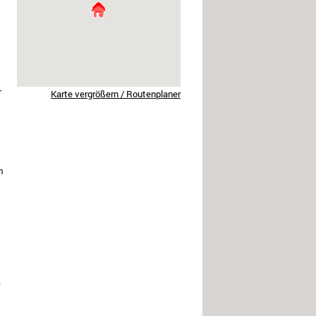
r
Karte vergrößern / Routenplaner
m
p