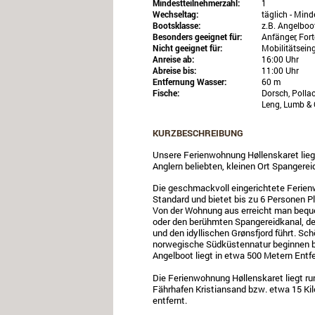
Mindestteilnehmerzahl:
1
Wechseltag:
täglich - Min
Bootsklasse:
z.B. Angelboo
Besonders geeignet für:
Anfänger, Fort
Nicht geeignet für:
Mobilitätsein
Anreise ab:
16:00 Uhr
Abreise bis:
11:00 Uhr
Entfernung Wasser:
60 m
Fische:
Dorsch, Pollac
Leng, Lumb & 
KURZBESCHREIBUNG
Unsere Ferienwohnung Høllenskaret liegt 
Anglern beliebten, kleinen Ort Spangerei
Die geschmackvoll eingerichtete Ferien
Standard und bietet bis zu 6 Personen P
Von der Wohnung aus erreicht man bequ
oder den berühmten Spangereidkanal, der
und den idyllischen Grønsfjord führt. S
norwegische Südküstennatur beginnen b
Angelboot liegt in etwa 500 Metern Ent
Die Ferienwohnung Høllenskaret liegt r
Fährhafen Kristiansand bzw. etwa 15 Ki
entfernt.