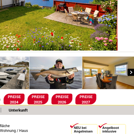
PREISE
PREISE
PREISE
PREISE
G
2024
2025
2026
2027
Unterkunft
läche
NEU bei
Angelboot
e Wohnung / Haus
Angelreisen
inklusive