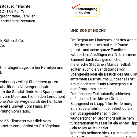
destdauer: 7 Nächte
Endreinigung
t 21 Fuß 40 PS
inklusive
geschrittene, Familien
geschränkte Personen
UND SONST NOCH?
Die Region um Lindesnes lädt den Angle
k, Köhler & Co.,
– der, der sich auch mal eine Pause
Co.
gönnt - und seine ganze Familie zu
zahlreichen Ausflügen ein: Neben einem
Bummel durch das gemütliche,
malerische Städtchen Mandal selbst,
in ruhiger Lage, im bei Familien und
sollten auch die Sandstrände von
d.
Spangereid oder ein Besuch des nur 6 k
entfernten Leuchtturms „Lindesnes Fyr“
wohnung verfügt über einen guten
am südlichsten Punkt Norwegens auf
latz für den Norwegenurlaub.
dem Programm stehen.
em die Sandstrände von Spangereid
Die nächsten Einkaufsmöglichkeiten
 vom Meer aus hier in den Lenesfjord
befinden sich im kleinen Örtchen
chöne Wanderwege durch die herrliche
Spangereid in knapp 1 km Entfernung.
ereits unweit vom Haus. Ihr
Eine Spazierfahrt mit dem Boot durch
fernung vom Haus.
den Spangereid-Kanal in den
wunderschönen Grønsfjord mit seinem
und 65 Kilometer westlich vom
türkisfarbenen Wasser ist ein echter Tip
lometer vom nächsten Ort Vigeland
- ein tolles Ausflugsziel.
Weiterhin befinden sich u.a. ein schöner