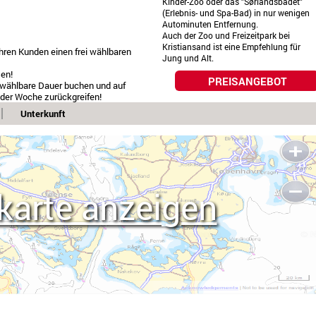
Kinder-Zoo oder das "Sørlandsbadet"
(Erlebnis- und Spa-Bad) in nur wenigen
Autominuten Entfernung.
Auch der Zoo und Freizeitpark bei
Kristiansand ist eine Empfehlung für
hren Kunden einen frei wählbaren
Jung und Alt.
sen!
PREISANGEBOT
i wählbare Dauer buchen und auf
 der Woche zurückgreifen!
Unterkunft
karte anzeigen