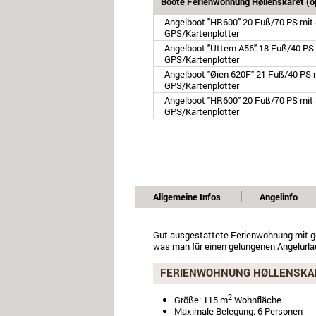
Boote Ferienwohnung Høllenskaret (op
Angelboot "HR600" 20 Fuß/70 PS mit S
GPS/Kartenplotter
Angelboot "Uttern A56" 18 Fuß/40 PS 
GPS/Kartenplotter
Angelboot "Øien 620F" 21 Fuß/40 PS m
GPS/Kartenplotter
Angelboot "HR600" 20 Fuß/70 PS mit S
GPS/Kartenplotter
Allgemeine Infos
Angelinfo
Gut ausgestattete Ferienwohnung mit g
was man für einen gelungenen Angelurla
FERIENWOHNUNG HØLLENSKA
2
Größe: 115 m
Wohnfläche
Maximale Belegung: 6 Personen