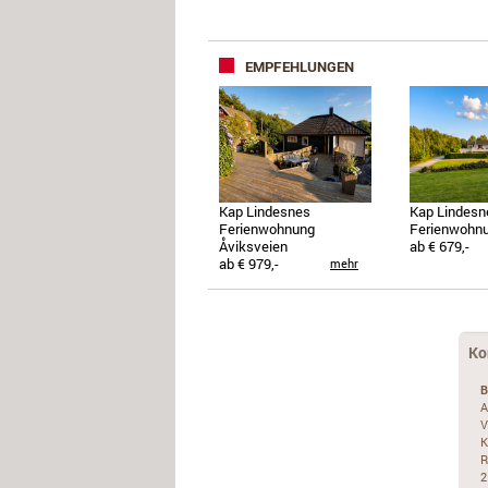
EMPFEHLUNGEN
Kap Lindesnes
Kap Lindesn
Ferienwohnung
Ferienwohnu
Åviksveien
ab € 679,-
ab € 979,-
mehr
Ko
B
A
V
K
R
2