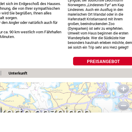
Lyngdal, der südlichste Leuchtturm
det sich im Erdgeschoß des Hauses.
Norwegens „Lindesnes Fyr“ am Kap
hnung, die von Ihrer sympathischen
Lindesnes. Auch ein Ausflug in den
 wird Sie begrüßen, Ihnen alles
malerischen Ort Mandal oder in die
alt sorgen.
Hafenstadt Kristiansand mit ihrem
r den Angler oder natürlich auch für
großen, beeindruckenden Zoo
(Dyreparken) ist sehr zu empfehlen.
ur ca. 90 km westlich vom Fährhafen
Umweit vom Haus beginnen die ersten
 Minuten.
Wanderpfade. Wer die Südküste hier
besonders hautnah erleben möchte, dem
sei solch ein Trip sehr ans Herz gelegt!
PREISANGEBOT
Unterkunft
karte anzeigen