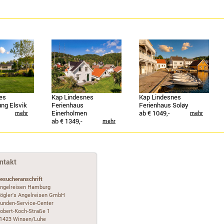
es
Kap Lindesnes
Kap Lindesnes
ng Elsvik
Ferienhaus
Ferienhaus Soløy
Einerholmen
ab € 1049,-
mehr
mehr
ab € 1349,-
mehr
ntakt
esucheranschrift
ngelreisen Hamburg
ögler's Angelreisen GmbH
unden-Service-Center
obert-Koch-Straße 1
1423 Winsen/Luhe