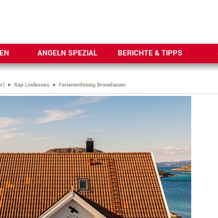
SEN
ANGELN SPEZIAL
BERICHTE & TIPPS
r)
Kap Lindesnes
Ferienwohnung Bronehauen