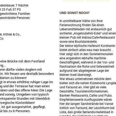
destdauer: 7 Nächte
ot 25 Fuß 37 PS
UND SONST NOCH?
geschrittene, Familien
geschränkte Personen
In unmittelbarer Nähe von Ihrer
Ferienwohnung finden Sie einen
Lebensmittelladen mit erstaunlich gut
sortierter „Angelzubehör-Ecke“ und einen
k, Köhler & Co.,
kleinen Pub mit Imbiss/Cafe-Restaurant
Co.
sowie eine Bootstankstelle.
Der kleine idyllische Hafenort Korshamn
bietet einfach alles was man braucht…
Hier zeigt sich in den Sommermonaten
eine angenehm lebhafte maritime
er eine Brücke mit dem Festland
Geschäftigkeit, während in der Vor- und
g...
Nachsaison die Ruhe und Gelassenheit
mn dürfte vielen Anglern mit
aufgrund der abgelegenen Lage der
ein. Wir freuen uns deshalb besonders
kleinen Insel überwiegt.
anbieten zu können!
Wer etwas unternehmen möchte dem
gt in etwas erhöhter, ruhiger Lage im
bieten sich die nahen Küstenorte Lyngda
g und der Terrasse hat man einen
und Farsund an. Hier gibt es viele
ären und das offene Meer. Die Lage
Geschäfte, Touristeninformationen,
 und sonnig. Umgeben von typisch
Banken Restaurants, Cafes und Pubs.
 entspannte Stunden mit Meerblick
Empfehlenswerte Ausflugsziele wären
orwegische Küstenleben!
hier die langen Sandstrände bei Vanse
ist gut ausgestattet, gepflegt,
östlich von Farsund, der Leuchtturm bei
ür bis zu 6 Personen.
Lista, das große Sørlands-Hallenbad in