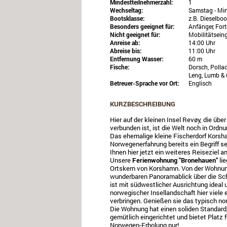
Mindestteilnehmerzahl:
1
Wechseltag:
Samstag - Min
Bootsklasse:
z.B. Dieselbo
Besonders geeignet für:
Anfänger, Fort
Nicht geeignet für:
Mobilitätsein
Anreise ab:
14:00 Uhr
Abreise bis:
11:00 Uhr
Entfernung Wasser:
60 m
Fische:
Dorsch, Pollac
Leng, Lumb & 
Betreuer-Sprache vor Ort:
Englisch
KURZBESCHREIBUNG
Hier auf der kleinen Insel Revøy, die üb
verbunden ist, ist die Welt noch in Ordnun
Das ehemalige kleine Fischerdorf Korsha
Norwegenerfahrung bereits ein Begriff s
Ihnen hier jetzt ein weiteres Reiseziel 
Unsere
Ferienwohnung "Bronehauen"
lie
Ortskern von Korshamn. Von der Wohnun
wunderbaren Panoramablick über die Sch
ist mit südwestlicher Ausrichtung ideal
norwegischer Insellandschaft hier viele
verbringen. Genießen sie das typisch n
Die Wohnung hat einen soliden Standard, 
gemütlich eingerichtet und bietet Platz f
Norwegen-Erholung pur!