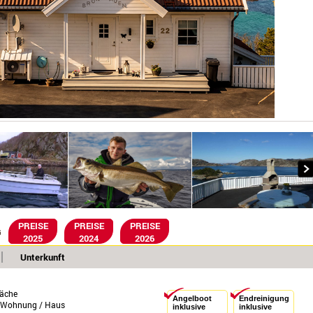
PREISE
PREISE
PREISE
G
2025
2024
2026
Unterkunft
äche
Angelboot
Endreinigung
e Wohnung / Haus
inklusive
inklusive