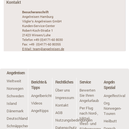
Kontakt
Besucheranschrift
Angelreisen Hamburg
Vögler's Angelreisen GmbH
Kunden-Service-Center
Robert-Koch-Straße 1
21423 Winsen/Luhe
Telefon +49 (0)4171-60 8030
Fax: +49 (0)4171-60 80355
E-Mail: team@angelreisen.de
Angelreisen
Weltweit
Berichte &
Rechtliches
Service
Angeln
Tipps
Spezial
Norwegen
Über uns
Bewerten
Sie Ihren
Angelberichte
Angelfestivals
Schweden
Impressum
Angelurlaub
Videos
Org.
Island
Kontakt
Per Flug
Norwegen-
Angeltipps
Dänemark
AGB
nach Nord-,
Touren
Deutschland
Mittel-,
Nutzungsbedingungen
Heilbutt
West- und
Schnäppchen
Datenschutz
Dorsch,
Südnorwegen