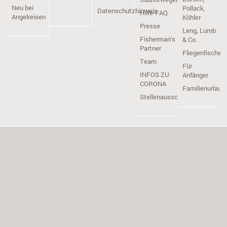
Neu bei
Pollack,
Datenschutzhinweis
Hilfe-FAQ
Angelreisen
Köhler
Presse
Leng, Lumb
Fisherman's
& Co.
Partner
Fliegenfischen
Team
Für
INFOS ZU
Anfänger
CORONA
Familienurlaub
Stellenausschreibung