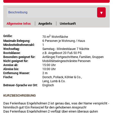
Allgemeine Infos
Angelinfo
Unterkunft
Größe:
2
70 m
Wohnfläche
Maximale Belegung:
6 Personen je Wohnung / Haus
Mindestteilnehmerzahl:
1
Wechseltag:
Samstag - Mindestdauer: 7 Nächte
Bootsklasse:
z.B. Angelboot 20 Fuß 50 PS
Besonders geeignet für:
Anfänger, Fortgeschrittene, Familien, Gruppen
Nicht geeignet für:
Mobilitätseingeschränkte Personen
Anreise ab:
15:00 Uhr
Abreise bis:
10:00 Uhr
Entfernung Wasser:
2 m
Fische:
Dorsch, Pollack, Köhler & Co.,
Leng, Lumb & Co.
Betreuer-Sprache vor Ort:
Englisch
KURZBESCHREIBUNG
Das Ferienhaus Engelsholmen 2 ist genau das, was der Name verspricht -
himmlisch gut! Ein Reiseziel für den gehobenen Anspruch!
Das Ferienhaus Engelsholmen 2 verfügt über einen überaus guten