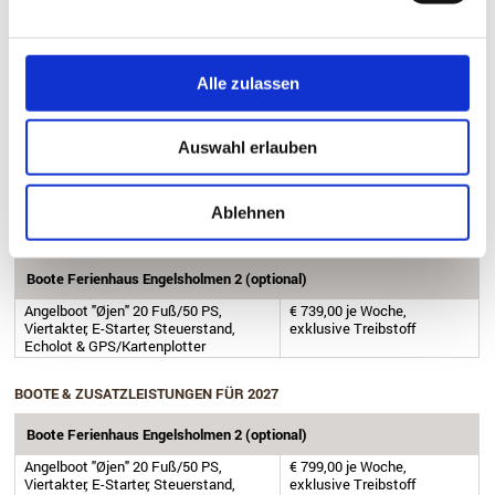
Viertakter, E-Starter, Steuerstand,
exklusive Treibstoff
Echolot & GPS/Kartenplotter
BOOTE & ZUSATZLEISTUNGEN FÜR 2025
Alle zulassen
Boote Ferienhaus Engelsholmen 2 (optional)
Auswahl erlauben
Angelboot Hobby 18 Fuß/25 PS,
€ 519,00 je Woche,
Viertakter, E-Starter, Steuerstand,
exklusive Treibstoff
Echolot & GPS/Kartenplotter
Ablehnen
BOOTE & ZUSATZLEISTUNGEN FÜR 2026
Boote Ferienhaus Engelsholmen 2 (optional)
Angelboot "Øjen" 20 Fuß/50 PS,
€ 739,00 je Woche,
Viertakter, E-Starter, Steuerstand,
exklusive Treibstoff
Echolot & GPS/Kartenplotter
BOOTE & ZUSATZLEISTUNGEN FÜR 2027
Boote Ferienhaus Engelsholmen 2 (optional)
Angelboot "Øjen" 20 Fuß/50 PS,
€ 799,00 je Woche,
Viertakter, E-Starter, Steuerstand,
exklusive Treibstoff