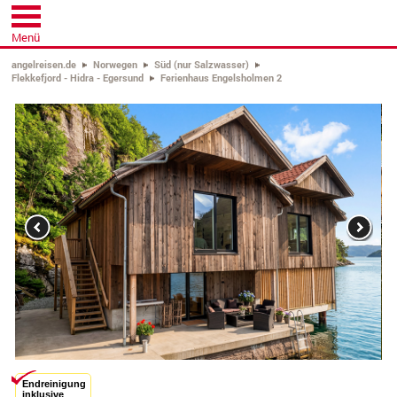
Menü
angelreisen.de
Norwegen
Süd (nur Salzwasser)
Flekkefjord - Hidra - Egersund
Ferienhaus Engelsholmen 2
Previous
Next
Endreinigung
inklusive