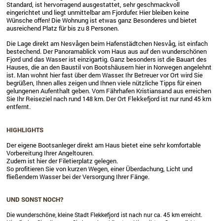
Standard, ist hervorragend ausgestattet, sehr geschmackvoll
eingerichtet und liegt unmittelbar am Fjordufer. Hier bleiben keine
Wünsche offen! Die Wohnung ist etwas ganz Besonderes und bietet
ausreichend Platz für bis zu 8 Personen.
Die Lage direkt am Nesvågen beim Hafenstädtchen Nesvåg, ist einfach
bestechend. Der Panoramablick vom Haus aus auf den wunderschönen
Fjord und das Wasser ist einzigartig. Ganz besonders ist die Bauart des
Hauses, die an den Baustil von Bootshäusern hier in Norwegen angelehnt
ist. Man wohnt hier fast über dem Wasser. Ihr Betreuer vor Ort wird Sie
begrüßen, Ihnen alles zeigen und Ihnen viele nützliche Tipps für einen
gelungenen Aufenthalt geben. Vom Fährhafen Kristiansand aus erreichen
Sie Ihr Reiseziel nach rund 148 km. Der Ort Flekkefjord ist nur rund 45 km
entfernt.
HIGHLIGHTS
Der eigene Bootsanleger direkt am Haus bietet eine sehr komfortable
Vorbereitung Ihrer Angeltouren.
Zudem ist hier der Filetierplatz gelegen.
So profitieren Sie von kurzen Wegen, einer Überdachung, Licht und
fließendem Wasser bei der Versorgung Ihrer Fänge.
UND SONST NOCH?
Die wunderschöne, kleine Stadt Flekkefjord ist nach nur ca. 45 km erreicht.