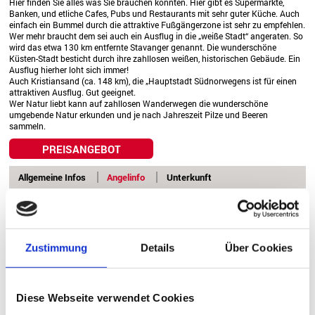
Hier finden Sie alles was Sie brauchen könnten. Hier gibt es Supermärkte,
Banken, und etliche Cafes, Pubs und Restaurants mit sehr guter Küche. Auch
einfach ein Bummel durch die attraktive Fußgängerzone ist sehr zu empfehlen.
Wer mehr braucht dem sei auch ein Ausflug in die „weiße Stadt“ angeraten. So
wird das etwa 130 km entfernte Stavanger genannt. Die wunderschöne
Küsten-Stadt besticht durch ihre zahllosen weißen, historischen Gebäude. Ein
Ausflug hierher loht sich immer!
Auch Kristiansand (ca. 148 km), die „Hauptstadt Südnorwegens ist für einen
attraktiven Ausflug. Gut geeignet.
Wer Natur liebt kann auf zahllosen Wanderwegen die wunderschöne
umgebende Natur erkunden und je nach Jahreszeit Pilze und Beeren
sammeln.
PREISANGEBOT
Allgemeine Infos
Angelinfo
Unterkunft
Zustimmung
Details
Über Cookies
Seekarte anzeigen
Diese Webseite verwendet Cookies