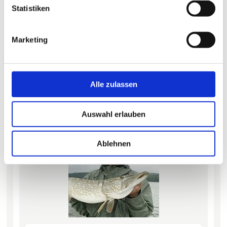
Statistiken
Marketing
Das Eisele-Team in Flateyri in Island im Mai 2008
Wir vom Team Eisele sind mit 10 Meeresanglern gestern
nach Island gereist. Heinrich I und II, Dieter u. Michael
Alle zulassen
Eisele, Reini, Petzi, Rainer u. Rudi, Kebu und Olde, das ist
der harte Kern in der Eisele-Frühjahrstour seit vielen
Jahren.
Auswahl erlauben
Bericht lesen
Ablehnen