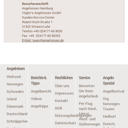
Besucheranschrift
Angelreisen Hamburg
Vögler's Angelreisen GmbH
Kunden-Service-Center
Robert-Koch-Straße 1
21423 Winsen/Luhe
Telefon +49 (0)4171-60 8030
Fax: +49 (0)4171-60 80355
E-Mail: team@angelreisen.de
Angelreisen
Weltweit
Berichte &
Rechtliches
Service
Angeln
Tipps
Spezial
Norwegen
Über uns
Bewerten
Sie Ihren
Angelberichte
Angelfestivals
Schweden
Impressum
Angelurlaub
Videos
Org.
Island
Kontakt
Per Flug
Norwegen-
Angeltipps
Dänemark
AGB
nach Nord-,
Touren
Deutschland
Mittel-,
Nutzungsbedingungen
Heilbutt
West- und
Schnäppchen
Datenschutz
Dorsch,
Südnorwegen