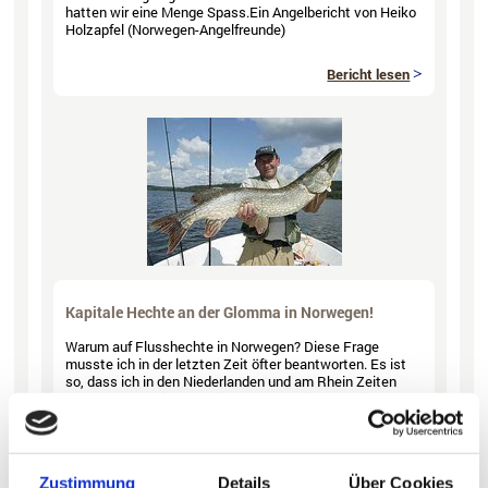
hatten wir eine Menge Spass.Ein Angelbericht von Heiko
Holzapfel (Norwegen-Angelfreunde)
Bericht lesen
Kapitale Hechte an der Glomma in Norwegen!
Warum auf Flusshechte in Norwegen? Diese Frage
musste ich in der letzten Zeit öfter beantworten. Es ist
so, dass ich in den Niederlanden und am Rhein Zeiten
hatte, wo das Fischen nicht so attraktiv war. Da ich als
Testangler für Angelreisen Hamburg unterwegs sein darf
und ich mich an der Glomma auskenne, werde ich Ihnen
einen kurzen Einblick darüber geben.
Zustimmung
Details
Über Cookies