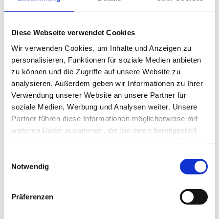
Bericht lesen
Diese Webseite verwendet Cookies
Wir verwenden Cookies, um Inhalte und Anzeigen zu
personalisieren, Funktionen für soziale Medien anbieten
zu können und die Zugriffe auf unsere Website zu
analysieren. Außerdem geben wir Informationen zu Ihrer
Verwendung unserer Website an unsere Partner für
soziale Medien, Werbung und Analysen weiter. Unsere
Island Heilbutt mit Angelreisen 2008
Partner führen diese Informationen möglicherweise mit
Am Samstag, den 24.05.08 hat Paul Klingenberg aus der
weiteren Daten zusammen, die Sie ihnen bereitgestellt
Gruppe von Rainer Korn einen Heilbutt von 64 Pfund vor
Sudureyri gefangen. Der 1,40m lange Räuber attakierte
haben oder die sie im Rahmen Ihrer Nutzung der Dienste
den Pilker beim &quot;Hochpilken&quot; im Mittelwasser.
gesammelt haben.
Einwilligungsauswahl
Notwendig
Bericht lesen
Präferenzen