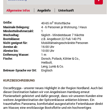
Allgemeine Infos
Angelinfo
Unterkunft
Größe:
2
40-65 m
Wohnfläche
Maximale Belegung:
4 - 6 Personen je Wohnung / Haus
Mindestteilnehmerzahl:
1
Wechseltag:
täglich - Mindestdauer: 7 Nächte
Bootsklasse:
z.B. Angelboot 22 Fuß 140 PS
Nicht geeignet für:
Mobilitätseingeschränkte Personen
Anreise ab:
16:00 Uhr
Abreise bis:
10:00 Uhr
Entfernung Wasser:
1 m
Fische:
Dorsch, Pollack, Köhler & Co.,
Heilbutt,
Leng, Lumb & Co.
Betreuer-Sprache vor Ort:
Englisch
KURZBESCHREIBUNG
OscarBrygga - unserer neues Highlight in der Region Nordland. Auch bei
dieser Destination haben wir von Angelreisen Hamburg erneut
Pionierarbeit geleistet und dafür gesorgt, dass wir unseren Kunden eine
weitere Angeldestination der Spitzenklasse anbieten können. Ein
traumhaftes Panorama, komfortabel ausgestattete Ferienhäuser direkt
am Wasser, eine erstklassige Bootsflotte und ein hochwertiges