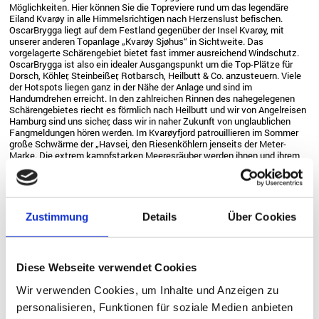
Möglichkeiten. Hier können Sie die Topreviere rund um das legendäre
Eiland Kvarøy in alle Himmelsrichtigen nach Herzenslust befischen.
OscarBrygga liegt auf dem Festland gegenüber der Insel Kvarøy, mit
unserer anderen Topanlage „Kvarøy Sjøhus“ in Sichtweite. Das
vorgelagerte Schärengebiet bietet fast immer ausreichend Windschutz.
OscarBrygga ist also ein idealer Ausgangspunkt um die Top-Plätze für
Dorsch, Köhler, Steinbeißer, Rotbarsch, Heilbutt & Co. anzusteuern. Viele
der Hotspots liegen ganz in der Nähe der Anlage und sind im
Handumdrehen erreicht. In den zahlreichen Rinnen des nahegelegenen
Schärengebietes riecht es förmlich nach Heilbutt und wir von Angelreisen
Hamburg sind uns sicher, dass wir in naher Zukunft von unglaublichen
Fangmeldungen hören werden. Im Kvarøyfjord patrouillieren im Sommer
große Schwärme der „Havsei, den Riesenköhlern jenseits der Meter-
Marke. Die extrem kampfstarken Meeresräuber werden ihnen und ihrem
Angelgerät einiges abverlangen. An den steil abfallenden, mit Tang
bewachsenen Abbruchkanten der Schären und Unterwasserberge treffen
Sie wahre Pollack-Maschinen. Hier in der Region des Polarkreises stehen
die Chancen auf die ganz großen Bronzepfeile zu treffen extrem gut.
Verlassen Sie den Schärengarten in westliche Richtung gelangen Sie in
Zustimmung
Details
Über Cookies
ein Revier das sich über rund 25 Kilometer bis hin zum legendären
Ausposten der Küste Nordlands, der Insel Traena erstreckt. In diesem
Revier treffen Sie auf Unmengen an Unterwasserbergen, Untiefen,
Schären, Inseln, Rinnen und Sunden. Kein Wunder, dass sich hier ein
Diese Webseite verwendet Cookies
Hotspot an den anderen reiht. Ob kapitale Heilbutt, Dickdorsche,
Großköhler, feiste Pollacks leckere Rotbarsche oder Großleng hier ist
Wir verwenden Cookies, um Inhalte und Anzeigen zu
alles möglich.
personalisieren, Funktionen für soziale Medien anbieten