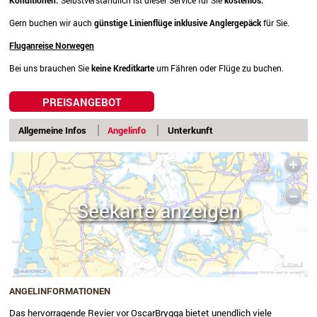
Konditionen.
Selbstverständlich ist dieser Service für Sie
kostenlos.
Gern buchen wir auch
günstige Linienflüge
inklusive Anglergepäck
für Sie.
Fluganreise Norwegen
Bei uns brauchen Sie
keine Kreditkarte
um Fähren oder Flüge zu buchen.
PREISANGEBOT
Allgemeine Infos
Angelinfo
Unterkunft
Seekarte anzeigen
ANGELINFORMATIONEN
Das hervorragende Revier vor OscarBrygga bietet unendlich viele