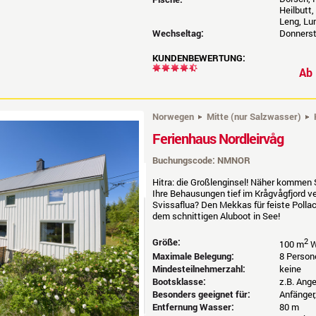
Heilbutt,
Leng, Lu
Wechseltag:
Donnerst
KUNDENBEWERTUNG:
A
Norwegen
Mitte (nur Salzwasser)
Ferienhaus Nordleirvåg
Buchungscode: NMNOR
Hitra: die Großlenginsel! Näher kommen S
Ihre Behausungen tief im Krågvågfjord v
Svissaflua? Den Mekkas für feiste Pollac
dem schnittigen Aluboot in See!
Größe:
2
100 m
W
Maximale Belegung:
8 Person
Mindesteilnehmerzahl:
keine
Bootsklasse:
z.B. Ang
Besonders geeignet für:
Anfänger
Entfernung Wasser:
80 m