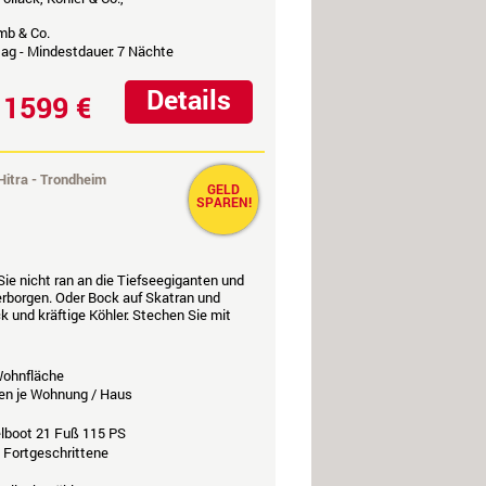
mb & Co.
ag - Mindestdauer: 7 Nächte
Details
1599 €
b
Hitra - Trondheim
GELD
SPAREN!
ie nicht ran an die Tiefseegiganten und
erborgen. Oder Bock auf Skatran und
k und kräftige Köhler. Stechen Sie mit
ohnfläche
en je Wohnung / Haus
elboot 21 Fuß 115 PS
, Fortgeschrittene