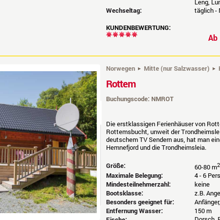
Leng, Lu
Wechseltag:
täglich -
KUNDENBEWERTUNG:
A
Norwegen
Mitte (nur Salzwasser)
Rottem
Buchungscode: NMROT
Die erstklassigen Ferienhäuser von Rott
Rottemsbucht, unweit der Trondheimsl
deutschem TV Sendern aus, hat man eine
Hemnefjord und die Trondheimsleia.
Größe:
2
60-80 m
Maximale Belegung:
4 - 6 Pe
Mindesteilnehmerzahl:
keine
Bootsklasse:
z.B. Ang
Besonders geeignet für:
Anfänger
Entfernung Wasser:
150 m
Dorsch, P
Fische: