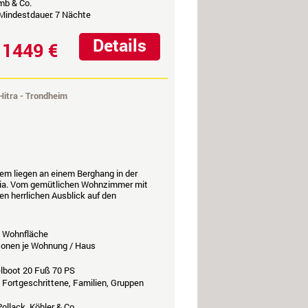
mb & Co.
 Mindestdauer: 7 Nächte
Details
1449 €
b
Hitra - Trondheim
em liegen an einem Berghang in der
eia. Vom gemütlichen Wohnzimmer mit
n herrlichen Ausblick auf den
Wohnfläche
rsonen je Wohnung / Haus
elboot 20 Fuß 70 PS
, Fortgeschrittene, Familien, Gruppen
ollack, Köhler & Co.,