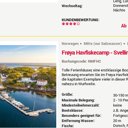
Leng, Lu
Donnerst
Wechseltag:
Nächte
KUNDENBEWERTUNG:
A
Norwegen
Mitte (nur Salzwasser)
Frøya Havfiskecamp - Svelli
Buchungscode: NMFHC
Tolle Ferienhäuser, eine erstklassige Bo
Betreuung erwarten Sie im Frøya Havfisk
die kapitalen Exemplare vieler in dies
nahezu in Wurfweite.
Größe:
30-150 
Maximale Belegung:
2 - 10 P
Mindesteilnehmerzahl:
keine
Bootsklasse:
z.B. Ang
Besonders geeignet für:
Fortgesc
Entfernung Wasser:
20 m
Dorsch, P
Fische: