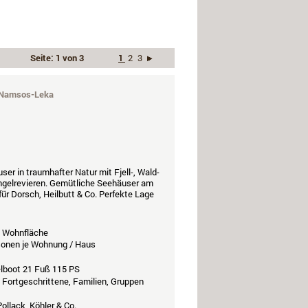
Seite: 1 von 3
1
2
3
›
Namsos-Leka
er in traumhafter Natur mit Fjell-, Wald-
Angelrevieren. Gemütliche Seehäuser am
ür Dorsch, Heilbutt & Co. Perfekte Lage
Wohnfläche
rsonen je Wohnung / Haus
elboot 21 Fuß 115 PS
, Fortgeschrittene, Familien, Gruppen
ollack, Köhler & Co.,