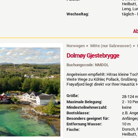
Heilbutt,
Leng, Lu
Wechseltag:
täglich -
A
Norwegen
Mitte (nur Salzwasser)
Dolmøy Gjestebrygge
Buchungscode: NMDOL
Angelreisen empfiehlt: Hitras kleine Toc
Weite Wege zu Köhler, Pollack, Großleng 
Frøyafjord liegt direkt vor Ihrer Haustür. 
Größe:
28-124 
Maximale Belegung:
2 - 10 P
Mindesteilnehmerzahl:
keine
Bootsklasse:
z.B. Ang
Besonders geeignet für:
Anfänger
Entfernung Wasser:
10 m
Dorsch, P
Fische:
Heilbutt,