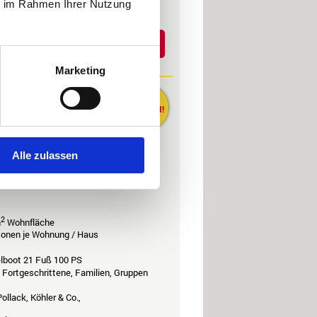
ie im Rahmen Ihrer Nutzung
- Mindestdauer: 7 Nächte
Details
3949 €
b
Marketing
Hitra - Trondheim
GELD
SPAREN!
Alle zulassen
lick auf den Aursund. Mit 3-5
zu acht Personen. Die bestens
 Handumdrehen in die fischreichen
2
m
Wohnfläche
rsonen je Wohnung / Haus
elboot 21 Fuß 100 PS
, Fortgeschrittene, Familien, Gruppen
ollack, Köhler & Co.,