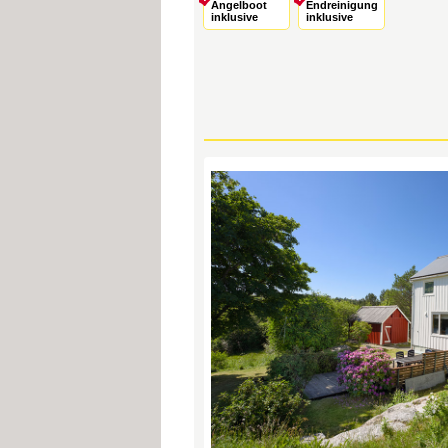
Angelboot
Endreinigung
inklusive
inklusive