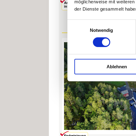
möglicherweise mit weiteren
Angelboot
Endreinigung
inklusive
inklusive
der Dienste gesammelt habe
Einwilligungsauswahl
Notwendig
Ablehnen
Endreinigung