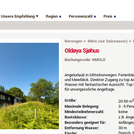
Unsere Empfehlung
Region
Personenzahl
Preis
Norwegen
Mitte (nur Salzwasser)
Oldøya Sjøhus
Buchungscode: NMOLD
Angelurlaub in Mittelnorwegen: Ferienhäus
und Meerblick. Direkter Zugang zu top 
Wasser mit fantastischer Aussicht. Top f
für unvergessliche Angeltage.
Größe:
2
20-50 m
Maximale Belegung:
3 - 5 Pe
Mindesteilnehmerzahl:
keine
Bootsklasse:
z.B. Ang
Besonders geeignet für:
Anfänger
Entfernung Wasser:
30 m
Dorsch, P
Fische: