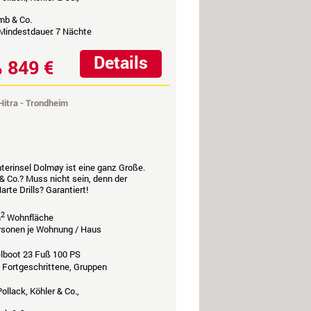
mb & Co.
 Mindestdauer: 7 Nächte
Details
849 €
b
Hitra - Trondheim
hterinsel Dolmøy ist eine ganz Große.
& Co.? Muss nicht sein, denn der
Harte Drills? Garantiert!
2
m
Wohnfläche
ersonen je Wohnung / Haus
elboot 23 Fuß 100 PS
, Fortgeschrittene, Gruppen
ollack, Köhler & Co.,