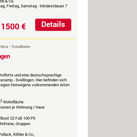
mb & Co.
ag, Freitag, Samstag - Mindestdauer: 7
Details
1500 €
b
Hitra - Trondheim
ngen
otsflotte und eine deutschsprachige
ecamp - Svellingen. Hier befinden sich
er Region Norwegens vorkommenden Arten
2
m
Wohnfläche
ersonen je Wohnung / Haus
elboot 22 Fuß 100 PS
hrittene, Gruppen
ollack, Köhler & Co.,