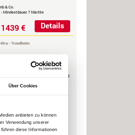
mb & Co.
- Mindestdauer: 7 Nächte
Details
1439 €
b
Hitra - Trondheim
t Sie, das ruck, zuck vom perfekten
eicht ist! Eine geniale Artenvielfalt und
he stellen Ihr Gerät auf die Probe.
Über Cookies
ohnfläche
en je Wohnung / Haus
elboot 19 Fuß 60 PS
, Fortgeschrittene, Familien, Gruppen
 Medien anbieten zu können
hrer Verwendung unserer
ollack, Köhler & Co.,
 führen diese Informationen
mb & Co.