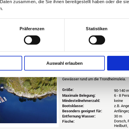
 Daten zusammen, die Sie ihnen bereitgestellt haben oder die s
Wechseltag:
Freitag 
n.
KUNDENBEWERTUNG:
A
Präferenzen
Statistiken
Norwegen
Mitte (nur Salzwasser)
Ferienhäuser Hammarvik
Buchungscode: NMHAM
Auswahl erlauben
Tolle, teils brandneue Ferienhäuser mit B
Schlafzimmern bieten Sie Platz für bis 
ausgestatteten Aluboote bringen Sie im
Gewässer rund um die Trondheimsleia.
Größe:
90-140 
Maximale Belegung:
6 - 8 Pe
Mindesteilnehmerzahl:
keine
Bootsklasse:
z.B. Ang
Besonders geeignet für:
Anfänger
Entfernung Wasser:
30 m
Dorsch, P
Fische:
Heilbutt,