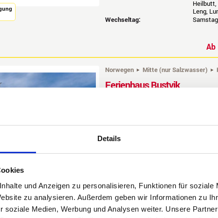
Heilbutt,
igung
Leng, Lu
Wechseltag:
Samstag 
A
Norwegen
Mitte (nur Salzwasser)
Ferienhaus Bustvik
Buchungscode: NMBUS
Ein kaum befischtes Angelrevier erwarte
Ferienhaus aus mit den zwei Alubooten err
überdurchschnittlich viele und große Fisc
Details
Größe:
2
140 m
W
Maximale Belegung:
8 Person
Mindesteilnehmerzahl:
keine
Cookies
Bootsklasse:
z.B. Ang
Besonders geeignet für:
Anfänger
nhalte und Anzeigen zu personalisieren, Funktionen für soziale
Entfernung Wasser:
5 m
Website zu analysieren. Außerdem geben wir Informationen zu I
Dorsch, P
Fische:
r soziale Medien, Werbung und Analysen weiter. Unsere Partner
Heilbutt,
Leng, Lu