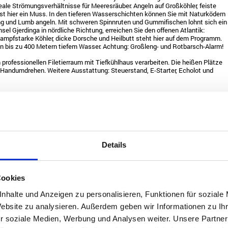
eale Strömungsverhältnisse für Meeresräuber. Angeln auf Großköhler, feiste
ist hier ein Muss. In den tieferen Wasserschichten können Sie mit Naturködern
eng und Lumb angeln. Mit schweren Spinnruten und Gummifischen lohnt sich ein
nsel Gjerdinga in nördliche Richtung, erreichen Sie den offenen Atlantik:
kampfstarke Köhler, dicke Dorsche und Heilbutt steht hier auf dem Programm.
n bis zu 400 Metern tiefem Wasser. Achtung: Großleng- und Rotbarsch-Alarm!
professionellen Filetierraum mit Tiefkühlhaus verarbeiten. Die heißen Plätze
 Handumdrehen. Weitere Ausstattung: Steuerstand, E-Starter, Echolot und
25
t E-Starter, Echolot & GPS/Kartenplotter NS
€ 599,00 je Woche,
Details
exklusive Treibstoff
t E-Starter, Echolot & GPS/Kartenplotter HS
€ 679,00 je Woche,
exklusive Treibstoff
Cookies
-Starter, Steuerstand, Echolot &
€ 699,00 je Woche,
exklusive Treibstoff
nhalte und Anzeigen zu personalisieren, Funktionen für soziale
Website zu analysieren. Außerdem geben wir Informationen zu I
-Starter, Steuerstand, Echolot &
€ 799,00 je Woche,
exklusive Treibstoff
r soziale Medien, Werbung und Analysen weiter. Unsere Partner