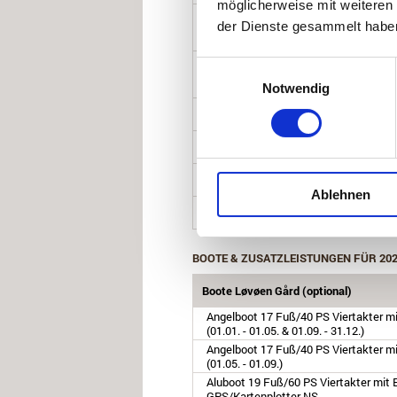
möglicherweise mit weiteren
Aluboot 19 Fuß/70-80 PS Viertakter mi
der Dienste gesammelt habe
GPS/Kartenplotter NS
(01.01. - 01.05. & 01.09. - 31.12.2024)
Aluboot 19 Fuß/70-80 PS Viertakter mi
Einwilligungsauswahl
GPS/Kartenplotter HS
Notwendig
(01.05. - 01.09.2024)
Angelboot "Øjen" 20 Fuß/60 PS Viert
(01.01. - 01.05. & 01.09. - 31.12.2024)
Angelboot "Øjen" 20 Fuß/60 PS Viert
(01.05. - 01.09.2024)
Angelboot "Øjen" 20 Fuß/70 PS Viert
(01.01. - 01.05. & 01.09. - 31.12.2024)
Ablehnen
Angelboot "Øjen" 20 Fuß/70 PS Viert
(01.05. - 01.09.2024)
BOOTE & ZUSATZLEISTUNGEN FÜR 20
Boote Løvøen Gård (optional)
Angelboot 17 Fuß/40 PS Viertakter mi
(01.01. - 01.05. & 01.09. - 31.12.)
Angelboot 17 Fuß/40 PS Viertakter mi
(01.05. - 01.09.)
Aluboot 19 Fuß/60 PS Viertakter mit E
GPS/Kartenplotter NS