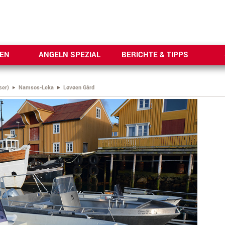
SEN
ANGELN SPEZIAL
BERICHTE & TIPPS
ser)
Namsos-Leka
Løvøen Gård