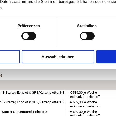
 Daten zusammen, die Sie ihnen bereitgestellt haben oder die s
t E-Starter, Steuerstand, Echolot &
€ 729,00 je Woche,
n.
exklusive Treibstoff
t E-Starter, Steuerstand, Echolot &
€ 839,00 je Woche,
exklusive Treibstoff
Präferenzen
Statistiken
akter mit Echolot & GPS/Kartenplotter NS
€ 699,00 je Woche,
exklusive Treibstoff
akter mit Echolot & GPS/Kartenplotter HS
€ 799,00 je Woche,
exklusive Treibstoff
akter mit Echolot & GPS/Kartenplotter NS
€ 729,00 je Woche,
exklusive Treibstoff
Auswahl erlauben
akter mit Echolot & GPS/Kartenplotter HS
€ 839,00 je Woche,
exklusive Treibstoff
26
t E-Starter, Echolot & GPS/Kartenplotter NS
€ 589,00 je Woche,
exklusive Treibstoff
t E-Starter, Echolot & GPS/Kartenplotter HS
€ 669,00 je Woche,
exklusive Treibstoff
-Starter, Steuerstand, Echolot &
€ 689,00 je Woche,
exklusive Treibstoff