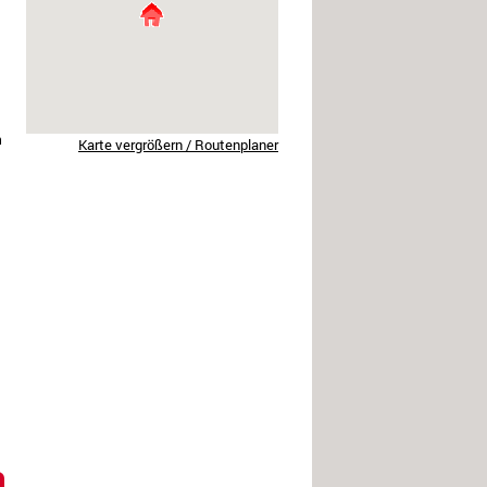
h
Karte vergrößern / Routenplaner