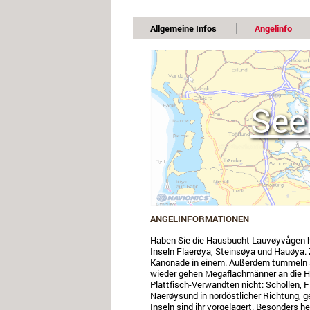
Allgemeine Infos
Angelinfo
See
ANGELINFORMATIONEN
Haben Sie die Hausbucht Lauvøyvågen hi
Inseln Flaerøya, Steinsøya und Hauøya. 
Kanonade in einem. Außerdem tummeln si
wieder gehen Megaflachmänner an die Ha
Plattfisch-Verwandten nicht: Schollen, F
Naerøysund in nordöstlicher Richtung, ge
Inseln sind ihr vorgelagert. Besonders h