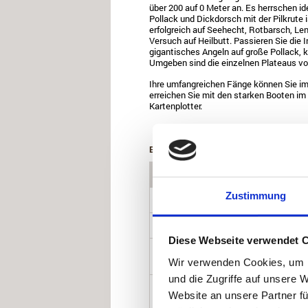
über 200 auf 0 Meter an. Es herrschen id
Pollack und Dickdorsch mit der Pilkrute 
erfolgreich auf Seehecht, Rotbarsch, L
Versuch auf Heilbutt. Passieren Sie die I
gigantisches Angeln auf große Pollack, 
Umgeben sind die einzelnen Plateaus vo
Ihre umfangreichen Fänge können Sie im 
erreichen Sie mit den starken Booten im
Kartenplotter.
BOOTE & ZUSATZLEISTUNGEN FÜR 20
Boote Løvøen Gård (optional)
Angelboot 17 Fuß/40 PS Viertakter mi
Zustimmung
(01.01. - 01.05. & 01.09. - 31.12.2024)
Angelboot 17 Fuß/40 PS Viertakter mi
(01.05. - 01.09.2024)
Diese Webseite verwendet 
Aluboot 19 Fuß/60 PS Viertakter mit E
GPS/Kartenplotter NS
Wir verwenden Cookies, um I
(01.01. - 01.05. & 01.09. - 31.12.2024)
und die Zugriffe auf unsere 
Aluboot 19 Fuß/60 PS Viertakter mit E
GPS/Kartenplotter HS
Website an unsere Partner fü
(01.05. - 01.09.2024)