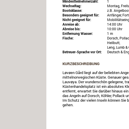
Mindestteilnehmerzahl:
1
Wechseltag:
Montag, Freit
Bootsklasse:
z.B. Angelboo
Besonders geeignet für:
Anfänger, Fort
Nicht geeignet für:
Mobilitätsein
Anreise ab:
14:00 Uhr
Abreise bis:
10:00 Uhr
Entfernung Wasser:
1 m
Fische:
Dorsch, Pollac
Heilbutt,
Leng, Lumb & 
Betreuer-Sprache vor Ort:
Deutsch & Eng
KURZBESCHREIBUNG
Løvøen Gård liegt auf der beliebten Ange
mittelnorwegischen Küste. Genauer gesa
Lauvøya. Der wunderschön gelegene, tra
Küstenhandelsplatz ist ein absolutes Kl
entfernt, erwartet Sie darüber hinaus ei
das Angeln auf Dorsch, Köhler, Pollack un
Im Schutz der vielen Inseln können Sie b
gehen.