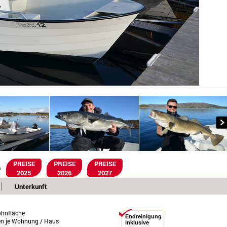
PREISE
PREISE
PREISE
G
2025
2026
2027
Unterkunft
hnfläche
Endreinigung
en je Wohnung / Haus
inklusive