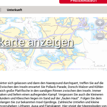
PREISANGEBOT
Unterkunft
karte anzeigen
nter sich gelassen und dann den Naerøysund durchquert, treffen Sie auf die
Zwischen den Inseln erwartet Sie Pollack-Parade, Dorsch-Walzer und Köhler-
ch große Plattfische in den sandigen Rinnen zwischen den Inseln. Immer
ken und liefern einen aufregenden Kampf. Vergessen Sie auch die kleineren
lundern und Klieschen liegen im Sand auf der „faulen Haut“. Folgen Sie dem
langen Sie zur bekannten Insel Gjerdinga. Zahlreiche Untiefen und kleine
ervorzuheben: Litltaren, Ausa und Flatskjæret. Hier steigt der Meeresboden von