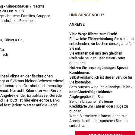
ag - Mindestdauer: 7 Nächte
t 20 Fuß 70 PS
UND SONST NOCH?
geschrittene, Familien, Gruppen
geschränkte Personen
ANREISE
Viele Wege führen zum Fisch!
Für welche
Fährverbindung
Sie sich auc
k, Köhler & Co.,
entscheiden, wir buchen diese gerne für
Sie mit.
Co.
Sie erhalten bei uns den
gleichen
lisch
Preis
wie bei den Reedereien - oder
günstiger.
Nutzen Sie unsere
günstigen Spezial-
Konditionen.
linsel Vikna an der fischreichen
Selbstverständlich ist dieser Service für
gt auf Viknas kleiner Schwesterinsel
Sie
kostenlos.
ditionsreiche Gutshof und ehemalige
Gern buchen wir auch
günstige Linien-
einod. Nur acht Kilometer von Rørvik
oder Charterflüge
inklusive
n Angelrevier der Extraklasse. Gerade
Anglergepäck
für Sie.
d Heilbutt ist hier eine echte Bank.
Bei uns brauchen Sie
keine
ei fast jedem Wetter auf die Jagd
Kreditkarte
um Fähren oder Flüge zu
buchen.
Wenn Sie weitere Informationen zur
Anreise benötigen, sprechen Sie uns
einfach an.