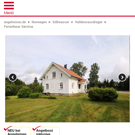
Menü
angelreisen.de
Norwegen
Süßwasser
Haldenvassdraget
Ferienhaus Sørstua
Previous
Next
NEU bei
Angelboot
Angelreisen
inklusive