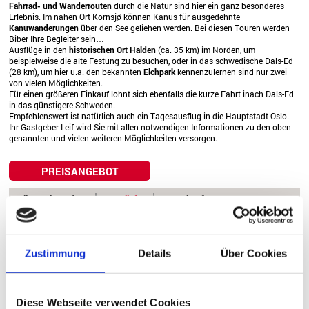
Fahrrad- und Wanderrouten
durch die Natur sind hier ein ganz besonderes
Erlebnis. Im nahen Ort Kornsjø können Kanus für ausgedehnte
Kanuwanderungen
über den See geliehen werden. Bei diesen Touren werden
Biber Ihre Begleiter sein…
Ausflüge in den
historischen Ort Halden
(ca. 35 km) im Norden, um
beispielweise die alte Festung zu besuchen, oder in das schwedische Dals-Ed
(28 km), um hier u.a. den bekannten
Elchpark
kennenzulernen sind nur zwei
von vielen Möglichkeiten.
Für einen größeren Einkauf lohnt sich ebenfalls die kurze Fahrt inach Dals-Ed
in das günstigere Schweden.
Empfehlenswert ist natürlich auch ein Tagesausflug in die Hauptstadt Oslo.
Ihr Gastgeber Leif wird Sie mit allen notwendigen Informationen zu den oben
genannten und vielen weiteren Möglichkeiten versorgen.
PREISANGEBOT
Allgemeine Infos
Angelinfo
Unterkunft
Zustimmung
Details
Über Cookies
Seekarte anzeigen
Diese Webseite verwendet Cookies