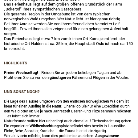
Das Ferienhaus liegt auf dem großen, offenen Grundstück der Farm
„Bokerød“ Ihres sympathischen Gastgebers.
Die gesamte Region in der Umgebung ist von dem typischen
norwegischen Wald umgeben. Wer Natur liebt ist hier genau richtig.
Bei Ihrer Anreise werden Sie von Ihrem freundlichen Vermieter Leif
begrüßt. Er wird Ihnen alles zeigen und für einen gelungenen Aufenthalt
sorgen.
Das Ferienhaus liegt etwa 7 km vom kleinen Ort Kornsjø entfernt, der
historische Ort Halden ist ca. 35 km, die Hauptstadt Oslo ist nach ca. 150
km erreicht.
HIGHLIGHTS
Freier Wechseltag!
- Reisen Sie an jedem beliebigen Tag an und ab.
Profitieren Sie so von den
günstigeren Fähren
und
Flügen
in der Woche.
UND SONST NOCH?
Die Lage des Hauses umgeben von den endlosen norwegischen Wäldern ist
ideal für einen
Ausflug in die Natur.
Einerlei ob Sie nur eine Expedition durch
den Wald oder ob Sie je nach Jahreszeit Beeren- und Pilze sammeln möchten
– es lohnt sich immer!
Naturfreunde sollten hier unbedingt auch einmal auf Tierbeobachtung gehen.
Ein exponierter
Wildbeobachtungsplatz
befindet sich bereits in Hausnähe.
Elche, Rehe, Seeadler, Kraniche… die Fauna hier ist einzigartig.
Wer aktiv sein möchte, kann dies problemlos ausleben.
Ausgewiesene