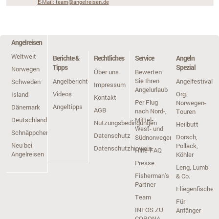
E-Mail: team@angelreisen.de
Angelreisen
Weltweit
Berichte &
Rechtliches
Service
Angeln
Tipps
Spezial
Norwegen
Über uns
Bewerten
Sie Ihren
Angelberichte
Angelfestivals
Schweden
Impressum
Angelurlaub
Videos
Org.
Island
Kontakt
Per Flug
Norwegen-
Angeltipps
Dänemark
AGB
nach Nord-,
Touren
Deutschland
Mittel-,
Nutzungsbedingungen
Heilbutt
West- und
Schnäppchen
Datenschutz
Dorsch,
Südnorwegen
Neu bei
Pollack,
Datenschutzhinweis
Hilfe-FAQ
Angelreisen
Köhler
Presse
Leng, Lumb
Fisherman's
& Co.
Partner
Fliegenfischen
Team
Für
INFOS ZU
Anfänger
CORONA