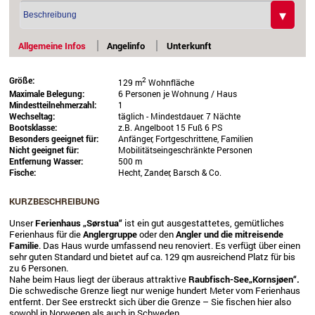
Allgemeine Infos
Angelinfo
Unterkunft
Größe:
2
129 m
Wohnfläche
Maximale Belegung:
6 Personen je Wohnung / Haus
Mindestteilnehmerzahl:
1
Wechseltag:
täglich - Mindestdauer: 7 Nächte
Bootsklasse:
z.B. Angelboot 15 Fuß 6 PS
Besonders geeignet für:
Anfänger, Fortgeschrittene, Familien
Nicht geeignet für:
Mobilitätseingeschränkte Personen
Entfernung Wasser:
500 m
Fische:
Hecht, Zander, Barsch & Co.
KURZBESCHREIBUNG
Unser
Ferienhaus „Sørstua“
ist ein gut ausgestattetes, gemütliches
Ferienhaus für die
Anglergruppe
oder den
Angler und die mitreisende
Familie
. Das Haus wurde umfassend neu renoviert. Es verfügt über einen
sehr guten Standard und bietet auf ca. 129 qm ausreichend Platz für bis
zu 6 Personen.
Nahe beim Haus liegt der überaus attraktive
Raubfisch-See„Kornsjøen“.
Die schwedische Grenze liegt nur wenige hundert Meter vom Ferienhaus
entfernt. Der See erstreckt sich über die Grenze – Sie fischen hier also
sowohl in Norwegen als auch in Schweden.