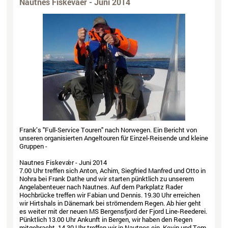
Nautnes Fiskevaer - Juni 2014
Frank’s "Full-Service Touren" nach Norwegen. Ein Bericht von
unseren organisierten Angeltouren für Einzel-Reisende und kleine
Gruppen -
Nautnes Fiskevǽr - Juni 2014
7.00 Uhr treffen sich Anton, Achim, Siegfried Manfred und Otto in
Nohra bei Frank Dathe und wir starten pünktlich zu unserem
Angelabenteuer nach Nautnes. Auf dem Parkplatz Rader
Hochbrücke treffen wir Fabian und Dennis. 19.30 Uhr erreichen
wir Hirtshals in Dänemark bei strömendem Regen. Ab hier geht
es weiter mit der neuen MS Bergensfjord der Fjord Line-Reederei.
Pünktlich 13.00 Uhr Ankunft in Bergen, wir haben den Regen
mitgebracht, 14.30 Uhr treffen wir in Nautnes ein, Kevin und Tom