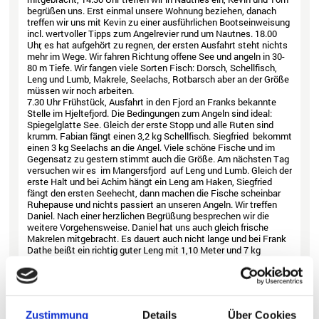
begrüßen uns. Erst einmal unsere Wohnung beziehen, danach
treffen wir uns mit Kevin zu einer ausführlichen Bootseinweisung
incl. wertvoller Tipps zum Angelrevier rund um Nautnes. 18.00
Uhr, es hat aufgehört zu regnen, der ersten Ausfahrt steht nichts
mehr im Wege. Wir fahren Richtung offene See und angeln in 30-
80 m Tiefe. Wir fangen viele Sorten Fisch: Dorsch, Schellfisch,
Leng und Lumb, Makrele, Seelachs, Rotbarsch aber an der Größe
müssen wir noch arbeiten.
7.30 Uhr Frühstück, Ausfahrt in den Fjord an Franks bekannte
Stelle im Hjeltefjord. Die Bedingungen zum Angeln sind ideal:
Spiegelglatte See. Gleich der erste Stopp und alle Ruten sind
krumm. Fabian fängt einen 3,2 kg Schellfisch. Siegfried bekommt
einen 3 kg Seelachs an die Angel. Viele schöne Fische und im
Gegensatz zu gestern stimmt auch die Größe. Am nächsten Tag
versuchen wir es im Mangersfjord auf Leng und Lumb. Gleich der
erste Halt und bei Achim hängt ein Leng am Haken, Siegfried
fängt den ersten Seehecht, dann machen die Fische scheinbar
Ruhepause und nichts passiert an unseren Angeln. Wir treffen
Daniel. Nach einer herzlichen Begrüßung besprechen wir die
weitere Vorgehensweise. Daniel hat uns auch gleich frische
Makrelen mitgebracht. Es dauert auch nicht lange und bei Frank
Dathe beißt ein richtig guter Leng mit 1,10 Meter und 7 kg
Gewicht. Otto bekommt noch einen Lumb an den Haken, Manfred
den ersten Rotbarsch und drei stattliche Seelachse. Am
nächsten Tag soll es auf Pollack in Richtung Fedje gehen
Super Wetter, der Fahrt zu unserer Pollackstelle steht nichts im
Weg. Nach 45 min erreichen wir die Plateaus vor der Insel Fedje,
Zustimmung
Details
Über Cookies
nach ein paar Würfen kommt der erste Pollack ins Boot. Dann