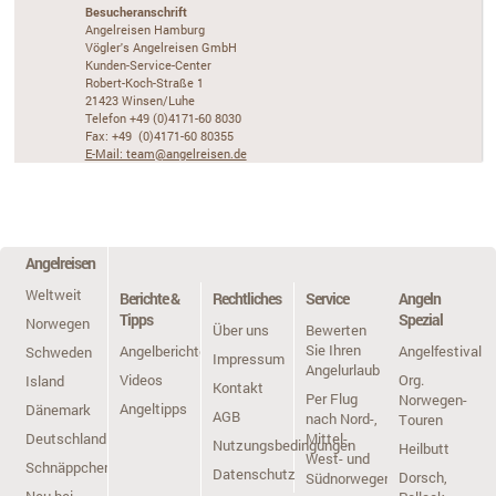
Besucheranschrift
Angelreisen Hamburg
Vögler's Angelreisen GmbH
Kunden-Service-Center
Robert-Koch-Straße 1
21423 Winsen/Luhe
Telefon +49 (0)4171-60 8030
Fax: +49 (0)4171-60 80355
E-Mail: team@angelreisen.de
Angelreisen
Weltweit
Berichte &
Rechtliches
Service
Angeln
Tipps
Spezial
Norwegen
Über uns
Bewerten
Sie Ihren
Angelberichte
Angelfestivals
Schweden
Impressum
Angelurlaub
Videos
Org.
Island
Kontakt
Per Flug
Norwegen-
Angeltipps
Dänemark
AGB
nach Nord-,
Touren
Deutschland
Mittel-,
Nutzungsbedingungen
Heilbutt
West- und
Schnäppchen
Datenschutz
Dorsch,
Südnorwegen
Neu bei