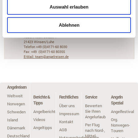
Kontakt
Auswahl erlauben
Besucheranschrift
Angelreisen Hamburg
Ablehnen
Vögler's Angelreisen GmbH
Kunden-Service-Center
Robert-Koch-Straße 1
21423 Winsen/Luhe
Telefon +49 (0)4171-60 8030
Fax: +49 (0)4171-60 80355
E-Mail: team@angelreisen.de
Angelreisen
Weltweit
Berichte &
Rechtliches
Service
Angeln
Tipps
Spezial
Norwegen
Über uns
Bewerten
Sie Ihren
Angelberichte
Angelfestivals
Schweden
Impressum
Angelurlaub
Videos
Org.
Island
Kontakt
Per Flug
Norwegen-
Angeltipps
Dänemark
AGB
nach Nord-,
Touren
Deutschland
Mittel-,
Nutzungsbedingungen