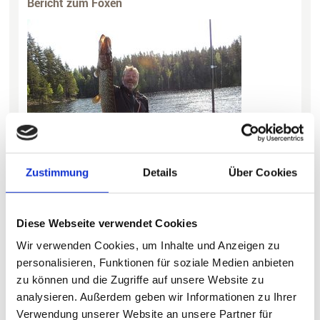
Bericht zum Foxen
Zustimmung
Details
Über Cookies
Die Reisegruppe Graff freut sich über eine gelungene Woche
Angelrurlaub in Schweden: Hallo Angelreisen,
möchte Ihnen ein Bild von unserem Angelurlaub Foxen
Diese Webseite verwendet Cookies
Schweden,
Ferienhaus Gädda
senden. Der Urlaub war für uns 6
Mann einfach ein Traum!
Wir verwenden Cookies, um Inhalte und Anzeigen zu
Wir waren vom 17. Mai an eine Woche bei traumhaftem Wetter,
toller Unterkunft und riesigen Hechten dort im Urlaub.
personalisieren, Funktionen für soziale Medien anbieten
Ich hatte im Eifer des Drills ganz vergessen den Hecht zu
zu können und die Zugriffe auf unsere Website zu
messen. Natürlich haben wir ihn wieder in die Freiheit entlassen...
Viele Grüße und Petri heil Graff A.
analysieren. Außerdem geben wir Informationen zu Ihrer
< Zurück
Verwendung unserer Website an unsere Partner für