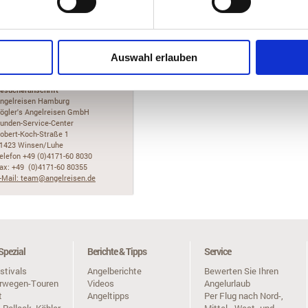
iele Grüße, Familie Anton und Martina Hagl
 Zurück
Auswahl erlauben
ntakt
esucheranschrift
ngelreisen Hamburg
ögler's Angelreisen GmbH
unden-Service-Center
obert-Koch-Straße 1
1423 Winsen/Luhe
elefon +49 (0)4171-60 8030
ax: +49 (0)4171-60 80355
-Mail: team@angelreisen.de
Spezial
Berichte & Tipps
Service
stivals
Angelberichte
Bewerten Sie Ihren
orwegen-Touren
Videos
Angelurlaub
t
Angeltipps
Per Flug nach Nord-,