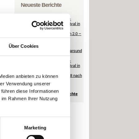
Neueste Berichte
17. Südnorwegen-
Herbst-Angelfestival in
Tregde –...
Der See Storsjøen 2.0 –
Mai 2019
20. Südnorwegen
Über Cookies
Pokalangeln im Farsund
Resort...
16. Südnorwegen-
Herbst-Angelfestival in
Tregde –...
Heilbutt Tour 2018 nach
 Medien anbieten zu können
Oscar Brygga
hrer Verwendung unserer
 führen diese Informationen
Alle Berichte
ie im Rahmen Ihrer Nutzung
Marketing