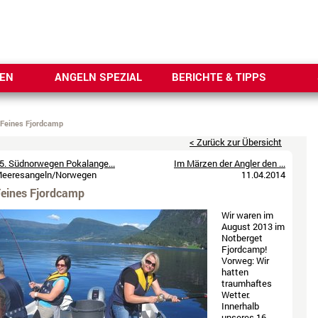
SEN
ANGELN SPEZIAL
BERICHTE & TIPPS
Feines Fjordcamp
< Zurück zur Übersicht
5. Südnorwegen Pokalange...
Im Märzen der Angler den ...
eeresangeln
/
Norwegen
11.04.2014
eines Fjordcamp
Wir waren im
August 2013 im
Notberget
Fjordcamp!
Vorweg: Wir
hatten
traumhaftes
Wetter.
Innerhalb
unseres 16-