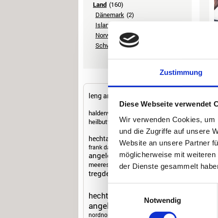
Land
(160)
Dänemark
(2)
Island
(8)
Norwegen
(141)
Schweden
(8)
S
e
u
Zustimmung
E
A
P
leng angeln
farsund
Z
dorsch angeln
Diese Webseite verwendet 
V
haldenvassdraget
nautnes
s
Wir verwenden Cookies, um I
heilbutt angeln
salz
island
e
glomma
und die Zugriffe auf unsere 
w
hechtangeln norwegen
w
Website an unsere Partner fü
frank dathe
u
möglicherweise mit weiteren
angelexperten unterwegs
a
e
meeresangeln norwegen
der Dienste gesammelt habe
v
tregde
süß
westfjorde
o
angelfestival
D
Einwilligungsauswahl
L
hecht angeln
Notwendig
w
angeln norwegen
f
nordnorwegen
E