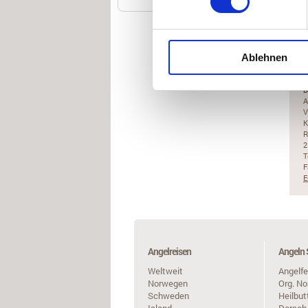
V
<
Ablehnen
Ko
B
A
V
K
R
2
T
F
E
Angelreisen
Angeln 
Weltweit
Angelfe
Norwegen
Org. N
Schweden
Heilbut