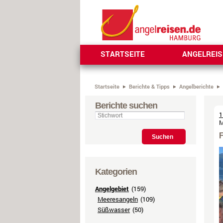
STARTSEITE
ANGELREI
Startseite
Berichte & Tipps
Angelberichte
Berichte suchen
1
M
F
Suchen
Kategorien
Angelgebiet
(159)
Meeresangeln
(109)
Süßwasser
(50)