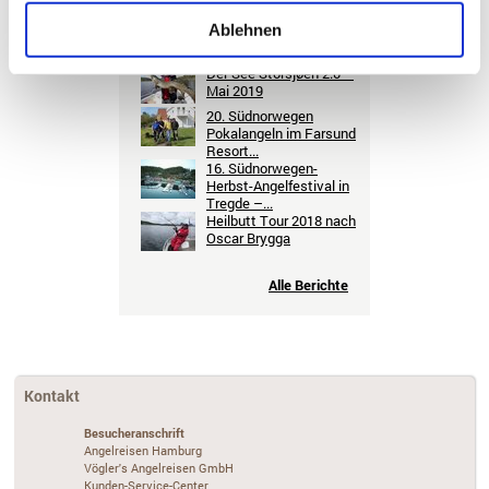
17. Südnorwegen-
Ablehnen
Herbst-Angelfestival in
Tregde –...
Der See Storsjøen 2.0 –
Mai 2019
20. Südnorwegen
Pokalangeln im Farsund
Resort...
16. Südnorwegen-
Herbst-Angelfestival in
Tregde –...
Heilbutt Tour 2018 nach
Oscar Brygga
Alle Berichte
Kontakt
Besucheranschrift
Angelreisen Hamburg
Vögler's Angelreisen GmbH
Kunden-Service-Center