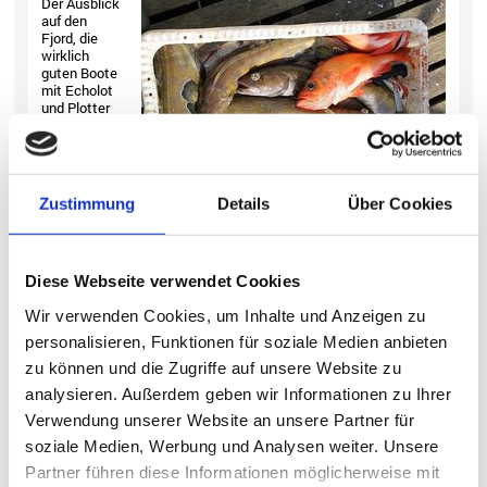
Der Ausblick
auf den
Fjord, die
wirklich
guten Boote
mit Echolot
und Plotter
als auch das
sehr
geräumige
Schlacht-
und
Zustimmung
Details
Über Cookies
Gefrierhaus
haben uns dann doch sehr zuversichtlich gestimmt. Die
Übergabe des Bootes erfolgte kurz nach unserer Ankunft und war
ok. Bereits um 19.00 Uhr hatten wir die erste Fischmahlzeit
Diese Webseite verwendet Cookies
(Schellfisch, Lumb und Leng) auf dem Teller. Nach einer längeren
Nachtruhe war dann für den 24.7. der erste richtige Angeltag
Wir verwenden Cookies, um Inhalte und Anzeigen zu
geplant. Eine Kiste voll guter Dorsche zwischen 3 und 5 Kilo
sowie Schellfische von 2 bis 3 kg waren unsere Ausbeute. Dazu
personalisieren, Funktionen für soziale Medien anbieten
einige Lumb. Die Fangstellen liegen, wie auf den Seekarten
zu können und die Zugriffe auf unsere Website zu
verzeichnet, in der Nähe der Anlage und sind in etwa 20 bis 30
Minuten zu erreichen. Wir haben aber auch gute Erfahrungen im
analysieren. Außerdem geben wir Informationen zu Ihrer
linken Nachbarfjord gemacht. Überall waren bis auf wenige
Verwendung unserer Website an unsere Partner für
Ausnahmen kaum Steine oder stark felsiger Untergrund zu
verzeichnen. Dadurch hatten wir wenig Materialverluste zu
soziale Medien, Werbung und Analysen weiter. Unsere
beklagen.
Partner führen diese Informationen möglicherweise mit