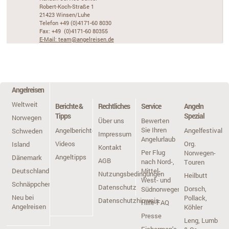
Robert-Koch-Straße 1
21423 Winsen/Luhe
Telefon +49 (0)4171-60 8030
Fax: +49 (0)4171-60 80355
E-Mail: team@angelreisen.de
Angelreisen
Weltweit
Berichte &
Rechtliches
Service
Angeln
Tipps
Spezial
Norwegen
Über uns
Bewerten
Sie Ihren
Angelberichte
Angelfestivals
Schweden
Impressum
Angelurlaub
Videos
Org.
Island
Kontakt
Per Flug
Norwegen-
Angeltipps
Dänemark
AGB
nach Nord-,
Touren
Deutschland
Mittel-,
Nutzungsbedingungen
Heilbutt
West- und
Schnäppchen
Datenschutz
Dorsch,
Südnorwegen
Neu bei
Pollack,
Datenschutzhinweis
Hilfe-FAQ
Angelreisen
Köhler
Presse
Leng, Lumb
Fisherman's