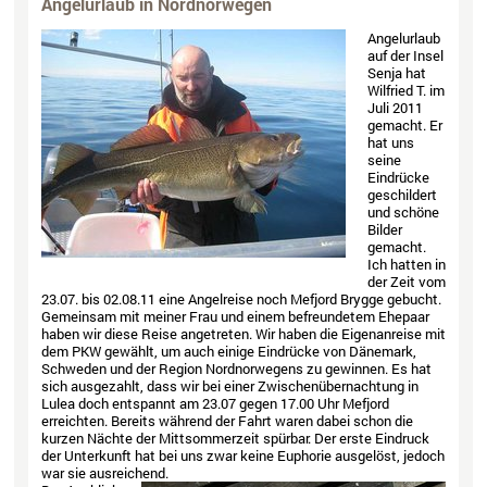
Angelurlaub in Nordnorwegen
Angelurlaub
auf der Insel
Senja hat
Wilfried T. im
Juli 2011
gemacht. Er
hat uns
seine
Eindrücke
geschildert
und schöne
Bilder
gemacht.
Ich hatten in
der Zeit vom
23.07. bis 02.08.11 eine Angelreise noch Mefjord Brygge gebucht.
Gemeinsam mit meiner Frau und einem befreundetem Ehepaar
haben wir diese Reise angetreten. Wir haben die Eigenanreise mit
dem PKW gewählt, um auch einige Eindrücke von Dänemark,
Schweden und der Region Nordnorwegens zu gewinnen. Es hat
sich ausgezahlt, dass wir bei einer Zwischenübernachtung in
Lulea doch entspannt am 23.07 gegen 17.00 Uhr Mefjord
erreichten. Bereits während der Fahrt waren dabei schon die
kurzen Nächte der Mittsommerzeit spürbar. Der erste Eindruck
der Unterkunft hat bei uns zwar keine Euphorie ausgelöst, jedoch
war sie ausreichend.