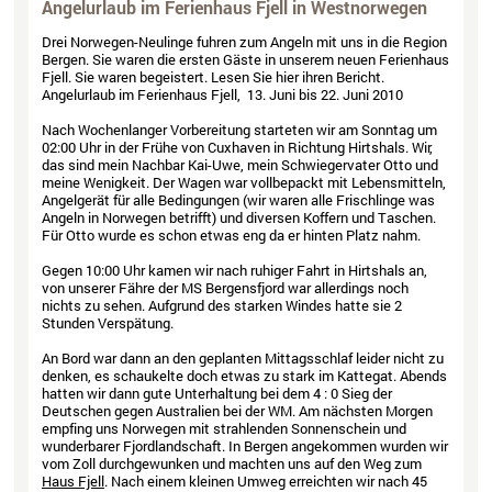
Angelurlaub im Ferienhaus Fjell in Westnorwegen
Drei Norwegen-Neulinge fuhren zum Angeln mit uns in die Region
Bergen. Sie waren die ersten Gäste in unserem neuen Ferienhaus
Fjell. Sie waren begeistert. Lesen Sie hier ihren Bericht.
Angelurlaub im Ferienhaus Fjell, 13. Juni bis 22. Juni 2010
Nach Wochenlanger Vorbereitung starteten wir am Sonntag um
02:00 Uhr in der Frühe von Cuxhaven in Richtung Hirtshals. Wir,
das sind mein Nachbar Kai-Uwe, mein Schwiegervater Otto und
meine Wenigkeit. Der Wagen war vollbepackt mit Lebensmitteln,
Angelgerät für alle Bedingungen (wir waren alle Frischlinge was
Angeln in Norwegen betrifft) und diversen Koffern und Taschen.
Für Otto wurde es schon etwas eng da er hinten Platz nahm.
Gegen 10:00 Uhr kamen wir nach ruhiger Fahrt in Hirtshals an,
von unserer Fähre der MS Bergensfjord war allerdings noch
nichts zu sehen. Aufgrund des starken Windes hatte sie 2
Stunden Verspätung.
An Bord war dann an den geplanten Mittagsschlaf leider nicht zu
denken, es schaukelte doch etwas zu stark im Kattegat. Abends
hatten wir dann gute Unterhaltung bei dem 4 : 0 Sieg der
Deutschen gegen Australien bei der WM. Am nächsten Morgen
empfing uns Norwegen mit strahlenden Sonnenschein und
wunderbarer Fjordlandschaft. In Bergen angekommen wurden wir
vom Zoll durchgewunken und machten uns auf den Weg zum
Haus Fjell
. Nach einem kleinen Umweg erreichten wir nach 45