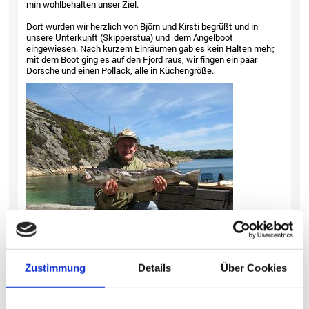
min wohlbehalten unser Ziel.
Dort wurden wir herzlich von Björn und Kirsti begrüßt und in
unsere Unterkunft (Skipperstua) und dem Angelboot
eingewiesen. Nach kurzem Einräumen gab es kein Halten mehr,
mit dem Boot ging es auf den Fjord raus, wir fingen ein paar
Dorsche und einen Pollack, alle in Küchengröße.
Erfolgreich im Juni 2010
In den nächsten Tagen hatten wir richtig viel Erfolg, besonders
die zwei Tage auf dem offenen Meer hatten es in sich. Bei dem
Zustimmung
Details
Über Cookies
Naturköderangeln (mit Makrele und Hering) in Tiefen von 50 bis
150 m fingen wir reichlich Lumb und Leng. Die von uns selbst
gebauten Montagen haben sich bewährt. Die Anleitungen dazu