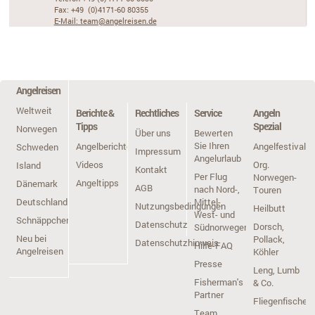
Fax: +49 (0)4171-60 80355
E-Mail: team@angelreisen.de
Angelreisen
Weltweit
Berichte &
Rechtliches
Service
Angeln
Tipps
Spezial
Norwegen
Über uns
Bewerten
Sie Ihren
Angelberichte
Angelfestivals
Schweden
Impressum
Angelurlaub
Videos
Org.
Island
Kontakt
Per Flug
Norwegen-
Angeltipps
Dänemark
AGB
nach Nord-,
Touren
Deutschland
Mittel-,
Nutzungsbedingungen
Heilbutt
West- und
Schnäppchen
Datenschutz
Dorsch,
Südnorwegen
Neu bei
Pollack,
Datenschutzhinweis
Hilfe-FAQ
Angelreisen
Köhler
Presse
Leng, Lumb
Fisherman's
& Co.
Partner
Fliegenfischen
Team