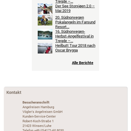
Tregde –...
Der See Storsjøen 2.0 –
Mai 2019
20. Südnorwegen
Pokalangeln im Farsund
Resort...
16. Südnorwegen-
Herbst-Angelfestival in
Tregde –...
Heilbutt Tour 2018 nach
Oscar Brygga
Alle Berichte
Kontakt
Besucheranschrift
Angelreisen Hamburg
Vögler's Angelreisen GmbH
Kunden-Service-Center
Robert-Koch-Straße 1
21423 Winsen/Luhe
Telefon +49 (0)4171-60 8030