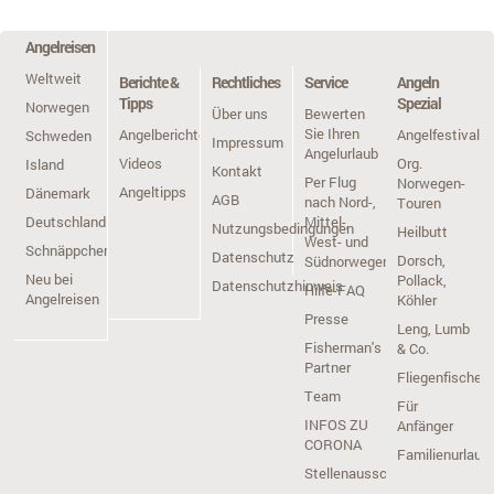
Angelreisen
Weltweit
Berichte &
Rechtliches
Service
Angeln
Tipps
Spezial
Norwegen
Über uns
Bewerten
Sie Ihren
Angelberichte
Angelfestivals
Schweden
Impressum
Angelurlaub
Videos
Org.
Island
Kontakt
Per Flug
Norwegen-
Angeltipps
Dänemark
AGB
nach Nord-,
Touren
Deutschland
Mittel-,
Nutzungsbedingungen
Heilbutt
West- und
Schnäppchen
Datenschutz
Dorsch,
Südnorwegen
Neu bei
Pollack,
Datenschutzhinweis
Hilfe-FAQ
Angelreisen
Köhler
Presse
Leng, Lumb
Fisherman's
& Co.
Partner
Fliegenfischen
Team
Für
INFOS ZU
Anfänger
CORONA
Familienurlaub
Stellenausschreibung