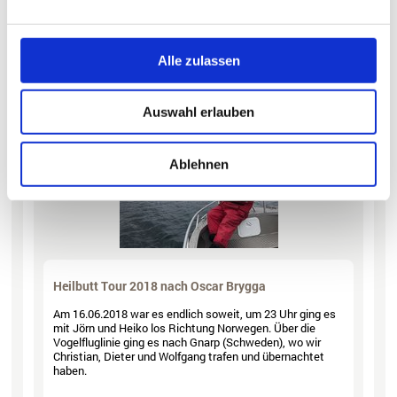
nach der Ankunft unserer Gäste mit der Fähre in
Kristiansand. Wir begrüßten alle Gäste hier in Tregde und
wiesen die einzelnen Gruppen wie immer individuell in die
Bedingungen hier vor Ort ein.
Alle zulassen
Bericht lesen
Auswahl erlauben
Ablehnen
Heilbutt Tour 2018 nach Oscar Brygga
Am 16.06.2018 war es endlich soweit, um 23 Uhr ging es
mit Jörn und Heiko los Richtung Norwegen. Über die
Vogelfluglinie ging es nach Gnarp (Schweden), wo wir
Christian, Dieter und Wolfgang trafen und übernachtet
haben.