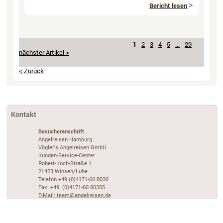
Bericht lesen
1
2
3
4
5
...
29
< Zurück
Kontakt
Besucheranschrift
Angelreisen Hamburg
Vögler's Angelreisen GmbH
Kunden-Service-Center
Robert-Koch-Straße 1
21423 Winsen/Luhe
Telefon +49 (0)4171-60 8030
Fax: +49 (0)4171-60 80355
E-Mail: team@angelreisen.de