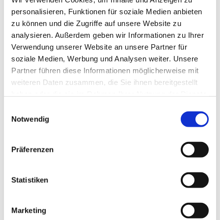
personalisieren, Funktionen für soziale Medien anbieten
zu können und die Zugriffe auf unsere Website zu
20. Südnorwegen Pokalangeln im Farsund Resort
analysieren. Außerdem geben wir Informationen zu Ihrer
Bjørnevåg – 04.05.-11.05.2019
Verwendung unserer Website an unsere Partner für
Es war für alle ein besonderes Angelfestival! Diesmal
soziale Medien, Werbung und Analysen weiter. Unsere
jährte sich das Südnorwegen Pokalangeln zum 20. Mal…
JUBILÄUM!!
Partner führen diese Informationen möglicherweise mit
weiteren Daten zusammen, die Sie ihnen bereitgestellt
Bericht lesen
haben oder die sie im Rahmen Ihrer Nutzung der Dienste
gesammelt haben.
Einwilligungsauswahl
Notwendig
Präferenzen
Statistiken
16. Südnorwegen-Herbst-Angelfestival in Tregde –
06.10.-13.10.2018
Marketing
Unser diesjähriges Angelfestival begann am Samstag