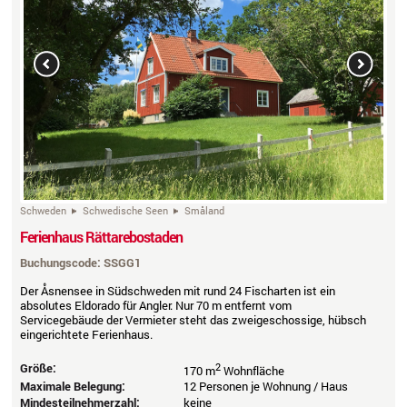
Previous
Next
Schweden
Schwedische Seen
Småland
Ferienhaus Rättarebostaden
Buchungscode: SSGG1
Der Åsnensee in Südschweden mit rund 24 Fischarten ist ein
absolutes Eldorado für Angler. Nur 70 m entfernt vom
Servicegebäude der Vermieter steht das zweigeschossige, hübsch
eingerichtete Ferienhaus.
Größe:
2
170 m
Wohnfläche
Maximale Belegung:
12 Personen je Wohnung / Haus
Mindesteilnehmerzahl:
keine