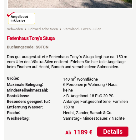
Angelboot
inklusive
Schweden
Schwedische Seen
Värmland - Foxen - Silen
Ferienhaus Tony's Stuga
Buchungscode: SSTON
Das gut ausgestattete Ferienhaus Tony´s Stuga liegt nur ca. 150 m
vom Ufer des Västra Silen entfernt. Erleben Sie hier tolle Angeltage
beim Fischen auf Hecht, Barsch und verschiedene Salmoniden.
Größe:
2
140 m
Wohnfläche
Maximale Belegung:
6 Personen je Wohnung / Haus
Mindesteilnehmerzahl:
keine
Bootsklasse:
z.B. Angelboot 18 Fuß 20 PS
Besonders geeignet für:
Anfänger, Fortgeschrittene, Familien
Entfernung Wasser:
150 m
Fische:
Hecht, Zander, Barsch & Co.
Wechseltag:
Samstag - Mindestdauer: 7 Nächte
Details
1189 €
Ab