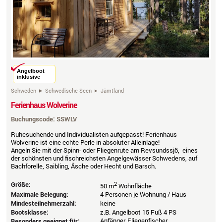
Angelboot
inklusive
Schweden
Schwedische Seen
Jämtland
Ferienhaus Wolverine
Buchungscode: SSWLV
Ruhesuchende und Individualisten aufgepasst! Ferienhaus
Wolverine ist eine echte Perle in absoluter Alleinlage!
Angeln Sie mit der Spinn- oder Fliegenrute am Revsundssjö, eines
der schönsten und fischreichsten Angelgewässer Schwedens, auf
Bachforelle, Saibling, Äsche oder Hecht und Barsch.
Größe:
2
50 m
Wohnfläche
Maximale Belegung:
4 Personen je Wohnung / Haus
Mindesteilnehmerzahl:
keine
Bootsklasse:
z.B. Angelboot 15 Fuß 4 PS
Anfänger, Fliegenfischer,
Besonders geeignet für: