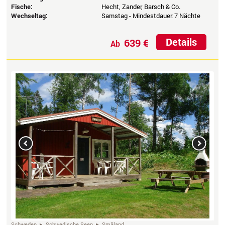
Fische:
Hecht, Zander, Barsch & Co.
Wechseltag:
Samstag - Mindestdauer: 7 Nächte
Details
639 €
Ab
Previous
Next
Schweden
Schwedische Seen
Småland