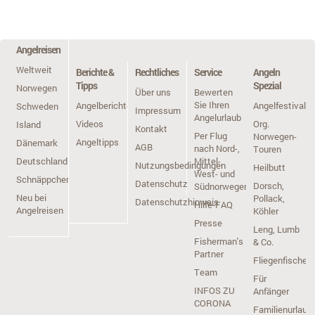
Angelreisen
Weltweit
Berichte &
Rechtliches
Service
Angeln
Tipps
Spezial
Norwegen
Über uns
Bewerten
Sie Ihren
Angelberichte
Angelfestivals
Schweden
Impressum
Angelurlaub
Videos
Org.
Island
Kontakt
Per Flug
Norwegen-
Angeltipps
Dänemark
AGB
nach Nord-,
Touren
Deutschland
Mittel-,
Nutzungsbedingungen
Heilbutt
West- und
Schnäppchen
Datenschutz
Dorsch,
Südnorwegen
Neu bei
Pollack,
Datenschutzhinweis
Hilfe-FAQ
Angelreisen
Köhler
Presse
Leng, Lumb
Fisherman's
& Co.
Partner
Fliegenfischen
Team
Für
INFOS ZU
Anfänger
CORONA
Familienurlaub