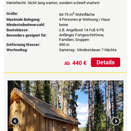
Meterhecht. Nicht lang warten, sondern schnell starten!
Größe:
2
64-75 m
Wohnfläche
Maximale Belegung:
4 Personen je Wohnung / Haus
Mindesteilnehmerzahl:
keine
Bootsklasse:
z.B. Angelboot 14 Fuß 6 PS
Anfänger, Fortgeschrittene,
Besonders geeignet für:
Familien, Gruppen
Entfernung Wasser:
900 m
Wechseltag:
Samstag - Mindestdauer: 7 Nächte
Details
440 €
Ab
Previous
Next