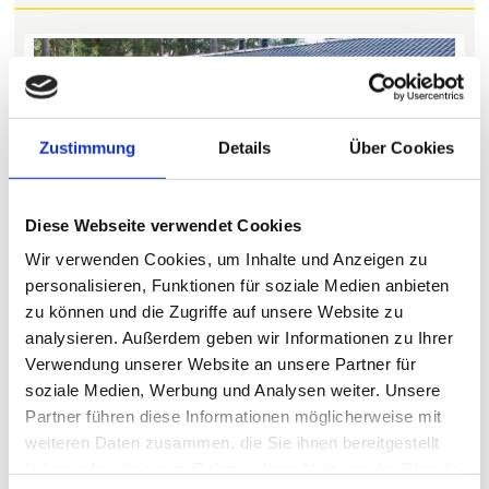
Zustimmung
Details
Über Cookies
Previous
Next
Diese Webseite verwendet Cookies
Wir verwenden Cookies, um Inhalte und Anzeigen zu
personalisieren, Funktionen für soziale Medien anbieten
zu können und die Zugriffe auf unsere Website zu
analysieren. Außerdem geben wir Informationen zu Ihrer
Verwendung unserer Website an unsere Partner für
Angelboot
soziale Medien, Werbung und Analysen weiter. Unsere
inklusive
Partner führen diese Informationen möglicherweise mit
Schweden
Schwedische Seen
Jämtland
weiteren Daten zusammen, die Sie ihnen bereitgestellt
Bushcraft Camp
haben oder die sie im Rahmen Ihrer Nutzung der Dienste