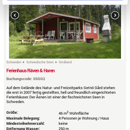
Previous
Next
Schweden
Schwedische Seen
Småland
Ferienhaus Räven & Haren
Buchungscode: SSGG2
Auf dem Gelände des Natur- und Freizeitparks Getnö Gård stehen
die erst in 2007 fertig gestellten, hell und freundlich eingerichteten
Ferienhäuser. Der Åsnen ist einer der fischreichsten Seen in
Schweden.
Größe:
2
46 m
Wohnfläche
Maximale Belegung:
4 Personen je Wohnung / Haus
Mindesteilnehmerzahl:
keine
Entfernung Wasser:
250 m