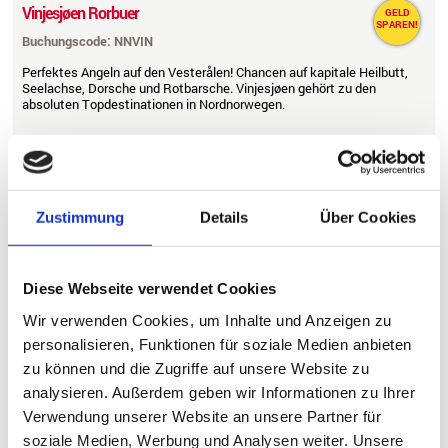
Vinjesjøen Rorbuer
GELD
SPAREN!
Buchungscode: NNVIN
Perfektes Angeln auf den Vesterålen! Chancen auf kapitale Heilbutt,
Seelachse, Dorsche und Rotbarsche. Vinjesjøen gehört zu den
absoluten Topdestinationen in Nordnorwegen.
Größe:
2
55-75 m
Wohnfläche
Maximale Belegung:
4 - 6 Personen je Wohnung / Haus
Mindesteilnehmerzahl:
keine
Besonders geeignet für:
Fortgeschrittene, Gruppen
Entfernung Wasser:
30 m
Zustimmung
Details
Über Cookies
Dorsch, Pollack, Köhler & Co.,
Fische:
Heilbutt
Wechseltag:
täglich - Mindestdauer: 7 Nächte
Diese Webseite verwendet Cookies
KUNDENBEWERTUNG:
Wir verwenden Cookies, um Inhalte und Anzeigen zu
Details
1519 €
Ab
personalisieren, Funktionen für soziale Medien anbieten
zu können und die Zugriffe auf unsere Website zu
analysieren. Außerdem geben wir Informationen zu Ihrer
Verwendung unserer Website an unsere Partner für
soziale Medien, Werbung und Analysen weiter. Unsere