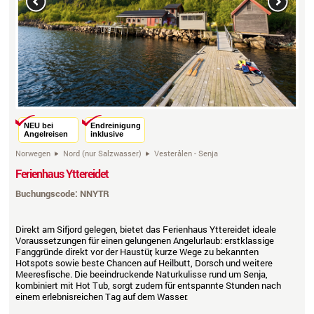
Previous
Next
NEU bei
Endreinigung
Angelreisen
inklusive
Norwegen
Nord (nur Salzwasser)
Vesterålen - Senja
Ferienhaus Yttereidet
Buchungscode: NNYTR
Direkt am Sifjord gelegen, bietet das Ferienhaus Yttereidet ideale
Voraussetzungen für einen gelungenen Angelurlaub: erstklassige
Fanggründe direkt vor der Haustür, kurze Wege zu bekannten
Hotspots sowie beste Chancen auf Heilbutt, Dorsch und weitere
Meeresfische. Die beeindruckende Naturkulisse rund um Senja,
kombiniert mit Hot Tub, sorgt zudem für entspannte Stunden nach
einem erlebnisreichen Tag auf dem Wasser.