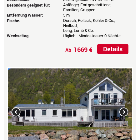
Anfänger, Fortgeschrittene,
Besonders geeignet für:
Familien, Gruppen
Entfernung Wasser:
5 m
Dorsch, Pollack, Köhler & Co.,
Fische:
Heilbutt,
Leng, Lumb & Co.
Wechseltag:
täglich - Mindestdauer: 0 Nächte
Details
1669 €
Ab
Previous
Next