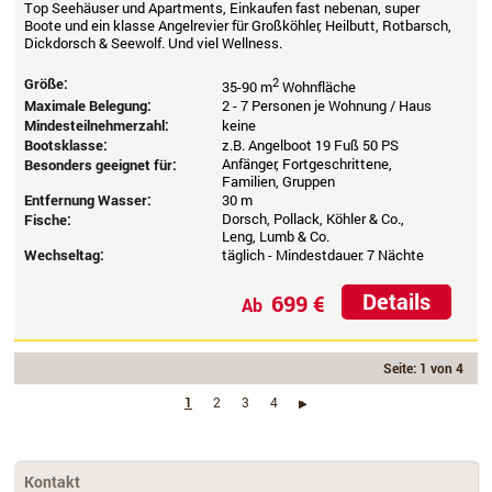
Top Seehäuser und Apartments, Einkaufen fast nebenan, super
Boote und ein klasse Angelrevier für Großköhler, Heilbutt, Rotbarsch,
Dickdorsch & Seewolf. Und viel Wellness.
Größe:
2
35-90 m
Wohnfläche
Maximale Belegung:
2 - 7 Personen je Wohnung / Haus
Mindesteilnehmerzahl:
keine
Bootsklasse:
z.B. Angelboot 19 Fuß 50 PS
Anfänger, Fortgeschrittene,
Besonders geeignet für:
Familien, Gruppen
Entfernung Wasser:
30 m
Dorsch, Pollack, Köhler & Co.,
Fische:
Leng, Lumb & Co.
Wechseltag:
täglich - Mindestdauer: 7 Nächte
Details
699 €
Ab
Seite: 1 von 4
1
2
3
4
›
Kontakt