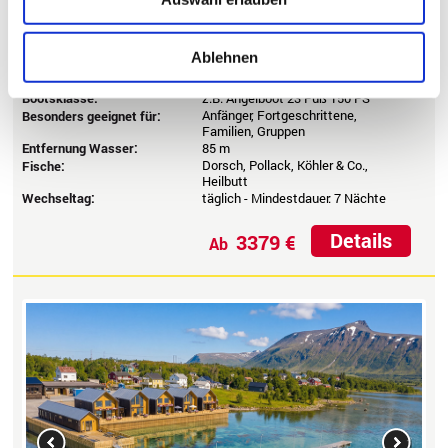
Angelreise nach Norwegen besonders attraktiv.
Größe:
2
127 m
Wohnfläche
Ablehnen
Maximale Belegung:
6 Personen je Wohnung / Haus
Mindesteilnehmerzahl:
keine
Bootsklasse:
z.B. Angelboot 23 Fuß 150 PS
Anfänger, Fortgeschrittene,
Besonders geeignet für:
Familien, Gruppen
Entfernung Wasser:
85 m
Dorsch, Pollack, Köhler & Co.,
Fische:
Heilbutt
Wechseltag:
täglich - Mindestdauer: 7 Nächte
Details
3379 €
Ab