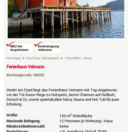
Previous
Next
NEU bei
Endreinigung
Angelreisen
inklusive
Norwegen
Nord (nur Salzwasser)
Vesterålen - Senja
Ferienhaus Veimann
Buchungscode: NNVEI
Direkt am Fjord liegt das Ferienhaus Veimann
mit Top-Angelrevier
vor der Tür: kurze Wege zu Hotspots, beste Chancen auf Heilbutt,
Dorsch & Co. sowie spektakuläre Natur, Sauna und Hot Tub für pure
Erholung.
Größe:
2
120 m
Wohnfläche
Maximale Belegung:
12 Personen je Wohnung / Haus
Mindesteilnehmerzahl:
keine
Bootsklasse:
z.B. Angelboot 19 Fuß 75 PS