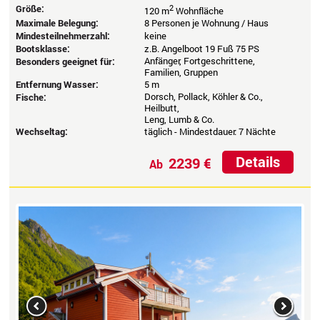
Größe:
2
120 m
Wohnfläche
Maximale Belegung:
8 Personen je Wohnung / Haus
Mindesteilnehmerzahl:
keine
Bootsklasse:
z.B. Angelboot 19 Fuß 75 PS
Anfänger, Fortgeschrittene,
Besonders geeignet für:
Familien, Gruppen
Entfernung Wasser:
5 m
Dorsch, Pollack, Köhler & Co.,
Fische:
Heilbutt,
Leng, Lumb & Co.
Wechseltag:
täglich - Mindestdauer: 7 Nächte
Details
2239 €
Ab