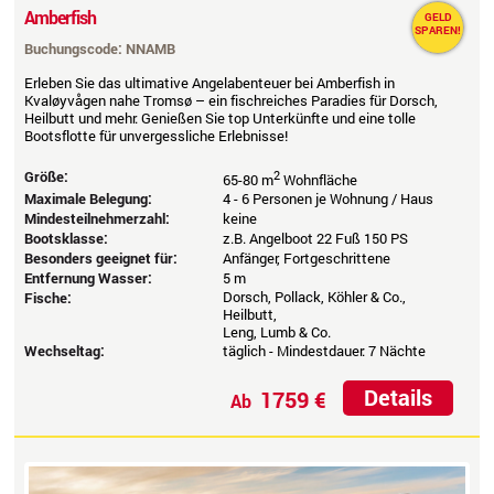
Amberfish
GELD
SPAREN!
Buchungscode: NNAMB
Erleben Sie das ultimative Angelabenteuer bei Amberfish in
Kvaløyvågen nahe Tromsø – ein fischreiches Paradies für Dorsch,
Heilbutt und mehr. Genießen Sie top Unterkünfte und eine tolle
Bootsflotte für unvergessliche Erlebnisse!
Größe:
2
65-80 m
Wohnfläche
Maximale Belegung:
4 - 6 Personen je Wohnung / Haus
Mindesteilnehmerzahl:
keine
Bootsklasse:
z.B. Angelboot 22 Fuß 150 PS
Besonders geeignet für:
Anfänger, Fortgeschrittene
Entfernung Wasser:
5 m
Dorsch, Pollack, Köhler & Co.,
Fische:
Heilbutt,
Leng, Lumb & Co.
Wechseltag:
täglich - Mindestdauer: 7 Nächte
Details
1759 €
Ab