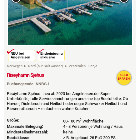
Previous
Next
NEU bei
Endreinigung
Angelreisen
inklusive
Norwegen
Nord (nur Salzwasser)
Vesterålen - Senja
Risøyhamn Sjøhus
GELD
SPAREN!
Buchungscode: NNRSJ
Risøyhamn Sjøhus - neu ab 2023 bei Angelreisen.de! Super
Unterkünfte, tolle Serviceeinrichtungen und eine top Bootsflotte. Ob
Havsei, Dickdorsch und Heilbutt oder sogar Schwarzer Heilbutt und
Riesenrotbarsch – einfach ein wahrer Kracher!
Größe:
2
60-106 m
Wohnfläche
Maximale Belegung:
4 - 8 Personen je Wohnung / Haus
Mindesteilnehmerzahl:
keine
Bootsklasse:
z.B. Angelboot 26 Fuß 200 PS