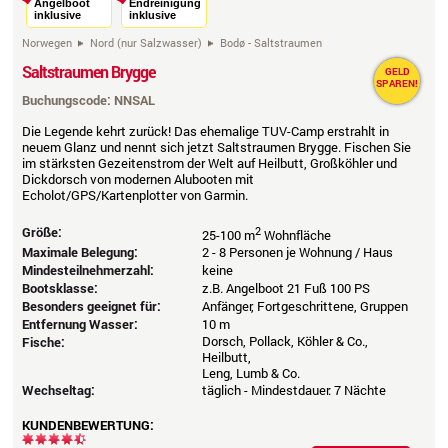
Angelboot
Endreinigung
inklusive
inklusive
Norwegen
Nord (nur Salzwasser)
Bodø - Saltstraumen
Saltstraumen Brygge
GELD
SPAREN!
Buchungscode: NNSAL
Die Legende kehrt zurück! Das ehemalige TUV-Camp erstrahlt in
neuem Glanz und nennt sich jetzt Saltstraumen Brygge. Fischen Sie
im stärksten Gezeitenstrom der Welt auf Heilbutt, Großköhler und
Dickdorsch von modernen Alubooten mit
Echolot/GPS/Kartenplotter von Garmin.
Größe:
2
25-100 m
Wohnfläche
Maximale Belegung:
2 - 8 Personen je Wohnung / Haus
Mindesteilnehmerzahl:
keine
Bootsklasse:
z.B. Angelboot 21 Fuß 100 PS
Besonders geeignet für:
Anfänger, Fortgeschrittene, Gruppen
Entfernung Wasser:
10 m
Dorsch, Pollack, Köhler & Co.,
Fische:
Heilbutt,
Leng, Lumb & Co.
Wechseltag:
täglich - Mindestdauer: 7 Nächte
KUNDENBEWERTUNG: