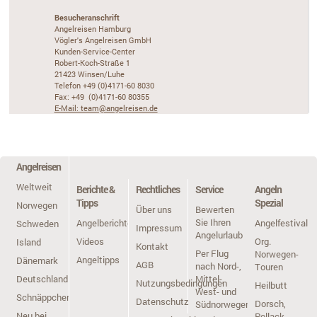
Besucheranschrift
Angelreisen Hamburg
Vögler's Angelreisen GmbH
Kunden-Service-Center
Robert-Koch-Straße 1
21423 Winsen/Luhe
Telefon +49 (0)4171-60 8030
Fax: +49 (0)4171-60 80355
E-Mail: team@angelreisen.de
Angelreisen
Weltweit
Berichte &
Rechtliches
Service
Angeln
Tipps
Spezial
Norwegen
Über uns
Bewerten
Sie Ihren
Angelberichte
Angelfestivals
Schweden
Impressum
Angelurlaub
Videos
Org.
Island
Kontakt
Per Flug
Norwegen-
Angeltipps
Dänemark
AGB
nach Nord-,
Touren
Deutschland
Mittel-,
Nutzungsbedingungen
Heilbutt
West- und
Schnäppchen
Datenschutz
Dorsch,
Südnorwegen
Neu bei
Pollack,