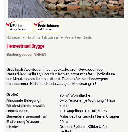
NEU bei
Endreinigung
Angelreisen
inklusive
Norwegen
Nord (nur Salzwasser)
Vesterålen - Senja
Hennestrand Brygge
Buchungscode: NNHEN
Großfisch-Abenteuer in den spektakulären Gewässern der
Vesterålen: Heilbutt, Dorsch & Köhler in traumhafter Fjordkulisse,
nur Minuten vom Hafen entfernt. Erleben Sie Nordnorwegens
faszinierende Natur und erstklassiges Meeresangeln!
Größe:
2
70 m
Wohnfläche
Maximale Belegung:
5 - 6 Personen je Wohnung / Haus
Mindesteilnehmerzahl:
keine
Bootsklasse:
z.B. Angelboot 19 Fuß 50 PS
Besonders geeignet für:
Anfänger, Fortgeschrittene, Gruppen
Entfernung Wasser:
20 m
Dorsch, Pollack, Köhler & Co.,
Fische:
Heilbutt,