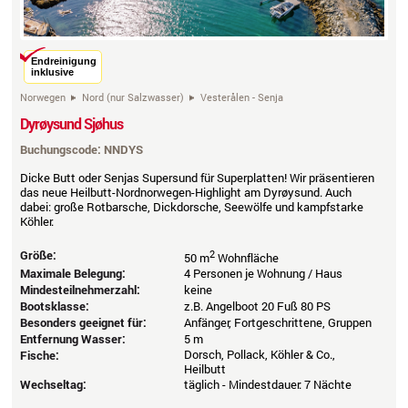
Endreinigung
inklusive
Norwegen
Nord (nur Salzwasser)
Vesterålen - Senja
Dyrøysund Sjøhus
Buchungscode: NNDYS
Dicke Butt oder Senjas Supersund für Superplatten! Wir präsentieren
das neue Heilbutt-Nordnorwegen-Highlight am Dyrøysund. Auch
dabei: große Rotbarsche, Dickdorsche, Seewölfe und kampfstarke
Köhler.
Größe:
2
50 m
Wohnfläche
Maximale Belegung:
4 Personen je Wohnung / Haus
Mindesteilnehmerzahl:
keine
Bootsklasse:
z.B. Angelboot 20 Fuß 80 PS
Besonders geeignet für:
Anfänger, Fortgeschrittene, Gruppen
Entfernung Wasser:
5 m
Dorsch, Pollack, Köhler & Co.,
Fische:
Heilbutt
Wechseltag:
täglich - Mindestdauer: 7 Nächte