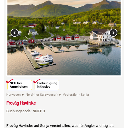
Previous
Next
NEU bei
Endreinigung
Angelreisen
inklusive
Norwegen
Nord (nur Salzwasser)
Vesterålen - Senja
Frovåg Havfiske
Buchungscode: NNFRO
Frovåg Havfiske auf Senja vereint alles, was für Angler wichtig ist.