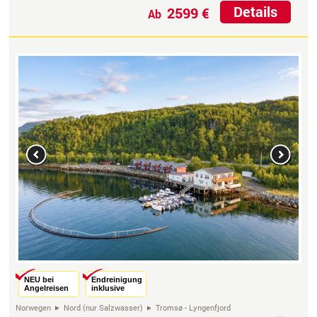
Details
2599 €
Ab
Previous
Next
NEU bei
Endreinigung
Angelreisen
inklusive
Norwegen
Nord (nur Salzwasser)
Tromsø - Lyngenfjord