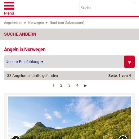
Menü
Angelreisen
Norwegen
Nord (nur Salzwasser)
SUCHE ÄNDERN
Angeln in Norwegen
33 Angelunterkünfte gefunden
Seite: 1 von 4
1
2
3
4
›