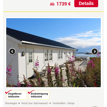
Details
1739 €
Ab
Previous
Next
Angelboot
Endreinigung
inklusive
inklusive
Norwegen
Nord (nur Salzwasser)
Vesterålen - Senja