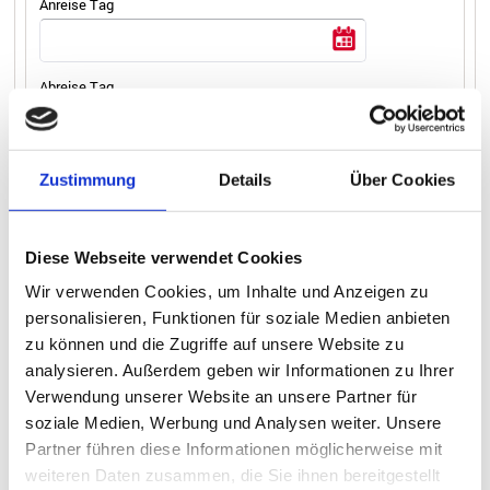
Anreise Tag
Abreise Tag
Personenanzahl
Zustimmung
Details
Über Cookies
Unterkunftstyp
Diese Webseite verwendet Cookies
Wir verwenden Cookies, um Inhalte und Anzeigen zu
personalisieren, Funktionen für soziale Medien anbieten
zu können und die Zugriffe auf unsere Website zu
Bitte wählen Sie Ihren Bootstyp aus.
analysieren. Außerdem geben wir Informationen zu Ihrer
Verwendung unserer Website an unsere Partner für
Nach Auswahl eines Reisetermins und der Personenanzahl
soziale Medien, Werbung und Analysen weiter. Unsere
werden Ihnen die Boote angezeigt.
Partner führen diese Informationen möglicherweise mit
Bitte wählen Sie, falls gewünscht, zusätzliche Angebote
weiteren Daten zusammen, die Sie ihnen bereitgestellt