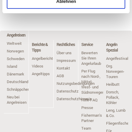
Ablehnen
Telefon +49 (0)4171-60 8030
Fax: +49 (0)4171-60 80355
E-Mail: team@angelreisen.de
Angelreisen
Weltweit
Berichte &
Rechtliches
Service
Angeln
Tipps
Spezial
Norwegen
Über uns
Bewerten
Sie Ihren
Angelberichte
Angelfestivals
Schweden
Impressum
Angelurlaub
Videos
Org.
Island
Kontakt
Per Flug
Norwegen-
Angeltipps
Dänemark
AGB
nach Nord-,
Touren
Deutschland
Mittel-,
Nutzungsbedingungen
Heilbutt
West- und
Schnäppchen
Datenschutz
Dorsch,
Südnorwegen
Neu bei
Pollack,
Datenschutzhinweis
Hilfe-FAQ
Angelreisen
Köhler
Presse
Leng, Lumb
Fisherman's
& Co.
Partner
Fliegenfischen
Team
Für