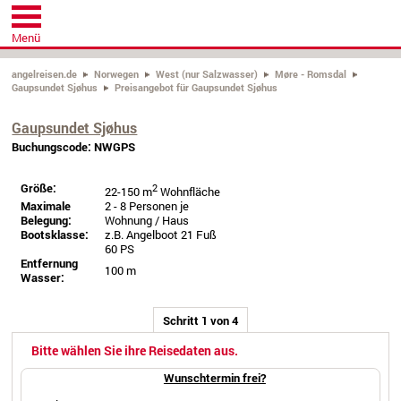
Menü
angelreisen.de
Norwegen
West (nur Salzwasser)
Møre - Romsdal
Gaupsundet Sjøhus
Preisangebot für Gaupsundet Sjøhus
Gaupsundet Sjøhus
Buchungscode: NWGPS
Größe:
2
22-150 m
Wohnfläche
Maximale
2 - 8 Personen je
Belegung:
Wohnung / Haus
Bootsklasse:
z.B. Angelboot 21 Fuß
60 PS
Entfernung
100 m
Wasser:
Schritt 1 von 4
Bitte wählen Sie ihre Reisedaten aus.
Wunschtermin frei?