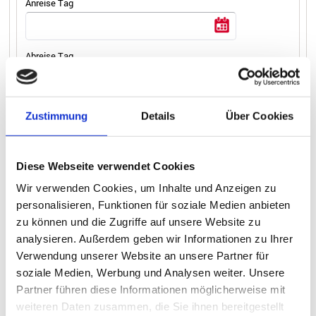
Anreise Tag
Abreise Tag
Personenanzahl
Zustimmung
Details
Über Cookies
Unterkunftstyp
Diese Webseite verwendet Cookies
Wir verwenden Cookies, um Inhalte und Anzeigen zu
personalisieren, Funktionen für soziale Medien anbieten
zu können und die Zugriffe auf unsere Website zu
Bitte wählen Sie Ihren Bootstyp aus.
analysieren. Außerdem geben wir Informationen zu Ihrer
Verwendung unserer Website an unsere Partner für
Nach Auswahl eines Reisetermins und der Personenanzahl
soziale Medien, Werbung und Analysen weiter. Unsere
werden Ihnen die Boote angezeigt.
Partner führen diese Informationen möglicherweise mit
Bitte wählen Sie, falls gewünscht, zusätzliche Angebote
weiteren Daten zusammen, die Sie ihnen bereitgestellt