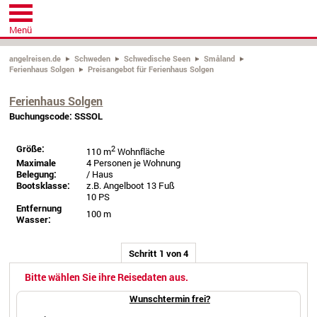
Menü
angelreisen.de
Schweden
Schwedische Seen
Småland
Ferienhaus Solgen
Preisangebot für Ferienhaus Solgen
Ferienhaus Solgen
Buchungscode: SSSOL
Größe:
2
110 m
Wohnfläche
Maximale
4 Personen je Wohnung
Belegung:
/ Haus
Bootsklasse:
z.B. Angelboot 13 Fuß
10 PS
Entfernung
100 m
Wasser:
Schritt 1 von 4
Bitte wählen Sie ihre Reisedaten aus.
Wunschtermin frei?