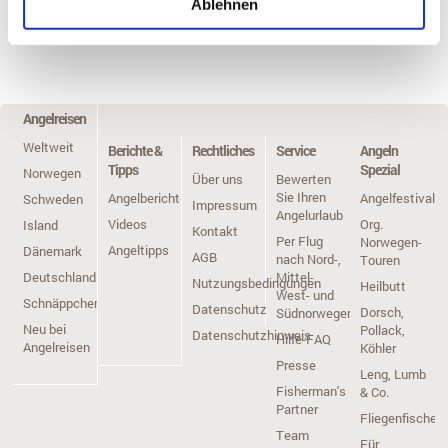
Ablehnen
Telefon +49 (0)4171-60 8030
Fax: +49 (0)4171-60 80355
E-Mail: team@angelreisen.de
Angelreisen
Weltweit
Berichte &
Rechtliches
Service
Angeln
Tipps
Spezial
Norwegen
Über uns
Bewerten
Sie Ihren
Angelberichte
Angelfestivals
Schweden
Impressum
Angelurlaub
Videos
Org.
Island
Kontakt
Per Flug
Norwegen-
Angeltipps
Dänemark
AGB
nach Nord-,
Touren
Deutschland
Mittel-,
Nutzungsbedingungen
Heilbutt
West- und
Schnäppchen
Datenschutz
Dorsch,
Südnorwegen
Neu bei
Pollack,
Datenschutzhinweis
Hilfe-FAQ
Angelreisen
Köhler
Presse
Leng, Lumb
Fisherman's
& Co.
Partner
Fliegenfischen
Team
Für