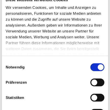
Entschuldigung, wir haben leider keine
Wir verwenden Cookies, um Inhalte und Anzeigen zu
passenden Angelziele für Sie gefunden. Bitte
personalisieren, Funktionen für soziale Medien anbieten
ändern Sie Ihre Suchkriterien und versuchen
zu können und die Zugriffe auf unsere Website zu
analysieren. Außerdem geben wir Informationen zu Ihrer
Sie es erneut. Wir finden schon noch das
Verwendung unserer Website an unsere Partner für
Richtige für Sie!
soziale Medien, Werbung und Analysen weiter. Unsere
Partner führen diese Informationen möglicherweise mit
Seite: 1 von 1
weiteren Daten zusammen, die Sie ihnen bereitgestellt
1
haben oder die sie im Rahmen Ihrer Nutzung der Dienste
gesammelt haben.
Einwilligungsauswahl
Notwendig
Kontakt
Präferenzen
Besucheranschrift
Angelreisen Hamburg
Vögler's Angelreisen GmbH
Kunden-Service-Center
Statistiken
Robert-Koch-Straße 1
21423 Winsen/Luhe
Telefon +49 (0)4171-60 8030