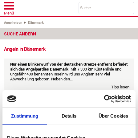
Menü
Angelreisen
Dänemark
SUCHE ÄNDERN
Angeln in Dänemark
Nur einen Blinkerwurf von der deutschen Grenze entfernt befindet
sich das Angelpardies Danemärk.
Mit 7.300 km Küstenlinie und
ungefähr 400 benannten Inseln wird uns Anglern sehr viel
Abwechslung geboten. Neben den...
Tipp lesen
Zustimmung
Details
Über Cookies
0 Angelunterkünfte gefunden
Seite: 1 von 1
1
Diese Webseite verwendet Cookies