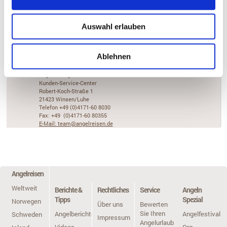
Auswahl erlauben
Kontakt
Ablehnen
Besucheranschrift
Angelreisen Hamburg
Vögler's Angelreisen GmbH
Kunden-Service-Center
Robert-Koch-Straße 1
21423 Winsen/Luhe
Telefon +49 (0)4171-60 8030
Fax: +49 (0)4171-60 80355
E-Mail: team@angelreisen.de
Angelreisen
Weltweit
Berichte &
Rechtliches
Service
Angeln
Tipps
Spezial
Norwegen
Über uns
Bewerten
Sie Ihren
Angelberichte
Angelfestivals
Schweden
Impressum
Angelurlaub
Videos
Org.